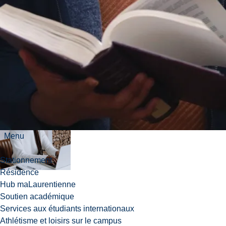
Plan et
informations du
cours
Inscription :
Inscription :
Portail en ligne
Menu
Stationnement
Résidence
Hub maLaurentienne
Soutien académique
Services aux étudiants internationaux
Athlétisme et loisirs sur le campus