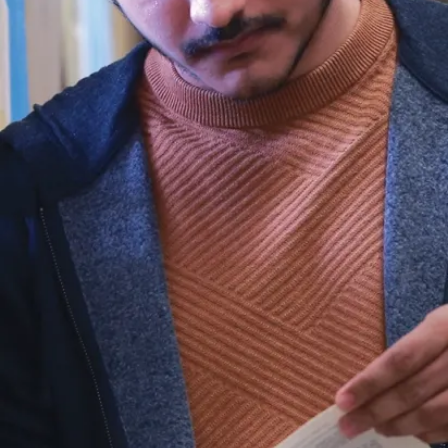
renseignements,
consultez le
site
du RAFEO
.
Micro-cours #1 :
Principes de
base de la
rédaction de
demandes de
subventions
-
199 $
Micro-cours #2 :
S'appuyer sur les
fondements : Le
cycle de
subvention
- 199
$
Plan et
informations du
cours :