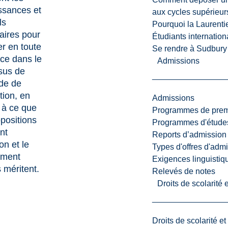
ssances et
aux cycles supérieur
ls
Pourquoi la Laurent
aires pour
Étudiants internatio
r en toute
Se rendre à Sudbury
ce dans le
Admissions
sus de
de de
tion, en
Admissions
t à ce que
Programmes de premi
positions
Programmes d'études
nt
Reports d’admission
ion et le
Types d'offres d'admi
ement
Exigences linguistiq
s méritent.
Relevés de notes
Droits de scolarité
Droits de scolarité e