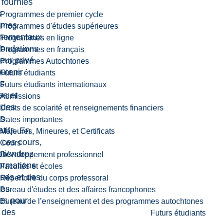
, fournies
s
Programmes de premier cycle
smes
Programmes d'études supérieures
nementaux
Programmes en ligne
fondations
Programmes en français
eur privé,
Programmes Autochtones
utenir
Futurs étudiants
es
Futurs étudiants internationaux
ves et
Admissions
 des
Droits de scolarité et renseignements financiers
ts
Dates importantes
atifs. En
Majeures, Mineures, et Certificats
 ces cours,
Cours
btiendrez
Développement professionnel
ormations
Facultés et écoles
ses et des
Répertoire du corps professoral
ies
Bureau d'études et des affaires francophones
es pour
Bureau de l’enseignement et des programmes autochtones
 des
Futurs étudiants