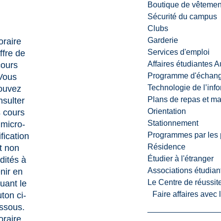
Boutique de vêtemen
Sécurité du campus
Clubs
Garderie
oraire
Services d'emploi
ffre de
Affaires étudiantes 
cours
Programme d'échange
Vous
Technologie de l’inf
ouvez
Plans de repas et m
nsulter
Orientation
s cours
Stationnement
 micro-
Programmes par les 
ification
Résidence
t non
Étudier à l'étranger
dités à
Associations étudian
nir en
Le Centre de réussite
quant le
Faire affaires avec
ton ci-
ssous.
oraire