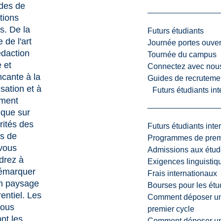
des de
tions
s. De la
Futurs étudiants
 de l'art
Journée portes ouver
édaction
Tournée du campus
 et
Connectez avec nou
cante à la
Guides de recrutemen
sation et à
Futurs étudiants in
ement
ique sur
orités des
Futurs étudiants inte
rs de
Programmes de premi
 vous
Admissions aux étud
drez à
Exigences linguistiq
émarquer
Frais internationaux
n paysage
Bourses pour les étu
entiel. Les
Comment déposer une
vous
premier cycle
ont les
Comment déposer une