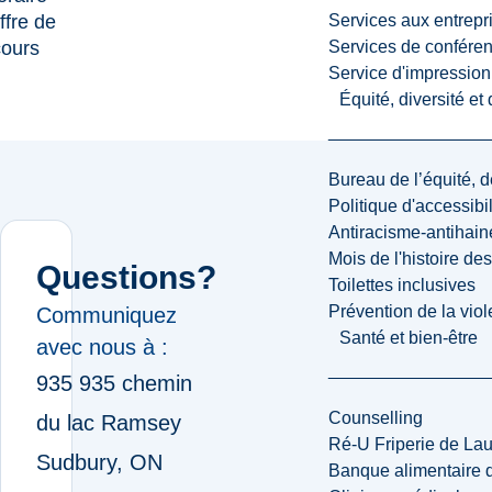
ffre de
Services aux entrepr
cours
Services de confére
Service d'impression
Équité, diversité et
Bureau de l’équité, d
Politique d'accessibil
Antiracisme-antihain
Mois de l'histoire de
Questions?
Toilettes inclusives
Prévention de la viol
Communiquez
Santé et bien-être
avec nous à :
935 935 chemin
Counselling
du lac Ramsey
Ré-U Friperie de La
Sudbury, ON
Banque alimentaire 