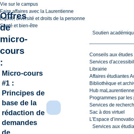
Vie sur le campus
Faire affaires avec la Laurentienne
Offres
Équité, diversité et droits de la personne
de
Santé et bien-être
Soutien académiqu
micro-
cours
Conseils aux études
:
Services d'accessibil
Librairie
Micro-cours
Affaires étudiantes 
#1 :
Bibliothèque et arch
Hub maLaurentienn
Principes de
Programmes par les 
base de la
Services de recherc
rédaction de
Sac à dos virtuel
L’Espace d’innovatio
demandes
Services aux étudia
de