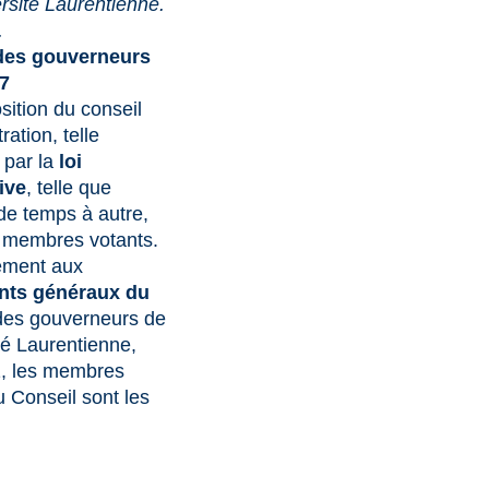
ersité Laurentienne.
.
des gouverneurs
7
ition du conseil
ration, telle
 par la
loi
ive
, telle que
de temps à autre,
 membres votants.
ment aux
nts généraux du
es gouverneurs de
ité Laurentienne,
.1, les membres
u Conseil sont les