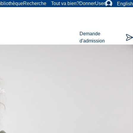
ibliothèque
Recherche
Tout va bien?
Donner
User
English
Demande
d'admission
és.