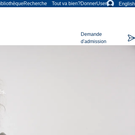
ibliothèque
Recherche
Tout va bien?
Donner
User
English
Demande
d'admission
és.