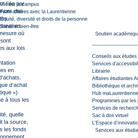
t liée par
Vie sur le campus
ences des
Faire affaires avec la Laurentienne
mes
Équité, diversité et droits de la personne
onnaires
Santé et bien-être
 mesure où
Soutien académiqu
 sont
s aux lois
Conseils aux études
tation
Services d'accessibil
tes en
Librairie
d’achats.
Affaires étudiantes 
ique d’achat
Bibliothèque et arch
itique »)
Hub maLaurentienn
ue à tous les
Programmes par les 
Services de recherc
ité, quelle
Sac à dos virtuel
t la source,
L’Espace d’innovatio
s les fonds
Services aux étudia
ionnement,