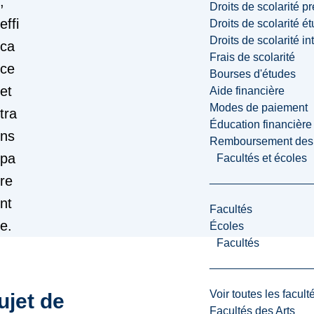
,
Droits de scolarité p
effi
Droits de scolarité é
Droits de scolarité i
ca
Frais de scolarité
ce
Bourses d'études
et
Aide financière
Modes de paiement
tra
Éducation financière
ns
Remboursement des fr
pa
Facultés et écoles
re
nt
Facultés
e.
Écoles
Facultés
Voir toutes les facult
ujet de
Facultés des Arts