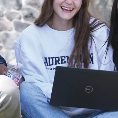
Courriel
Extension
poste
oteau@laurentienne.ca
1514
utu@laurentienne.ca
-
poste
matheson@laurentienne.ca
1513