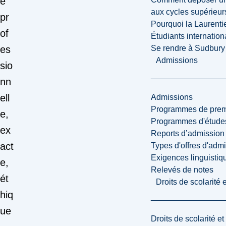
e
aux cycles supérieur
pr
Pourquoi la Laurent
of
Étudiants internatio
Se rendre à Sudbury
es
Admissions
sio
nn
ell
Admissions
Programmes de premi
e,
Programmes d'études
ex
Reports d’admission
act
Types d'offres d'admi
Exigences linguistiq
e,
Relevés de notes
ét
Droits de scolarité
hiq
ue
Droits de scolarité e