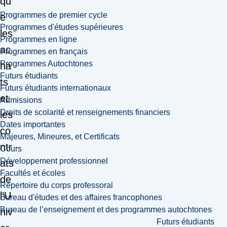
qu
Programmes de premier cycle
e
Programmes d'études supérieures
les
Programmes en ligne
ac
Programmes en français
Programmes Autochtones
ha
Futurs étudiants
ts
Futurs étudiants internationaux
et
Admissions
Droits de scolarité et renseignements financiers
les
Dates importantes
co
Majeures, Mineures, et Certificats
ntr
Cours
Développement professionnel
ats
Facultés et écoles
de
Répertoire du corps professoral
l’U
Bureau d'études et des affaires francophones
Bureau de l’enseignement et des programmes autochtones
niv
Futurs étudiants