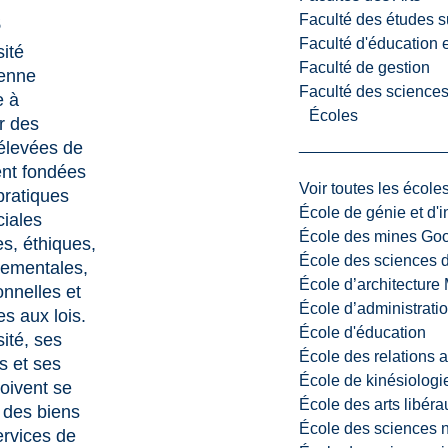
s
Faculté des études s
Faculté d'éducation e
sité
Faculté de gestion
ienne
Faculté des sciences,
e à
Écoles
r des
élevées de
nt fondées
Voir toutes les école
pratiques
École de génie et d'
iales
École des mines G
es, éthiques,
École des sciences d
nementales,
École d’architectur
onnelles et
École d’administratio
s aux lois.
École d'éducation
ité, ses
École des relations 
 et ses
École de kinésiologi
oivent se
École des arts libéra
 des biens
École des sciences n
ervices de