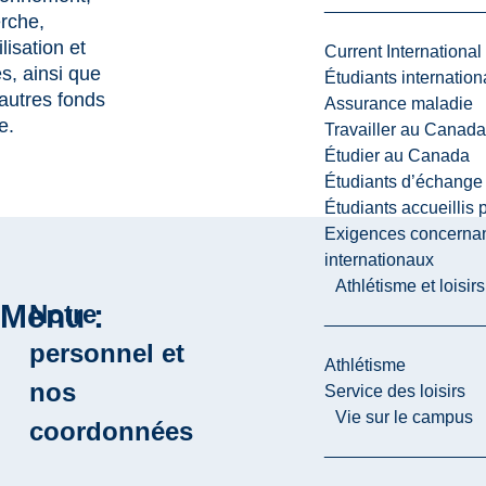
rche,
lisation et
Current International
es, ainsi que
Étudiants internatio
 autres fonds
Assurance maladie
e.
Travailler au Canada
Étudier au Canada
Étudiants d’échange 
Étudiants accueillis 
Exigences concernan
internationaux
Athlétisme et loisir
Menu :
Notre
personnel et
Athlétisme
nos
Service des loisirs
Vie sur le campus
coordonnées