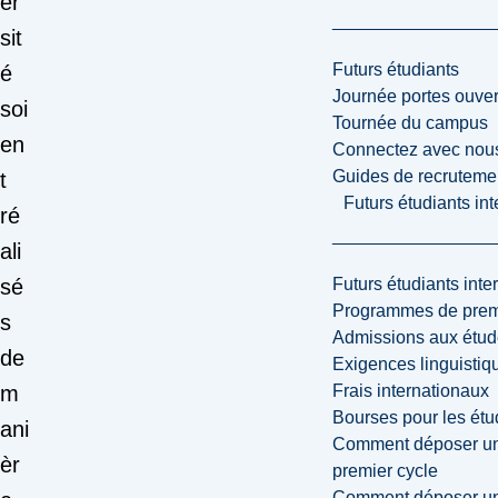
er
sit
Futurs étudiants
é
Journée portes ouver
soi
Tournée du campus
en
Connectez avec nou
Guides de recrutemen
t
Futurs étudiants in
ré
ali
Futurs étudiants inte
sé
Programmes de premi
s
Admissions aux étud
de
Exigences linguistiq
Frais internationaux
m
Bourses pour les étu
ani
Comment déposer une
èr
premier cycle
Comment déposer une