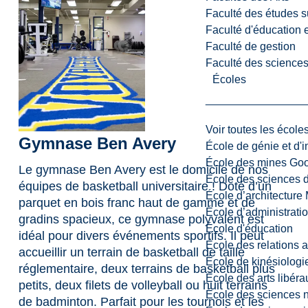
Faculté des études s
Faculté d'éducation e
Faculté de gestion
Faculté des sciences,
Écoles
Voir toutes les école
Gymnase Ben Avery
École de génie et d'
École des mines G
Le gymnase Ben Avery est le domicile de nos
École des sciences d
équipes de basketball universitaire ! Doté d’un
École d’architectur
parquet en bois franc haut de gamme et de
École d’administratio
gradins spacieux, ce gymnase polyvalent est
École d'éducation
idéal pour divers événements sportifs. Il peut
École des relations 
accueillir un terrain de basketball de taille
École de kinésiologi
réglementaire, deux terrains de basketball plus
École des arts libéra
petits, deux filets de volleyball ou huit terrains
École des sciences n
de badminton. Parfait pour les tournois et les