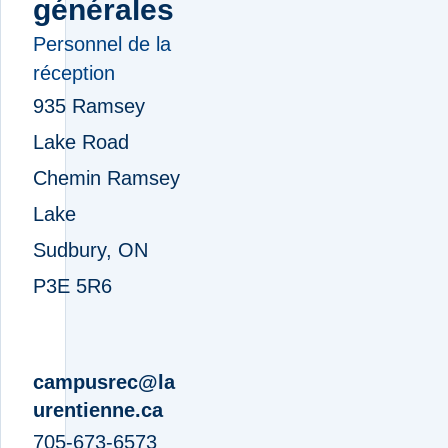
générales
Personnel de la
réception
935 Ramsey
Lake Road
Chemin Ramsey
Lake
Sudbury, ON
P3E 5R6
campusrec@la
urentienne.ca
705-673-6573