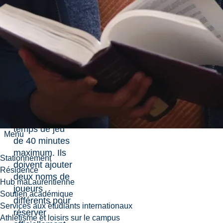
proposons
deux terrains
internationaux
avec
panneaux en
verre.
Les étudiants
et membres
peuvent
réserver un
temps de jeu
Menu
de 40 minutes
maximum. Ils
Stationnement
doivent ajouter
Résidence
deux noms de
Hub maLaurentienne
joueurs
Soutien académique
différents pour
Services aux étudiants internationaux
réserver
Athlétisme et loisirs sur le campus