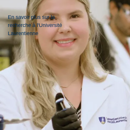
Casiers
et service
En savoir plus sur la
de
recherche à l'Université
serviettes
Laurentienne
Politiques
générales de
l'établissement
Stationnement