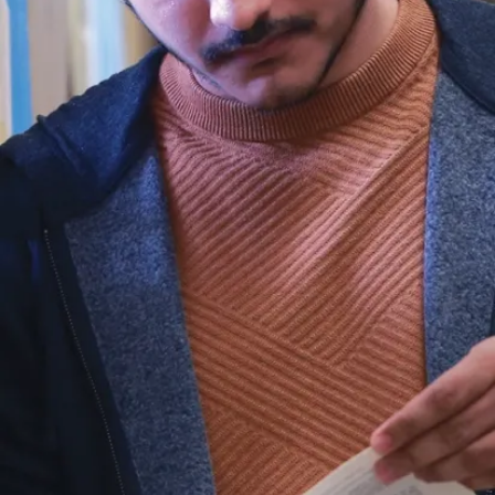
Terrains
de squash
Pour les
passionnés de
squash, nous