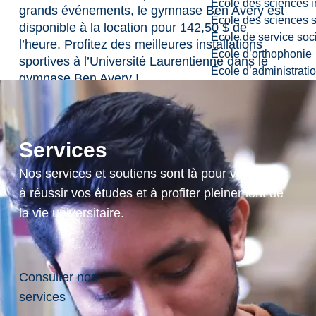
École des sciences i
grands événements, le gymnase Ben Avery est
École des sciences s
disponible à la location pour 142,50 $ de
École de service soc
l’heure. Profitez des meilleures installations
École d’orthophonie
sportives à l’Université Laurentienne dans le
École d’administrati
gymnase Ben Avery !
Services
Réservez ce
gymnase
Nos services et soutiens sont là pour vous aider
à réussir vos études et à profiter pleinement de
la vie universitaire.
Consulter nos
services