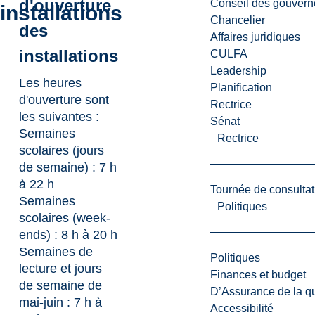
d'ouverture
Conseil des gouvern
installations
Chancelier
des
Affaires juridiques
installations
CULFA
Leadership
Les heures
Planification
d'ouverture
sont
Rectrice
les suivantes :
Sénat
Semaines
Rectrice
scolaires (jours
de semaine) : 7 h
à 22 h
Tournée de consultat
Semaines
Politiques
scolaires (week-
ends) : 8 h à 20 h
Semaines de
Politiques
lecture et jours
Finances et budget
de semaine de
D’Assurance de la qua
mai-juin : 7 h à
Accessibilité