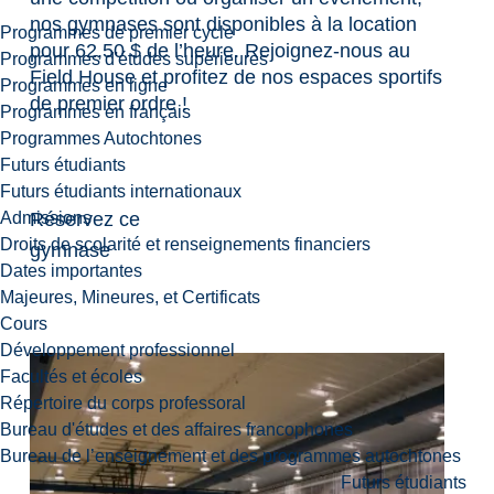
nos gymnases sont disponibles à la location
Programmes de premier cycle
pour 62,50 $ de l’heure. Rejoignez-nous au
Programmes d'études supérieures
Field House et profitez de nos espaces sportifs
Programmes en ligne
de premier ordre !
Programmes en français
Programmes Autochtones
Futurs étudiants
Futurs étudiants internationaux
Réservez ce
Admissions
Droits de scolarité et renseignements financiers
gymnase
Dates importantes
Majeures, Mineures, et Certificats
Cours
Développement professionnel
Facultés et écoles
Répertoire du corps professoral
Bureau d'études et des affaires francophones
Bureau de l’enseignement et des programmes autochtones
Futurs étudiants