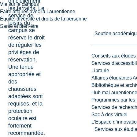
officiellement
Vie sur le campus
les terrains. Le
Faire affaires avec la Laurentienne
service de
Équité, diversité et droits de la personne
loisirs du
Santé et bien-être
campus se
Soutien académiqu
réserve le droit
de réguler les
privilèges de
Conseils aux études
réservation.
Services d'accessibil
Une tenue
Librairie
appropriée et
Affaires étudiantes 
des
Bibliothèque et arch
chaussures
Hub maLaurentienn
adaptées sont
Programmes par les 
requises, et la
Services de recherc
protection
Sac à dos virtuel
oculaire est
L’Espace d’innovatio
fortement
Services aux étudia
recommandée.