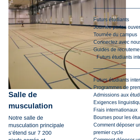
Futurs étudiants
Journée portes ouver
Tournée du campus
Connectez avec nou
Guides de recrutemen
Futurs étudiants in
Futurs étudiants inte
Programmes de premi
Salle de
Admissions aux étud
Exigences linguistiq
musculation
Frais internationaux
Bourses pour les étu
Notre salle de
Comment déposer une
musculation principale
premier cycle
s’étend sur 7 200
Comment déposer une