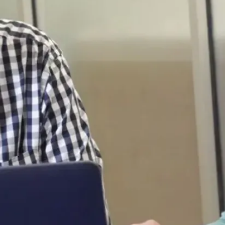
journaliers
Cartes à
poinçons
de dix
entrées
Abonnements
– Étudiants
de premier
cycle et des
cycles
supérieurs à
temps plein