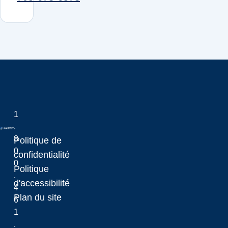
1
.
8
Politique de
0
Laurentian University
confidentialité
0
Politique
.
d'accessibilité
4
Plan du site
6
1
.