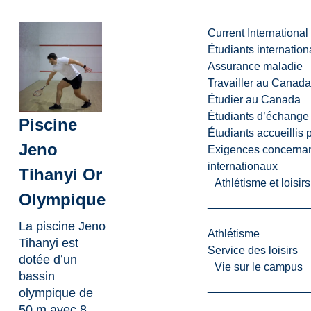
Current International
Étudiants internatio
Assurance maladie
Travailler au Canada
Étudier au Canada
Étudiants d’échange 
Piscine
Étudiants accueillis 
Jeno
Exigences concernan
internationaux
Tihanyi Or
Athlétisme et loisir
Olympique
La piscine Jeno
Athlétisme
Tihanyi est
Service des loisirs
dotée d’un
Vie sur le campus
bassin
olympique de
50 m avec 8