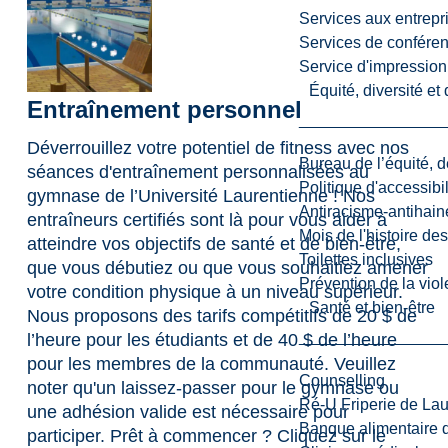
Services aux entrepr
Services de confére
Service d'impression
Équité, diversité et
Entraînement personnel
Déverrouillez votre potentiel de fitness avec nos
Bureau de l’équité, d
séances d'entraînement personnalisées au
Politique d'accessibil
gymnase de l’Université Laurentienne ! Nos
Antiracisme-antihain
entraîneurs certifiés sont là pour vous aider à
Mois de l'histoire de
atteindre vos objectifs de santé et de bien-être,
Toilettes inclusives
que vous débutiez ou que vous souhaitiez amener
Prévention de la viol
votre condition physique à un niveau supérieur.
Santé et bien-être
Nous proposons des tarifs compétitifs de 20 $ de
l’heure pour les étudiants et de 40 $ de l’heure
pour les membres de la communauté. Veuillez
Counselling
noter qu'un laissez-passer pour le gymnase ou
Ré-U Friperie de La
une adhésion valide est nécessaire pour
Banque alimentaire 
participer. Prêt à commencer ? Cliquez sur le