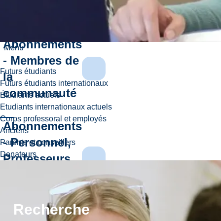
de Laurentian
Abonnements
Menu
- Membres de
Futurs étudiants
la
Futurs étudiants internationaux
communauté
Étudiants actuels
Etudiants internationaux actuels
Corps professoral et employés
Abonnements
Anciens
- Personnel,
Parents et conseillers
Donateurs
Professeurs
et Anciens
élèves
Recherche