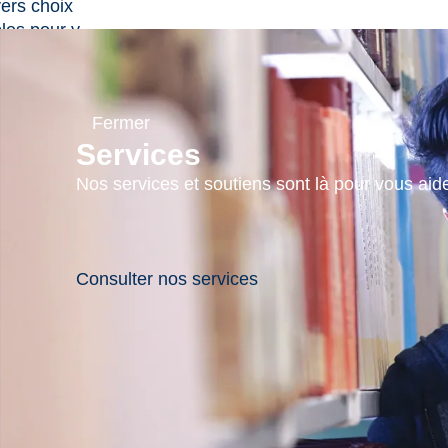
vers choix
les pour y
re et parvenir à
solution,
 à la collectivité
Fermer
enseignements
Services
la formation afin
scientiser les
Nos services et soutiens sont là pour vous aider
 l’importance
oriser un milieu
tueux de travail
tude;
Consulter nos services
strer sur le
 la Politique
n milieu
tueux de travail
tude et le
amme connexe;
strer la