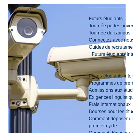
Futurs étudiants
Journée portes ouver
Tournée du campus
Connectez avec nou
Guides de recrutemen
Futurs étudiants in
Futurs étudiants inte
Programmes de premi
Admissions aux étud
Exigences linguistiq
Frais internationaux
Bourses pour les étu
Comment déposer une
premier cycle
Comment déposer une