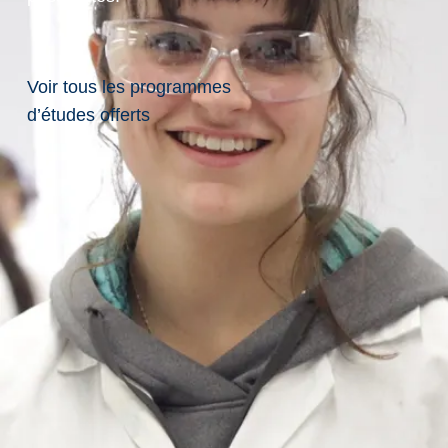
utiles
Voir tous les programmes
d’études offerts
Soutien
Counselling
705-673-6506
counselling@laurentienne.ca
Deuxième étage, Édifice Parker
Cliquez ici pour plus d'informations sur
counselling