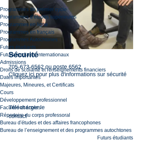
Programmes de premier cycle
Programmes d'études supérieures
Programmes en ligne
Programmes en français
Programmes Autochtones
Futurs étudiants
Sécurité
Futurs étudiants internationaux
Admissions
705-673-6562
ou poste 6562
Droits de scolarité et renseignements financiers
Cliquez ici pour plus d'informations sur sécurité
Dates importantes
Majeures, Mineures, et Certificats
Cours
Développement professionnel
Télécharger le
Facultés et écoles
Répertoire du corps professoral
contact
Bureau d'études et des affaires francophones
Bureau de l’enseignement et des programmes autochtones
Futurs étudiants