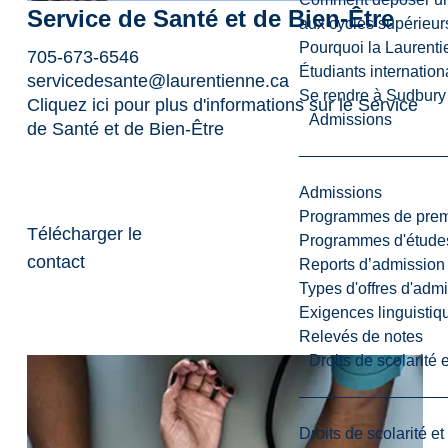
Service de Santé et de Bien-Être
aux cycles supérieur
Pourquoi la Laurent
705-673-6546
Étudiants internatio
servicedesante@laurentienne.ca
Se rendre à Sudbury
Cliquez ici pour plus d'informations sur le Service
Admissions
de Santé et de Bien-Être
Admissions
Programmes de premi
Télécharger le
Programmes d'études
contact
Reports d’admission
Types d'offres d'admi
Exigences linguistiq
Relevés de notes
Droits de scolarité
Droits de scolarité e