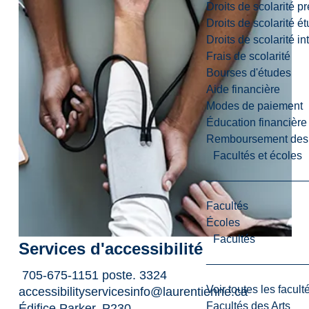
Droits de scolarité p
Droits de scolarité é
Droits de scolarité i
Frais de scolarité
Bourses d'études
Aide financière
Modes de paiement
Éducation financière
Remboursement des fr
Facultés et écoles
Facultés
Écoles
Facultés
Services d'accessibilité
705-675-1151 poste. 3324
Voir toutes les facult
accessibilityservicesinfo@laurentienne.ca
Facultés des Arts
Édifice Parker, P230