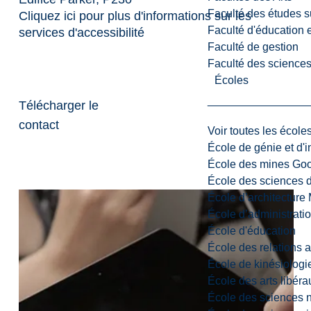
Faculté des études s
Cliquez ici pour plus d'informations sur les
Faculté d'éducation e
services d'accessibilité
Faculté de gestion
Faculté des sciences,
Écoles
Télécharger le
contact
Voir toutes les école
École de génie et d'
École des mines G
École des sciences d
École d’architectur
École d’administratio
École d'éducation
École des relations 
École de kinésiologi
École des arts libéra
École des sciences n