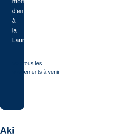
moment
d'ennui
à
la
Laurentienne.
Voir tous les
événements à venir
Aki