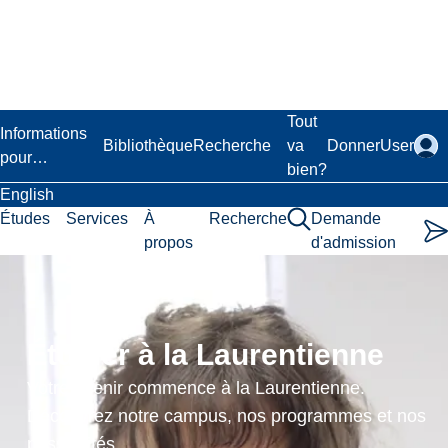
Passer
au
contenu
principal
Laurentian University
Tout
Informations
Bibliothèque
Recherche
va
Donner
User
pour…
bien?
English
Études
Services
À
Recherche
Demande
propos
d'admission
Votre
avenir
Étudier à la Laurentienne
commence
Votre avenir commence à la Laurentienne.
ici.
Découvrez notre campus, nos programmes et nos
possibilités.