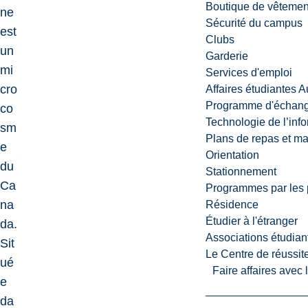
Boutique de vêtemen
ne
Sécurité du campus
est
Clubs
un
Garderie
mi
Services d'emploi
cro
Affaires étudiantes 
Programme d'échange
co
Technologie de l’inf
sm
Plans de repas et m
e
Orientation
du
Stationnement
Ca
Programmes par les 
na
Résidence
Étudier à l'étranger
da.
Associations étudian
Sit
Le Centre de réussite
ué
Faire affaires avec
e
da