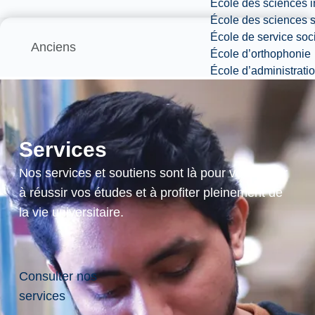
École des sciences i
École des sciences s
École de service soc
Anciens
École d’orthophonie
École d’administrati
Étudier en français
Services
Découvrez nos 34 programmes en français et
Nos services et soutiens sont là pour vous aider
venez apprendre et évoluer dans un milieu
à réussir vos études et à profiter pleinement de
bilingue favorable.
la vie universitaire.
Se renseigner sur les
Consulter nos
programmes de langue
services
française