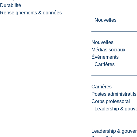
r
Durabilité
i
Renseignements & données
c
Nouvelles
u
l
t
Nouvelles
u
Médias sociaux
r
Événements
e
Carrières
l
l
e
Carrières
,
Postes administratifs
a
Corps professoral
c
Leadership & gouv
c
u
e
Leadership & gouve