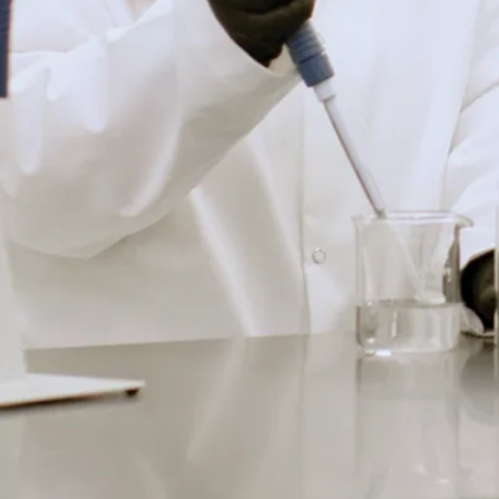
L’été est la haute
saison pour
l’Équipe de
planification et de
projets du Service
des installations ...
Le 30 jui., 2026
En savoir plus
Nouvelles
Les équipes de
robotique de
l’Université
Laurentienne
remportent
divers prix lors
de la FIRA