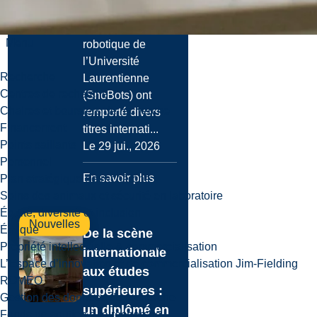
RoboWor...
Les Équipes de
Menu
robotique de
l’Université
Recherche
Laurentienne
Centres de recherche
(SnoBots) ont
Chaires et boursiers de recherche
remporté divers
Financement
titres internati...
Points saillants
Le 29 jui., 2026
Personnel
En savoir plus
Plan stratégique de recherche
Soins des animaux et sécurité en laboratoire
Équité, diversité et inclusion
Nouvelles
Éthique
De la scène
Propriété intellectuelle & commercialisation
internationale
L’Espace d’innovation et de commercialisation Jim-Fielding
aux études
ROMEO
supérieures :
Gestion des données de recherche
un diplômé en
Fonds de soutien à la recherche