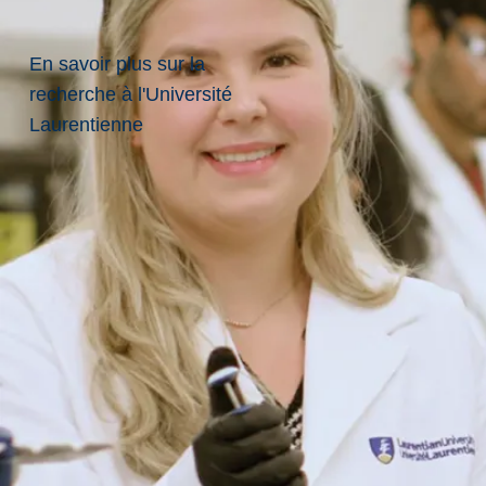
pour ...
L’Université
Laurentienne et
En savoir plus sur la
l’Université de
recherche à l'Université
l’École de
Laurentienne
médecine du Nord
de l’Ontario
(Université de...
Le 5 aoû., 2026
En savoir plus
Nouvelles
Projets
d’infrastructure
du campus en
cours à la
Laurentienne.