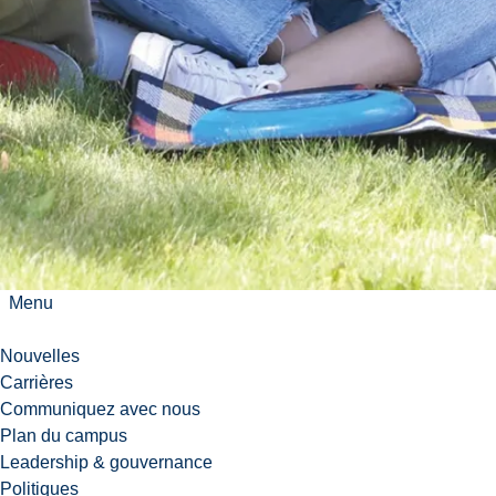
n
s
l
e
N
o
r
d
,
b
i
l
Menu
i
n
Nouvelles
g
Carrières
u
Communiquez avec nous
e
Plan du campus
,
Leadership & gouvernance
t
Politiques