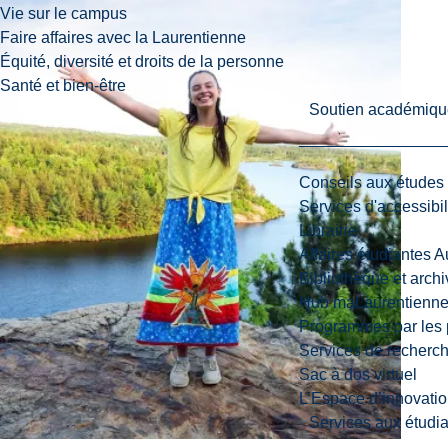
Vie sur le campus
Faire affaires avec la Laurentienne
Équité, diversité et droits de la personne
Santé et bien-être
Soutien académiqu
Conseils aux études
Services d'accessibil
Librairie
Affaires étudiantes 
Bibliothèque et arch
Hub maLaurentienn
Programmes par les 
Services de recherc
Sac à dos virtuel
L’Espace d’innovatio
Services aux étudia