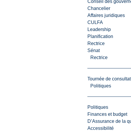
i
Conseil des gouvern
l
Chancelier
l
Affaires juridiques
a
CULFA
n
Leadership
t
Planification
e
Rectrice
e
Sénat
t
Rectrice
s
t
i
Tournée de consultat
m
Politiques
u
l
a
Politiques
n
Finances et budget
t
D’Assurance de la qua
e
Accessibilité