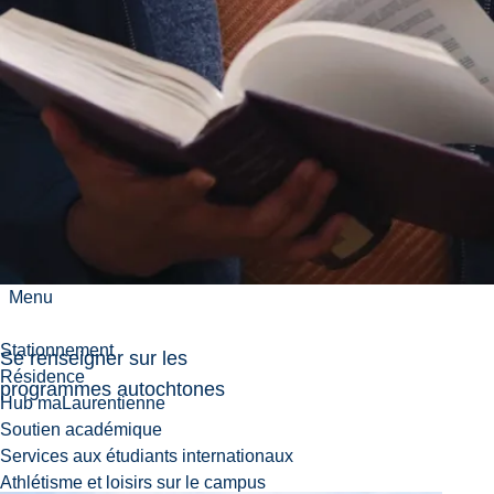
Intégrez un contenu Autochtone
dans vos études
Découvrez comment insérer les connaissances
autochtones dans votre parcours d’études, que ce
soit dans le cadre d’un certificat, d’une mineure ou
d’un programme complet.
Menu
Stationnement
Se renseigner sur les
Résidence
programmes autochtones
Hub maLaurentienne
Soutien académique
Services aux étudiants internationaux
Athlétisme et loisirs sur le campus