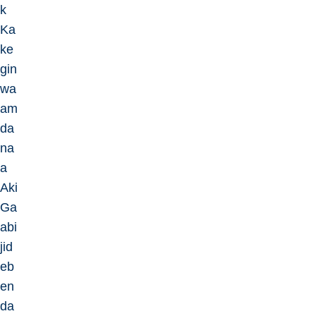
k
Ka
ke
gin
wa
am
da
na
a
Aki
Ga
abi
jid
eb
en
da