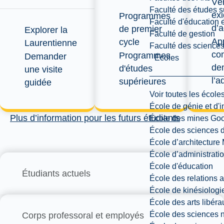
Vér
Faculté des études s
ex
Programmes
Faculté d'éducation e
d’
de premier
Explorer la
Faculté de gestion
Ap
cycle
Laurentienne
Faculté des sciences,
co
Programmes
Demander
Écoles
de
d'études
une visite
l’a
supérieures
guidée
Voir toutes les école
École de génie et d'
Plus d’information pour les futurs étudiants
École des mines G
École des sciences d
École d’architectur
École d’administratio
École d'éducation
Étudiants actuels
École des relations 
École de kinésiologi
École des arts libéra
École des sciences n
Corps professoral et employés