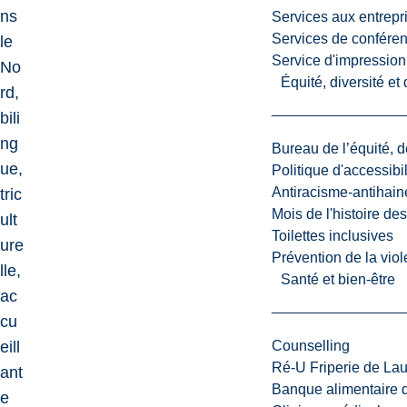
L
ns
Services aux entrepr
'
Services de confére
le
U
Service d'impression
No
n
Équité, diversité et
rd,
i
bili
v
e
ng
Bureau de l’équité, d
r
ue,
Politique d'accessibil
s
Antiracisme-antihain
tric
i
Mois de l'histoire de
ult
t
Toilettes inclusives
ure
é
Prévention de la viol
lle,
L
Santé et bien-être
a
ac
u
cu
r
eill
Counselling
e
Ré-U Friperie de La
ant
n
Banque alimentaire 
e
t