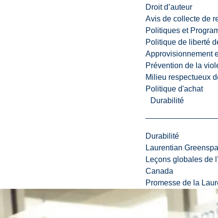
,
Droit d’auteur
e
Avis de collecte de 
l
Politiques et Progr
l
Politique de liberté 
e
Approvisionnement et
e
Prévention de la viol
s
Milieu respectueux de
t
Politique d'achat
u
Durabilité
n
e
d
Durabilité
e
Laurentian Greensp
s
Leçons globales de l’
t
Canada
i
Promesse de la Laure
n
a
t