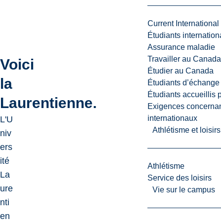
Current International
Étudiants internatio
Assurance maladie
Travailler au Canada
Voici
Étudier au Canada
la
Étudiants d’échange 
Étudiants accueillis 
Play
Laurentienne.
Exigences concernan
video
internationaux
L'U
Athlétisme et loisir
niv
ers
ité
Athlétisme
La
Service des loisirs
ure
Vie sur le campus
nti
en