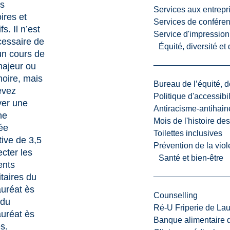
rs
Services aux entrepr
ires et
Services de confére
fs. Il n’est
Service d'impression
cessaire de
Équité, diversité et
un cours de
majeur ou
oire, mais
Bureau de l’équité, d
evez
Politique d'accessibil
ver une
Antiracisme-antihain
ne
Mois de l'histoire de
ée
Toilettes inclusives
ive de 3,5
Prévention de la viol
ecter les
Santé et bien-être
ents
itaires du
uréat ès
Counselling
 du
Ré-U Friperie de La
uréat ès
Banque alimentaire 
es
.