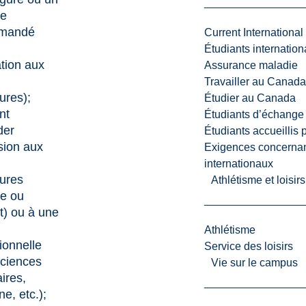
re
mmandé
Current International
Étudiants internatio
tion aux
Assurance maladie
Travailler au Canada
ures);
Étudier au Canada
nt
Étudiants d’échange 
der
Étudiants accueillis 
sion aux
Exigences concernan
internationaux
ures
Athlétisme et loisir
se ou
t) ou à une
Athlétisme
ionnelle
Service des loisirs
 sciences
Vie sur le campus
aires,
e, etc.);