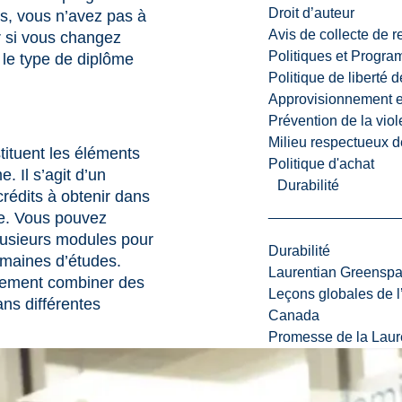
Droit d’auteur
s, vous n’avez pas à
Avis de collecte de 
 si vous changez
Politiques et Progr
 le type de diplôme
Politique de liberté 
Approvisionnement et
Prévention de la viol
Milieu respectueux de
ituent les éléments
Politique d'achat
. Il s’agit d’un
Durabilité
rédits à obtenir dans
e. Vous pouvez
lusieurs modules pour
Durabilité
omaines d’études.
Laurentian Greensp
ement combiner des
Leçons globales de l’
ans différentes
Canada
Promesse de la Laure
Crédits
Avantages
requis