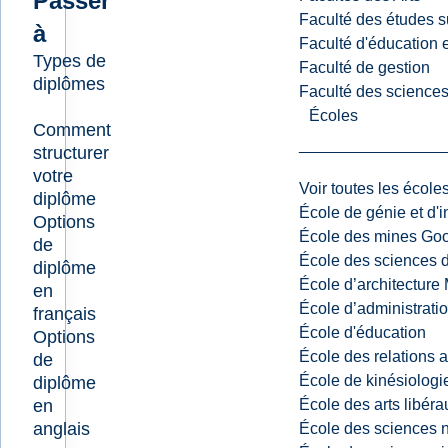
Passer
Faculté des études s
à
Faculté d'éducation e
Types de
Faculté de gestion
diplômes
Faculté des sciences,
Écoles
Comment
structurer
votre
Voir toutes les école
diplôme
École de génie et d'
Options
École des mines G
de
École des sciences d
diplôme
École d’architectur
en
École d’administratio
français
École d'éducation
Options
École des relations 
de
École de kinésiologi
diplôme
en
École des arts libéra
anglais
École des sciences n