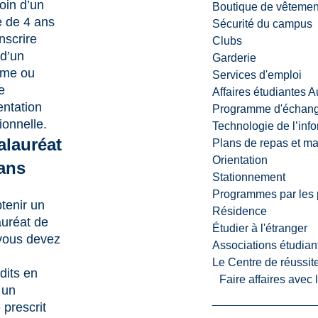
oin d’un
Boutique de vêtemen
e de 4 ans
Sécurité du campus
nscrire
Clubs
d’un
Garderie
sme ou
Services d'emploi
e
Affaires étudiantes 
ntation
Programme d'échange
ionnelle.
Technologie de l’inf
alauréat
Plans de repas et m
Orientation
 ans
Stationnement
Programmes par les 
tenir un
Résidence
uréat de
Étudier à l'étranger
vous devez
Associations étudian
Le Centre de réussite
dits en
Faire affaires avec
 un
prescrit