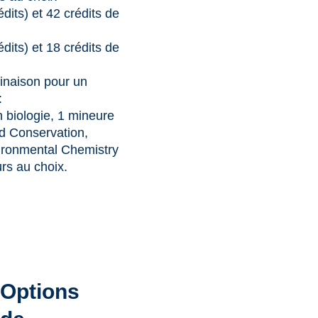
dits) et 42 crédits de
dits) et 18 crédits de
naison pour un
:
n biologie, 1 mineure
nd Conservation,
ironmental Chemistry
urs au choix.
Options