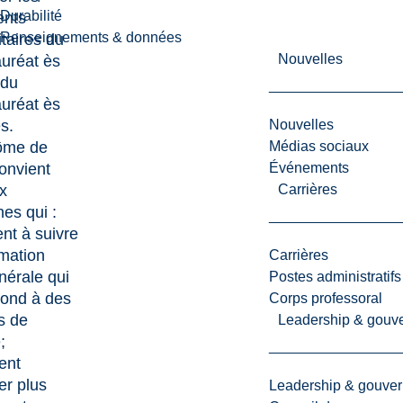
Durabilité
ents
Renseignements & données
itaires du
Nouvelles
uréat ès
 du
uréat ès
Nouvelles
es
.
Médias sociaux
lôme de
Événements
onvient
Carrières
x
es qui :
nt à suivre
mation
Carrières
nérale qui
Postes administratifs
pond à des
Corps professoral
fs de
Leadership & gouv
;
ent
er plus
Leadership & gouve