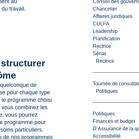
ment au
Conseil des gouvern
du travail.
Chancelier
Affaires juridiques
CULFA
Leadership
Planification
Rectrice
Sénat
structurer
Rectrice
lôme
Tournée de consultat
 quelconque de
Politiques
ise pour chaque type
 le programme choisi
t vous combinez les
Politiques
e, vous pourrez
Finances et budget
tre programme pour
D’Assurance de la qua
oins particuliers.
Accessibilité
p de nos programmes