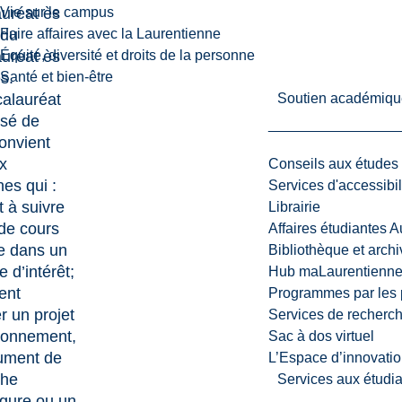
uréat ès
Vie sur le campus
 du
Faire affaires avec la Laurentienne
uréat ès
Équité, diversité et droits de la personne
es
.
Santé et bien-être
alauréat
Soutien académiqu
isé de
onvient
x
Conseils aux études
es qui :
Services d'accessibil
t à suivre
Librairie
 de cours
Affaires étudiantes 
e dans un
Bibliothèque et arch
 d’intérêt;
Hub maLaurentienn
ent
Programmes par les 
r un projet
Services de recherc
ronnement,
Sac à dos virtuel
ument de
L’Espace d’innovatio
che
Services aux étudia
gure ou un