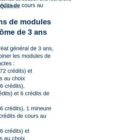
rédits de cours au
Qualtrics
ns de modules
lôme de 3 ans
éat général de 3 ans,
iner les modules de
nctes :
72 crédits) et
rs au choix
6 crédits),
dits) et 6 crédits de
6 crédits), 1 mineure
 crédits de cours au
6 crédits) et
rs au choix