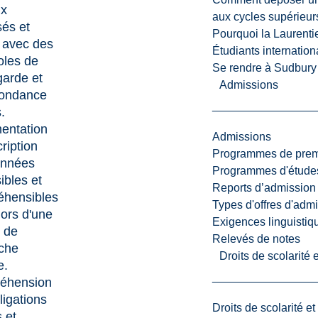
ux
aux cycles supérieur
sés et
Pourquoi la Laurent
s avec des
Étudiants internatio
oles de
Se rendre à Sudbury
arde et
Admissions
dondance
.
entation
Admissions
ription
Programmes de premi
onnées
Programmes d'études
ibles et
Reports d’admission
hensibles
Types d'offres d'admi
ors d'une
Exigences linguistiq
 de
Relevés de notes
che
Droits de scolarité
e.
éhension
ligations
Droits de scolarité e
 et