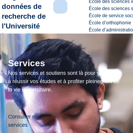
École des sciences i
données de
École des sciences s
recherche de
École de service soc
École d’orthophonie
l'Université
École d’administrati
Laurentienne
Nous
Services
joindre
Nos services et soutiens sont là pour vous aider
à réussir vos études et à profiter pleinement de
la vie universitaire.
Consulter nos
services