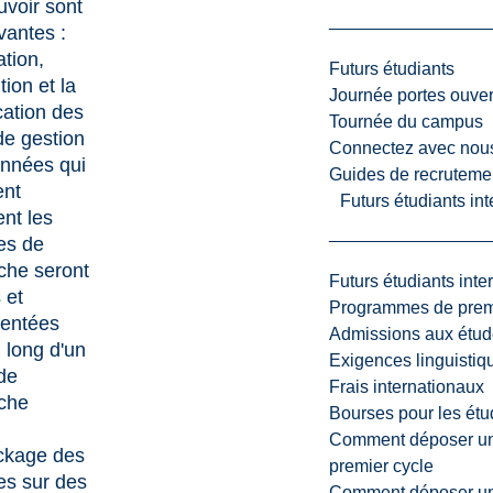
voir sont
vantes :
ation,
Futurs étudiants
tion et la
Journée portes ouver
cation des
Tournée du campus
de gestion
Connectez avec nou
nnées qui
Guides de recrutemen
ent
Futurs étudiants in
nt les
es de
che seront
Futurs étudiants inte
 et
Programmes de premi
entées
Admissions aux étud
 long d'un
Exigences linguistiq
 de
Frais internationaux
che
Bourses pour les étu
.
Comment déposer une
ckage des
premier cycle
s sur des
Comment déposer une