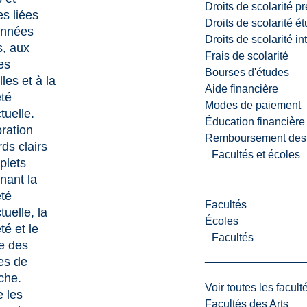
Droits de scolarité p
es liées
Droits de scolarité é
onnées
Droits de scolarité i
s, aux
Frais de scolarité
es
Bourses d'études
lles et à la
Aide financière
été
Modes de paiement
ctuelle.
Éducation financière
oration
Remboursement des fr
ds clairs
Facultés et écoles
plets
nant la
été
Facultés
ctuelle, la
Écoles
té et le
Facultés
e des
es de
che.
Voir toutes les facult
 les
Facultés des Arts