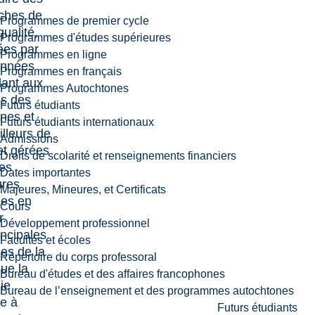
ches de
Programmes de premier cycle
ualité,
Programmes d'études supérieures
ées par
Programmes en ligne
onnées
Programmes en français
ant aux
Programmes Autochtones
es des
Futurs étudiants
ines et
Futurs étudiants internationaux
illeurs de
Admissions
et gérées
Droits de scolarité et renseignements financiers
les
Dates importantes
ures
Majeures, Mineures, et Certificats
ues en
Cours
r.
Développement professionnel
incipales
Facultés et écoles
ues de la
Répertoire du corps professoral
ue la
Bureau d'études et des affaires francophones
ie
Bureau de l’enseignement et des programmes autochtones
e à
Futurs étudiants