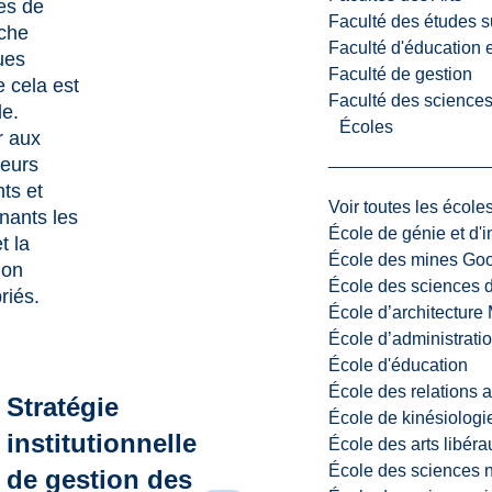
es de
Faculté des études s
che
Faculté d'éducation e
ues
Faculté de gestion
e cela est
Faculté des sciences,
le.
Écoles
r aux
eurs
ts et
Voir toutes les école
nants les
École de génie et d'
t la
École des mines G
ion
École des sciences d
riés.
École d’architectur
École d’administratio
École d'éducation
École des relations 
Stratégie
École de kinésiologi
institutionnelle
École des arts libéra
École des sciences n
de gestion des