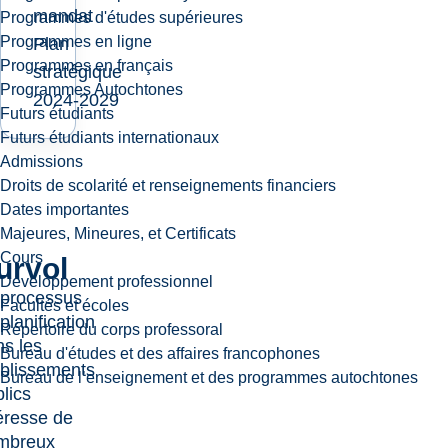
mandat
Programmes d'études supérieures
Programmes en ligne
Plan
Programmes en français
stratégique
Programmes Autochtones
2024-2029
Futurs étudiants
Futurs étudiants internationaux
Admissions
Droits de scolarité et renseignements financiers
Dates importantes
Majeures, Mineures, et Certificats
Cours
urvol
Développement professionnel
 processus
Facultés et écoles
planification
Répertoire du corps professoral
s les
Bureau d'études et des affaires francophones
ablissements
Bureau de l’enseignement et des programmes autochtones
lics
éresse de
mbreux