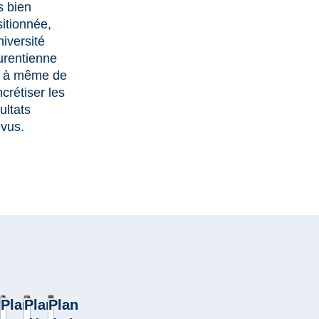
s bien
itionnée,
niversité
urentienne
t à même de
crétiser les
ultats
vus.
Plan
Plan
Plan