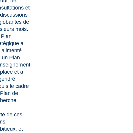
duit de
sultations et
discussions
globantes de
sieurs mois.
 Plan
atégique a
 alimenté
 un Plan
enseignement
place et a
gendré
uis le cadre
 Plan de
cherche.
te de ces
ans
itieux, et