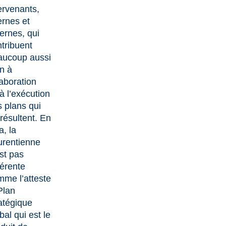
ervenants,
ernes et
ernes, qui
tribuent
aucoup aussi
n à
laboration
à l’exécution
 plans qui
résultent. En
a, la
urentienne
st pas
férente
me l’atteste
Plan
atégique
obal
qui est le