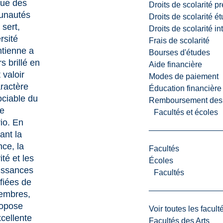
que des
Droits de scolarité p
nautés
Droits de scolarité é
 sert,
Droits de scolarité i
rsité
Frais de scolarité
tienne a
Bourses d'études
s brillé en
Aide financière
 valoir
Modes de paiement
ractère
Éducation financière
ociable du
Remboursement des fr
e
Facultés et écoles
rio. En
ant la
nce, la
Facultés
ité et les
Écoles
issances
Facultés
ifiées de
embres,
ropose
Voir toutes les facult
cellente
Facultés des Arts