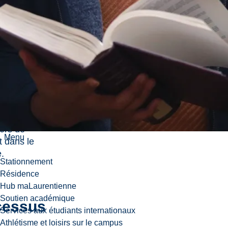
ns
ls et
tiques, y
s les
ivités
htones) et
ophones,
re des
nts
ers de
Menu
t dans le
.
Stationnement
Résidence
Hub maLaurentienne
Soutien académique
cessus
Services aux étudiants internationaux
Athlétisme et loisirs sur le campus