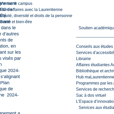
ignement
Vie sur le campus
030 de
Faire affaires avec la Laurentienne
sité
Équité, diversité et droits de la personne
ienne
Santé et bien-être
 dans le
Soutien académiqu
e d’autres
nts de
ation, en
Conseils aux études
ant sur les
Services d'accessibil
s visés par
Librairie
n
Affaires étudiantes 
ique 2024-
Bibliothèque et arch
s’alignant
Hub maLaurentienn
 Plan
Programmes par les 
ique de
Services de recherc
che 2024-
Sac à dos virtuel
L’Espace d’innovatio
Services aux étudia
gnement a