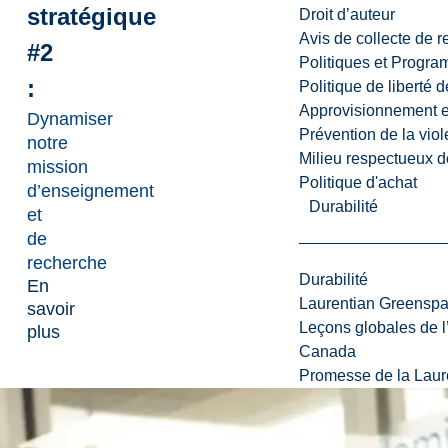
stratégique
Droit d’auteur
Avis de collecte de 
#2
Politiques et Progr
:
Politique de liberté 
Approvisionnement et
Dynamiser
Prévention de la viol
notre
Milieu respectueux de
mission
Politique d'achat
d’enseignement
Durabilité
et
de
recherche
Durabilité
En
Laurentian Greensp
savoir
Leçons globales de l’
plus
Canada
Promesse de la Laure
Orientation