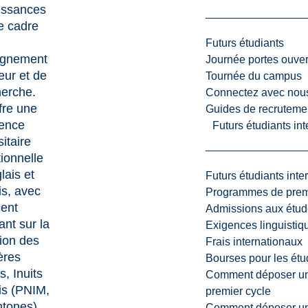
issances
e cadre
Futurs étudiants
ignement
Journée portes ouver
eur et de
Tournée du campus
herche.
Connectez avec nou
ffre une
Guides de recrutemen
ience
Futurs étudiants in
itaire
ionnelle
lais et
Futurs étudiants inte
is, avec
Programmes de premi
ent
Admissions aux étud
ant sur la
Exigences linguistiq
ion des
Frais internationaux
ères
Bourses pour les étu
s, Inuits
Comment déposer une
is (PNIM,
premier cycle
tones).
Comment déposer une