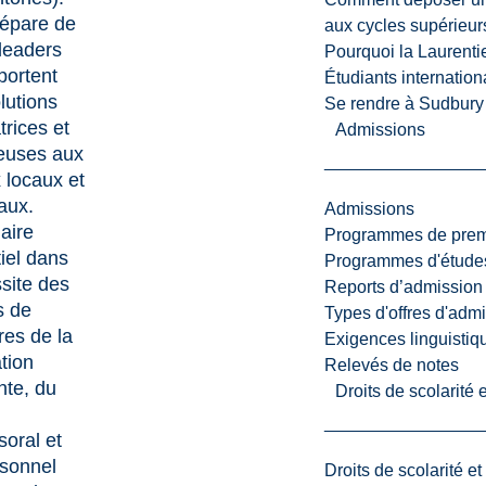
répare de
aux cycles supérieur
 leaders
Pourquoi la Laurent
portent
Étudiants internatio
lutions
Se rendre à Sudbury
trices et
Admissions
euses aux
 locaux et
aux.
Admissions
aire
Programmes de premi
iel dans
Programmes d'études
ssite des
Reports d’admission
s de
Types d'offres d'admi
es de la
Exigences linguistiq
tion
Relevés de notes
nte, du
Droits de scolarité
soral et
sonnel
Droits de scolarité e