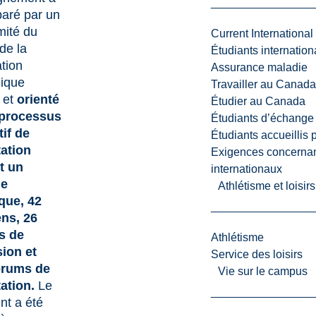
paré par un
ité du
Current International
de la
Étudiants internatio
ation
Assurance maladie
ique
Travailler au Canada
 et
orienté
Étudier au Canada
 processus
Étudiants d’échange 
if de
Étudiants accueillis 
ation
Exigences concernan
t un
internationaux
ge
Athlétisme et loisir
que, 42
ens, 26
s de
Athlétisme
ion et
Service des loisirs
orums de
Vie sur le campus
ation.
Le
t a été