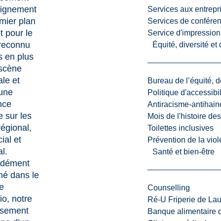
eignement
Services aux entrepr
mier plan
Services de confére
t pour le
Service d'impression
reconnu
Équité, diversité et
s en plus
 scène
le et
Bureau de l’équité, d
une
Politique d'accessibil
nce
Antiracisme-antihain
e sur les
Mois de l'histoire de
régional,
Toilettes inclusives
ial et
Prévention de la viol
l.
Santé et bien-être
ndément
né dans le
e
Counselling
io, notre
Ré-U Friperie de La
ssement
Banque alimentaire 