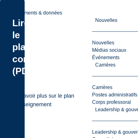
Durabilité
Renseignements & données
Nouvelles
Lire
le
Nouvelles
plan
Médias sociaux
complet
Événements
Carrières
(PDF)
Carrières
Postes administratifs
En savoir plus sur le plan
Corps professoral
d’enseignement
Leadership & gouv
Leadership & gouve