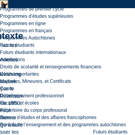
Programmes de premier cycle
Programmes d'études supérieures
Programmes en ligne
Programmes en français
texte
Programmes Autochtones
 sur les
Futurs étudiants
Futurs étudiants internationaux
onnelles
Admissions
Droits de scolarité et renseignements financiers
meksheng
Dates importantes
nawbek
Majeures, Mineures, et Certificats
 par le
Cours
 Robinson-
Développement professionnel
 de 1850,
Facultés et écoles
rsité
Répertoire du corps professoral
ntienne
Bureau d'études et des affaires francophones
ge à faire
Bureau de l’enseignement et des programmes autochtones
sser les
Futurs étudiants