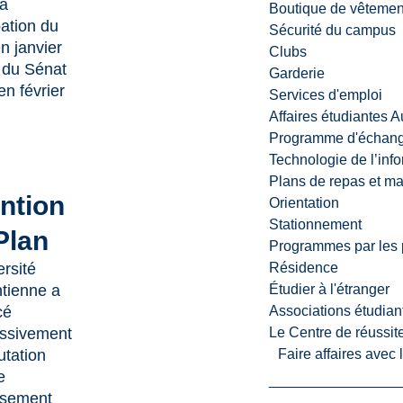
 à
Boutique de vêtemen
bation du
Sécurité du campus
 janvier
Clubs
 du Sénat
Garderie
en février
Services d'emploi
Affaires étudiantes 
Programme d'échange
Technologie de l’inf
Plans de repas et m
ention
Orientation
Stationnement
Plan
Programmes par les 
ersité
Résidence
tienne a
Étudier à l'étranger
cé
Associations étudian
essivement
Le Centre de réussite
utation
Faire affaires avec
e
ssement