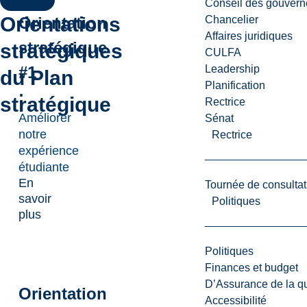
Conseil des gouvern
Orientations
Orientation
Chancelier
Affaires juridiques
stratégique
stratégiques
CULFA
#1
Leadership
du Plan
Planification
:
stratégique
Rectrice
Améliorer
Sénat
notre
Rectrice
expérience
étudiante
En
Tournée de consultat
savoir
Politiques
plus
Politiques
Finances et budget
D’Assurance de la qua
Orientation
Accessibilité