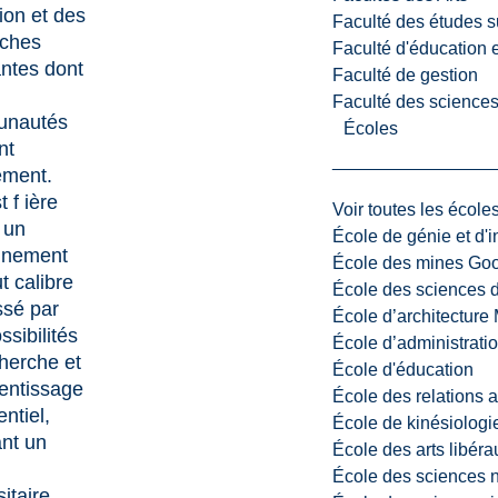
ion et des
Faculté des études s
rches
Faculté d'éducation e
ntes dont
Faculté de gestion
Faculté des sciences,
nautés
Écoles
nt
ement.
t f ière
Voir toutes les école
r un
École de génie et d'
gnement
École des mines G
t calibre
École des sciences d
ssé par
École d’architectur
ssibilités
École d’administratio
herche et
École d'éducation
entissage
École des relations 
ntiel,
École de kinésiologi
nt un
École des arts libéra
École des sciences n
itaire