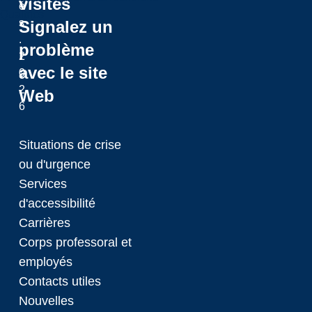
visites
é
Qualtrics
s
Signalez un
.
problème
2
avec le site
0
2
Web
6
Situations de crise
ou d'urgence
Services
d'accessibilité
Carrières
Corps professoral et
employés
Contacts utiles
Nouvelles