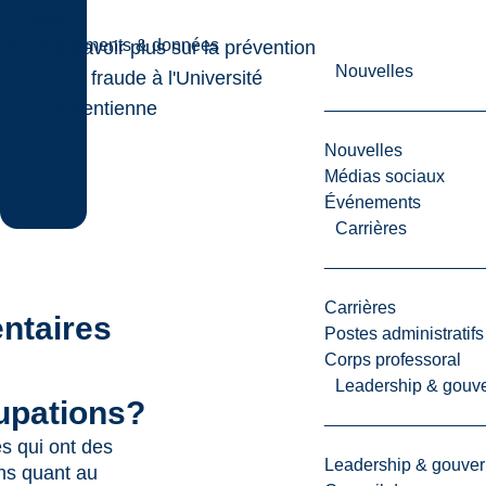
Durabilité
Renseignements & données
En savoir plus sur la prévention
Nouvelles
de la fraude à l'Université
Laurentienne
Nouvelles
Médias sociaux
Événements
Carrières
Carrières
taires
Postes administratifs
Corps professoral
Leadership & gouv
upations?
s qui ont des
Leadership & gouve
ns quant au