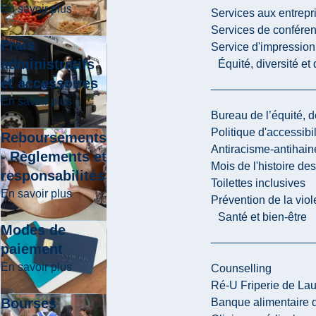
about Résidences et plan repas
En savoir plus
Services aux entrepr
Services de confére
Frais
Service d'impression
administratifs
Équité, diversité et
et accessoires
about Frais administratifs et accessoires
En savoir plus
Bureau de l’équité, d
Politique d'accessibil
Reboursements
Antiracisme-antihain
- Règlements et
Mois de l'histoire de
responsabilités
Toilettes inclusives
about Reboursements - Règlements et responsab
En savoir plus
Prévention de la viol
Santé et bien-être
Modes de
paiement
about Modes de paiement
En savoir plus
Counselling
Ré-U Friperie de La
Bourses
Banque alimentaire 