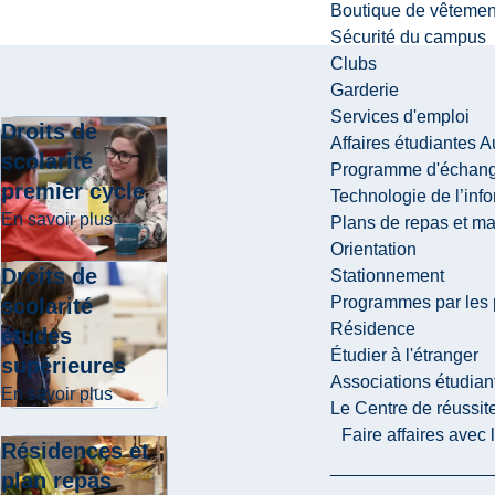
Boutique de vêtemen
Sécurité du campus
Clubs
Garderie
Services d'emploi
Droits de
Affaires étudiantes 
scolarité
Programme d'échange
premier cycle
Technologie de l’inf
about Droits de scolarité premier cycle
En savoir plus
Plans de repas et m
Orientation
Droits de
Stationnement
Programmes par les 
scolarité
Résidence
études
Étudier à l'étranger
supérieures
Associations étudian
about Droits de scolarité études supérieures
En savoir plus
Le Centre de réussite
Faire affaires avec
Résidences et
plan repas