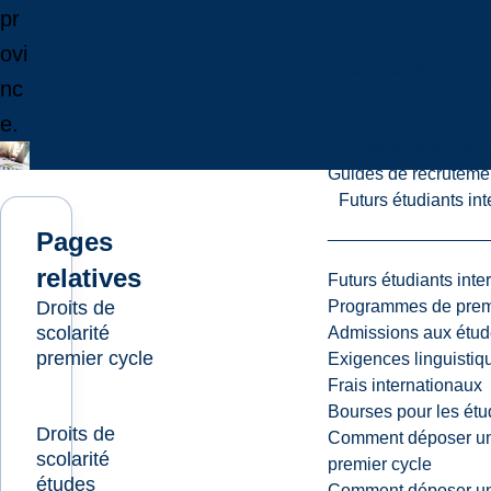
pr
ovi
Futurs étudiants
nc
Journée portes ouver
Tournée du campus
e.
Connectez avec nou
Guides de recrutemen
Futurs étudiants in
Pages
relatives
Futurs étudiants inte
Droits de
Programmes de premi
scolarité
Admissions aux étud
premier cycle
Exigences linguistiq
Frais internationaux
Bourses pour les étu
Droits de
Comment déposer une
scolarité
premier cycle
études
Comment déposer une