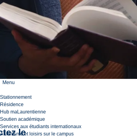
ance d’un
tant qui
ous offrir
ien
sé en aide
re.
ture
s :
, de 9 h à
Menu
Stationnement
Résidence
Hub maLaurentienne
Soutien académique
Services aux étudiants internationaux
tez le
Athlétisme et loisirs sur le campus