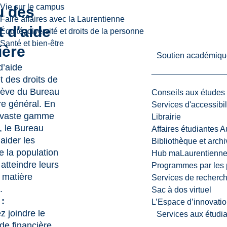
Vie sur le campus
u des
Faire affaires avec la Laurentienne
t d'aide
Équité, diversité et droits de la personne
Santé et bien-être
ière
Soutien académiqu
d’aide
t des droits de
elève du Bureau
Conseils aux études
re général. En
Services d'accessibil
e vaste gamme
Librairie
, le Bureau
Affaires étudiantes 
aider les
Bibliothèque et arch
 la population
Hub maLaurentienn
 atteindre leurs
Programmes par les 
n matière
Services de recherc
.
Sac à dos virtuel
:
L’Espace d’innovatio
 joindre le
Services aux étudia
de financière