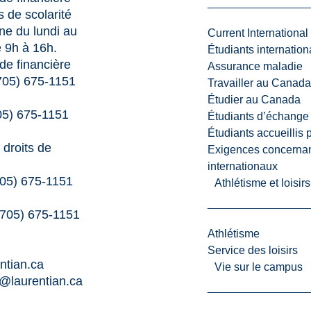
s de scolarité
ne du lundi au
Current International
 9h à 16h.
Étudiants internatio
de financière
Assurance maladie
(705) 675-1151
Travailler au Canada
Étudier au Canada
05) 675-1151
Étudiants d’échange 
Étudiants accueillis 
droits de
Exigences concernan
internationaux
705) 675-1151
Athlétisme et loisir
(705) 675-1151
Athlétisme
Service des loisirs
ntian.ca
Vie sur le campus
d@laurentian.ca