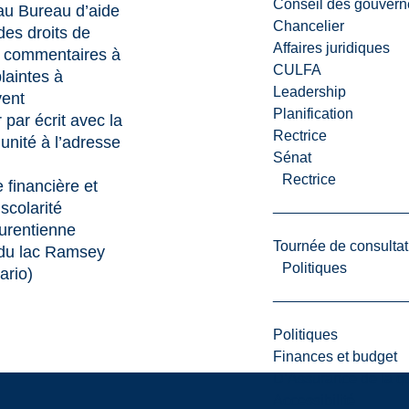
Conseil des gouvern
au Bureau d’aide
Chancelier
des droits de
Affaires juridiques
es commentaires à
CULFA
plaintes à
Leadership
vent
Planification
par écrit avec la
Rectrice
 unité à l’adresse
Sénat
Rectrice
 financière et
scolarité
aurentienne
Tournée de consultat
du lac Ramsey
Politiques
ario)
Politiques
Finances et budget
D’Assurance de la qua
Accessibilité