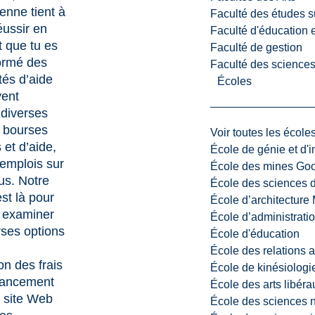
enne tient à
Faculté des études s
réussir en
Faculté d'éducation e
 que tu es
Faculté de gestion
formé des
Faculté des sciences,
ités d’aide
Écoles
vent
 diverses
: bourses
Voir toutes les école
 et d’aide,
École de génie et d'
 emplois sur
École des mines G
us. Notre
École des sciences d
st là pour
École d’architectur
à examiner
École d’administratio
rses options
École d'éducation
École des relations 
on des frais
École de kinésiologi
inancement
École des arts libéra
e site Web
École des sciences n