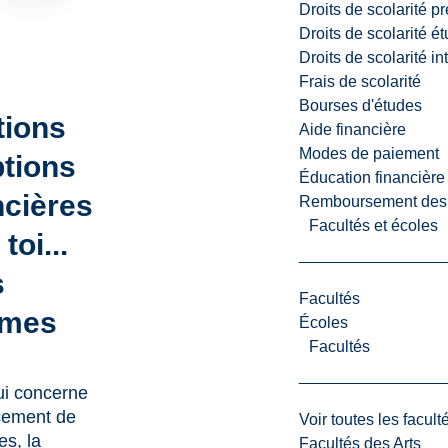
Droits de scolarité p
Droits de scolarité é
Droits de scolarité i
Frais de scolarité
Bourses d'études
tions
Aide financière
Modes de paiement
ptions
Éducation financière
ncières
Remboursement des fr
Facultés et écoles
toi...
s
Facultés
mes
Écoles
Facultés
ui concerne
ncement de
Voir toutes les facult
es, la
Facultés des Arts