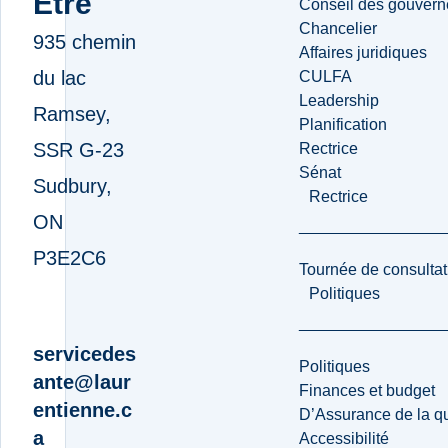
Être
Conseil des gouvern
Chancelier
935 chemin
Affaires juridiques
du lac
CULFA
Leadership
Ramsey,
Planification
SSR G-23
Rectrice
Sénat
Sudbury,
Rectrice
ON
P3E2C6
Tournée de consultat
Politiques
servicedes
Politiques
ante@laur
Finances et budget
entienne.c
D’Assurance de la qua
a
Accessibilité