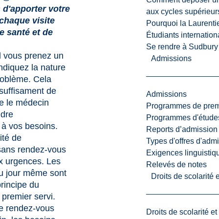
d'apporter votre
aux cycles supérieur
 chaque visite
Pourquoi la Laurent
e santé et de
Étudiants internatio
Se rendre à Sudbury
 vous prenez un
Admissions
ndiquez la nature
roblème. Cela
suffisament de
Admissions
e le médecin
Programmes de premi
ndre
Programmes d'études
à vos besoins.
Reports d’admission
ité de
Types d'offres d'admi
 sans rendez-vous
Exigences linguistiq
x urgences. Les
Relevés de notes
u jour même sont
Droits de scolarité
principe du
 premier servi.
 de rendez-vous
Droits de scolarité e