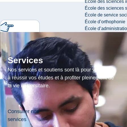
École des sciences i
École des sciences s
École de service soc
École d’orthophonie
École d’administrati
Soins actifs
sans rendez-
vous
Services
Nos services et soutiens sont là pour vous aider
à réussir vos études et à profiter pleinement de
Consultation
la vie universitaire.
et évalutation
avec
infirmière
Consulter nos
authorisée ou
services
in