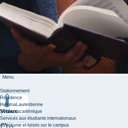
à nos
services
Notre
équipe
Menu
Stationnement
Résidence
Hub maLaurentienne
Vitaux
Soutien académique
Services aux étudiants internationaux
Athlétisme et loisirs sur le campus