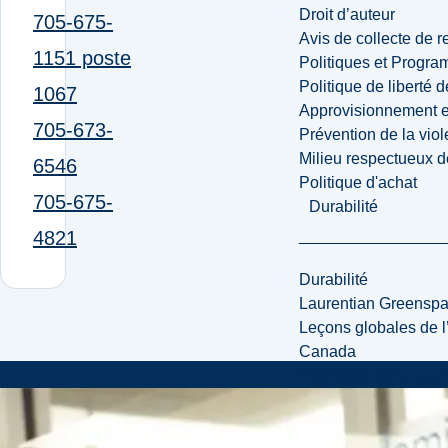
Droit d’auteur
705-675-
Avis de collecte de 
1151 poste
Politiques et Progr
Politique de liberté 
1067
Approvisionnement et
705-673-
Prévention de la viol
Milieu respectueux de
6546
Politique d'achat
705-675-
Durabilité
4821
Durabilité
Laurentian Greensp
Leçons globales de l’
Canada
Promesse de la Laure