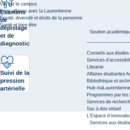
Vie sur le campus
Faire affaires avec la Laurentienne
Examens
Équité, diversité et droits de la personne
de
Santé et bien-être
dépistage
Soutien académiqu
et de
diagnostic
Conseils aux études
Services d'accessibil
Librairie
Suivi de la
Affaires étudiantes 
pression
Bibliothèque et arch
artérielle
Hub maLaurentienn
Programmes par les 
Services de recherc
Sac à dos virtuel
L’Espace d’innovatio
Services aux étudia