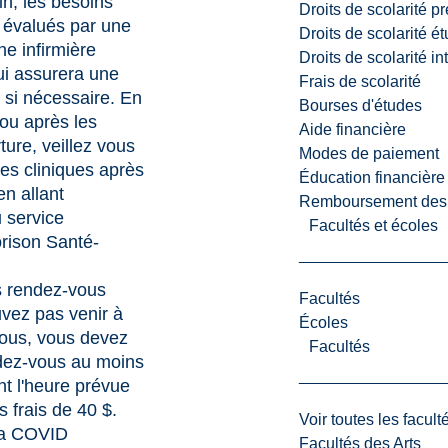
n, les besoins
Droits de scolarité p
 évalués par une
Droits de scolarité é
ne infirmière
Droits de scolarité i
ui assurera une
Frais de scolarité
é si nécessaire. En
Bourses d'études
ou après les
Aide financière
ture, veillez vous
Modes de paiement
es cliniques après
Éducation financière
en allant
Remboursement des fr
 service
Facultés et écoles
rison Santé-
s rendez-vous
Facultés
vez pas venir à
Écoles
vous, vous devez
Facultés
ndez-vous au moins
t l'heure prévue
es frais de 40 $.
Voir toutes les facult
 la COVID
Facultés des Arts