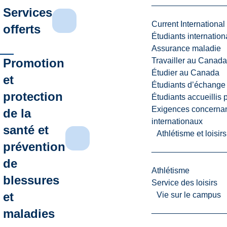
Services
Current International
offerts
Étudiants internatio
Assurance maladie
Promotion
Travailler au Canada
Étudier au Canada
et
Étudiants d’échange 
protection
Étudiants accueillis 
Exigences concernan
de la
internationaux
santé et
Athlétisme et loisir
prévention
de
Athlétisme
blessures
Service des loisirs
et
Vie sur le campus
maladies