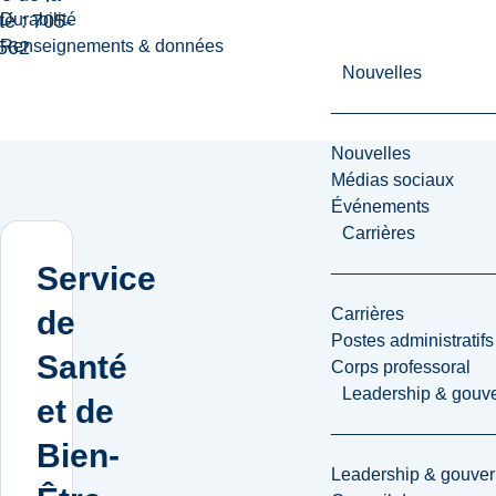
Durabilité
té : 705-
Renseignements & données
562
Nouvelles
Nouvelles
Médias sociaux
Événements
Carrières
Service
Carrières
de
Postes administratifs
Santé
Corps professoral
Leadership & gouv
et de
Bien-
Leadership & gouve