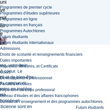
uni
Programmes de premier cycle
ve
Programmes d'études supérieures
rsit
Programmes en ligne
Programmes en français
air
Programmes Autochtones
e
Futurs étudiants
Futurs étudiants internationaux
Admissions
Droits de scolarité et renseignements financiers
Dates importantes
nne, votre bein-
Majeures, Mineures, et Certificats
 à coeur. Le
Cours
té et de bien-être
Développement professionnel
e du campus et
Facultés et écoles
esoins en matière
Répertoire du corps professoral
nté.
Bureau d'études et des affaires francophones
thorisée et
Bureau de l’enseignement et des programmes autochtones
acticienne sont en
Futurs étudiants