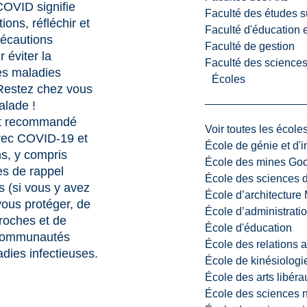
COVID signifie
Faculté des études s
ions, réfléchir et
Faculté d'éducation e
récautions
Faculté de gestion
 éviter la
Faculté des sciences,
es maladies
Écoles
 Restez chez vous
alade !
ent recommandé
Voir toutes les école
avec COVID-19 et
École de génie et d'
ns, y compris
École des mines G
es de rappel
École des sciences d
(si vous y avez
École d’architectur
 vous protéger, de
École d’administratio
roches et de
École d'éducation
 communautés
École des relations 
adies infectieuses.
École de kinésiologi
École des arts libéra
École des sciences n