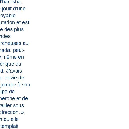
 Tharusha.
e jouit d’une
royable
utation et est
ne des plus
ndes
rcheuses au
ada, peut-
e même en
rique du
d. J’avais
c envie de
joindre à son
ipe de
herche et de
vailler sous
direction. »
n qu’elle
templait