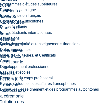
Programmes d'études supérieures
arusha
Programmes en ligne
ewardena a
Programmes en français
ndi au Sri
Programmes Autochtones
ka, entourée
Futurs étudiants
céans et de
Futurs étudiants internationaux
sieurs
Admissions
èces de
Droits de scolarité et renseignements financiers
tues marines
Dates importantes
 les habitent.
Majeures, Mineures, et Certificats
sons à 2024
Cours
lle est sur le
Développement professionnel
nt de
Facultés et écoles
verser la
Répertoire du corps professoral
ne, le 4 juin,
Bureau d'études et des affaires francophones
r recevoir
Bureau de l’enseignement et des programmes autochtones
 doctorat lors
la cérémonie
Collation des