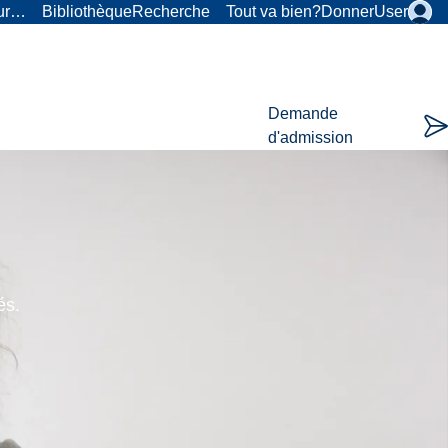
our…
Bibliothèque
Recherche
Tout va bien?
Donner
User
Demande
d'admission
és.