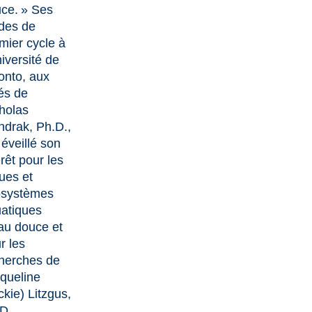
ce. » Ses
des de
mier cycle à
niversité de
onto, aux
és de
holas
drak, Ph.D.,
 éveillé son
érêt pour les
tues et
osystèmes
atiques
au douce et
r les
herches de
queline
ckie) Litzgus
,
D.