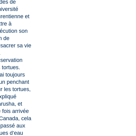
des de
niversité
rentienne et
tre à
xécution son
n de
sacrer sa vie
a
servation
 tortues.
’ai toujours
un penchant
r les tortues,
xpliqué
rusha, et
 fois arrivée
Canada, cela
 passé aux
tues d’eau