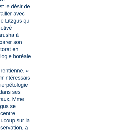
st le désir de
vailler avec
 Litzgus qui
otivé
rusha à
parer son
torat en
logie boréale
a
rentienne. «
m’intéressais
’herpétologie
 dans ses
vaux, Mme
zgus se
centre
ucoup sur la
servation, a