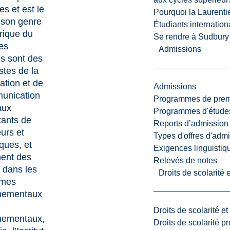
es et est le
Pourquoi la Laurent
 son genre
Étudiants internatio
rique du
Se rendre à Sudbury
es
Admissions
s sont des
stes de la
ation et de
Admissions
unication
Programmes de premi
aux
Programmes d'études
tants de
Reports d’admission
urs et
Types d'offres d'admi
iques, et
Exigences linguistiq
ent des
Relevés de notes
 dans les
Droits de scolarité
smes
nementaux
Droits de scolarité e
nementaux,
Droits de scolarité p