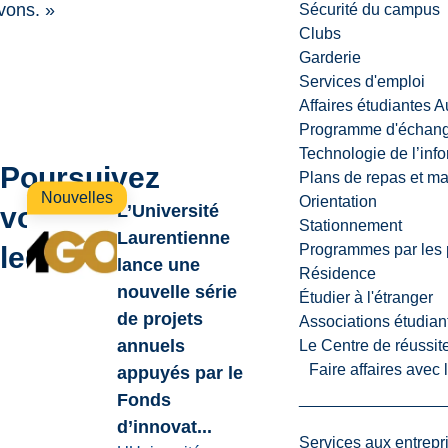
ivons. »
Sécurité du campus
Clubs
Garderie
Services d'emploi
Affaires étudiantes 
Programme d'échange
Technologie de l’inf
Poursuivez
Plans de repas et m
Nouvelles
Orientation
votre
L’Université
Stationnement
Laurentienne
lecture
Programmes par les 
lance une
Résidence
nouvelle série
Étudier à l'étranger
de projets
Associations étudian
annuels
Le Centre de réussite
Faire affaires avec
appuyés par le
Fonds
d’innovat...
Services aux entrepr