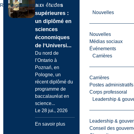
aux études
Renseignements & données
Nouvelles
supérieures :
un diplômé en
sciences
Nouvelles
économiques
Médias sociaux
de l’Universi...
Événements
Du nord de
Carrières
l’Ontario à
Poznań, en
Pologne, un
Carrières
récent diplômé du
Postes administratifs
programme de
Corps professoral
baccalauréat en
Leadership & gouv
science...
Le 28 jui., 2026
Leadership & gouve
En savoir plus
Conseil des gouvern