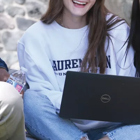
du campus en
cours à la
Laurentienne.
L’été est la haute
saison pour
l’Équipe de
planification et de
projets du Service
des installations ...
Le 30 jui., 2026
En savoir plus
Nouvelles
Les équipes de
robotique de
l’Université
Laurentienne