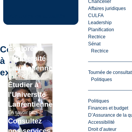
Chancelier
Affaires juridiques
CULFA
Voir toutes les actualités
Leadership
Planification
Rectrice
Sénat
Continuer
Explorez
Rectrice
l'Université
à
Laurentienne
explorer
Tournée de consultat
En savoir plus
Politiques
Étudier à
l'Université
Politiques
Laurentienne
Finances et budget
En savoir plus
D’Assurance de la qua
Consultez
Accessibilité
Droit d’auteur
nos services