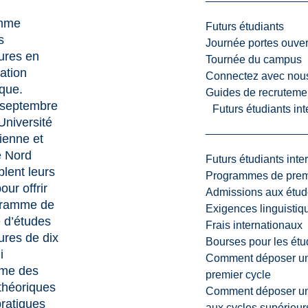
mme
Futurs étudiants
s
Journée portes ouver
ures en
Tournée du campus
ation
Connectez avec nou
fique.
Guides de recrutemen
 septembre
Futurs étudiants in
Université
ienne et
e Nord
Futurs étudiants inte
lent leurs
Programmes de premi
our offrir
Admissions aux étud
gramme de
Exigences linguistiq
 d’études
Frais internationaux
ures de dix
Bourses pour les étu
i
Comment déposer une
me des
premier cycle
théoriques
Comment déposer une
pratiques
aux cycles supérieur