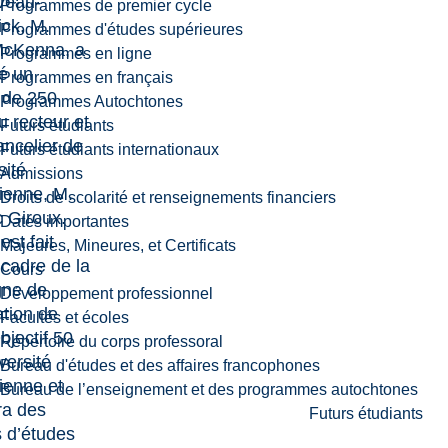
veau-
Programmes de premier cycle
ck, M.
Programmes d'études supérieures
McKenna, a
Programmes en ligne
é un
Programmes en français
 de 250
Programmes Autochtones
u recteur et
Futurs étudiants
ancelier de
Futurs étudiants internationaux
sité
Admissions
ienne, M.
Droits de scolarité et renseignements financiers
 Giroux.
Dates importantes
st fait
Majeures, Mineures, et Certificats
 cadre de la
Cours
ne de
Développement professionnel
ation de
Facultés et écoles
bjectif 50
Répertoire du corps professoral
versité
Bureau d'études et des affaires francophones
ienne et
Bureau de l’enseignement et des programmes autochtones
ra des
Futurs étudiants
 d’études