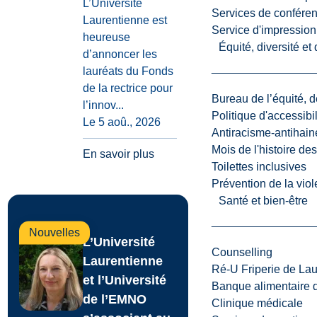
L’Université
Services de confére
Laurentienne est
Service d'impression
heureuse
Équité, diversité et
d’annoncer les
lauréats du Fonds
de la rectrice pour
Bureau de l’équité, d
l’innov...
Politique d'accessibil
Le 5 aoû., 2026
Antiracisme-antihain
Mois de l'histoire de
En savoir plus
Toilettes inclusives
Prévention de la viol
Santé et bien-être
Nouvelles
L’Université
Counselling
Laurentienne
Ré-U Friperie de La
et l’Université
Banque alimentaire 
de l’EMNO
Clinique médicale