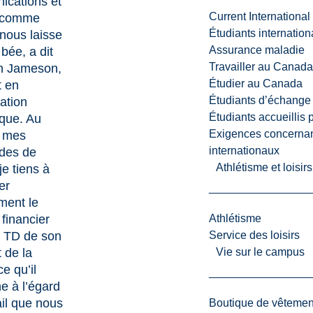
cations et
Current International
 comme
Étudiants internatio
 nous laisse
Assurance maladie
bée, a dit
Travailler au Canada
n Jameson,
Étudier au Canada
t en
Étudiants d’échange 
ation
Étudiants accueillis 
ique. Au
Exigences concernan
 mes
internationaux
des de
Athlétisme et loisir
je tiens à
er
ment le
financier
Athlétisme
 TD de son
Service des loisirs
 de la
Vie sur le campus
e qu’il
e à l’égard
ail que nous
Boutique de vêtemen