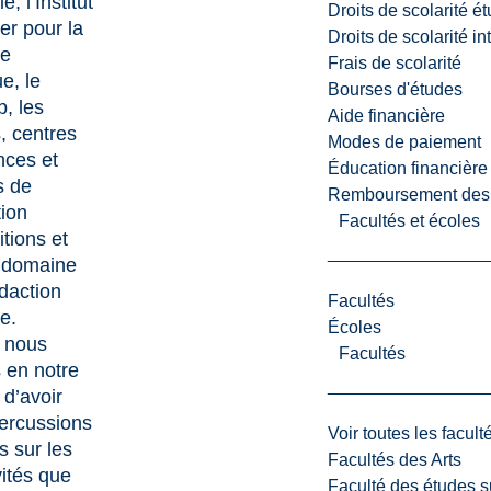
ie, l’Institut
Droits de scolarité é
er pour la
Droits de scolarité i
ue
Frais de scolarité
e, le
Bourses d'études
, les
Aide financière
 centres
Modes de paiement
nces et
Éducation financière
s de
Remboursement des fr
ion
Facultés et écoles
tions et
 domaine
édaction
Facultés
le.
Écoles
 nous
Facultés
 en notre
 d’avoir
ercussions
Voir toutes les facult
s sur les
Facultés des Arts
vités que
Faculté des études s