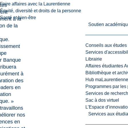
Faire affaires avec la Laurentienne
ités
Équité, diversité et droits de la personne
rent
Santé et bien-être
ement à la
Soutien académiqu
on de la
ique.
Conseils aux études
tissement
Services d'accessibil
upe
Librairie
er Banque
Affaires étudiantes 
ribuera
Bibliothèque et arch
surément à
Hub maLaurentienn
aration des
Programmes par les 
leaders en
Services de recherc
ation
Sac à dos virtuel
fique. »
L’Espace d’innovatio
travaillons
Services aux étudia
éliorer nos
ences en