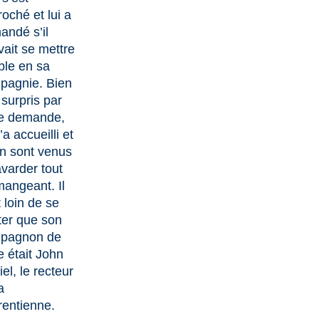
oché et lui a
andé s’il
ait se mettre
ble en sa
pagnie. Bien
surpris par
te demande,
l’a accueilli et
en sont venus
varder tout
mangeant. Il
t loin de se
ter que son
pagnon de
e était John
el, le recteur
a
rentienne.