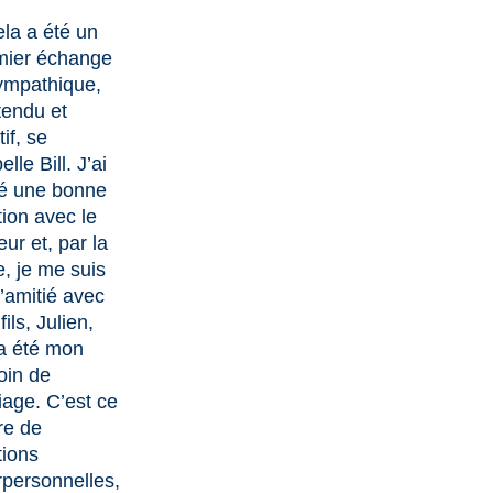
la a été un
mier échange
sympathique,
tendu et
tif, se
elle Bill. J’ai
é une bonne
tion avec le
eur et, par la
e, je me suis
d’amitié avec
fils, Julien,
 a été mon
oin de
iage. C’est ce
re de
tions
rpersonnelles,