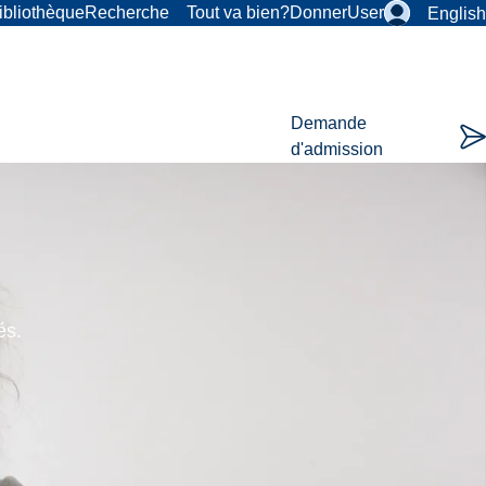
ibliothèque
Recherche
Tout va bien?
Donner
User
English
Demande
d'admission
és.