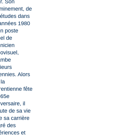
r. Son
minement, de
 études dans
 années 1980
on poste
el de
nicien
ovisuel,
ambe
ieurs
ennies. Alors
la
rentienne fête
 65e
versaire, il
ute de sa vie
e sa carrière
gré des
ériences et