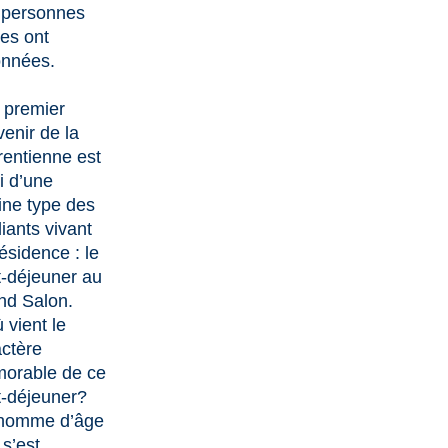
 personnes
les ont
onnées.
 premier
enir de la
rentienne est
i d’une
ine type des
iants vivant
ésidence : le
t-déjeuner au
nd Salon.
 vient le
actère
orable de ce
t-déjeuner?
homme d’âge
s’est