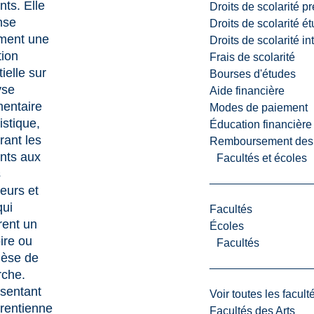
nts. Elle
Droits de scolarité p
nse
Droits de scolarité é
ment une
Droits de scolarité i
tion
Frais de scolarité
ielle sur
Bourses d'études
yse
Aide financière
entaire
Modes de paiement
tistique,
Éducation financière
rant les
Remboursement des fr
nts aux
Facultés et écoles
s
eurs et
qui
Facultés
rent un
Écoles
re ou
Facultés
hèse de
rche.
sentant
Voir toutes les facult
urentienne
Facultés des Arts