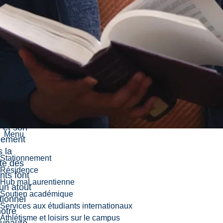
e
nt. »
pertise en
rche de
ney, a
 la
heuse
pale au
, Katie
ns,
 et son
Menu
gement
 la
Stationnement
te des
Résidence
nts font
Hub maLaurentienne
 un atout
Soutien académique
tionnel
Services aux étudiants internationaux
otre
Athlétisme et loisirs sur le campus