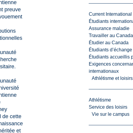
ntienne
nt preuve
Current International
vouement
Étudiants internatio
Assurance maladie
butions
Travailler au Canada
tionnelles
Étudier au Canada
Étudiants d’échange 
unauté
Étudiants accueillis 
cherche
Exigences concernan
sitaire.
internationaux
Athlétisme et loisir
unauté
niversité
ntienne
Athlétisme
e
Service des loisirs
ney
Vie sur le campus
 de cette
naissance
éritée et