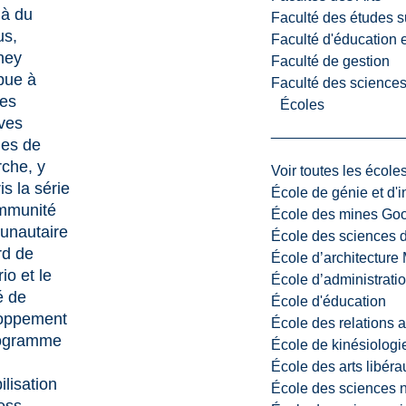
là du
Faculté des études s
s,
Faculté d'éducation e
ney
Faculté de gestion
bue à
Faculté des sciences,
ses
Écoles
ives
nes de
rche, y
Voir toutes les école
s la série
École de génie et d'
immunité
École des mines G
nautaire
École des sciences d
rd de
École d’architectur
rio et le
École d’administratio
é de
École d'éducation
oppement
École des relations 
ogramme
École de kinésiologi
École des arts libéra
ilisation
École des sciences n