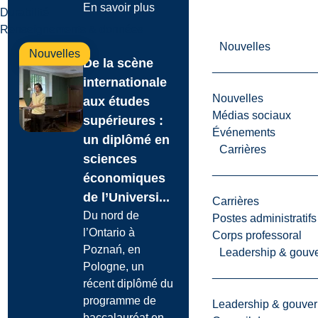
En savoir plus
Durabilité
Renseignements & données
Nouvelles
Nouvelles
De la scène
internationale
Nouvelles
aux études
Médias sociaux
supérieures :
Événements
un diplômé en
Carrières
sciences
économiques
de l’Universi...
Carrières
Du nord de
Postes administratifs
l’Ontario à
Corps professoral
Poznań, en
Leadership & gouv
Pologne, un
récent diplômé du
programme de
Leadership & gouve
baccalauréat en