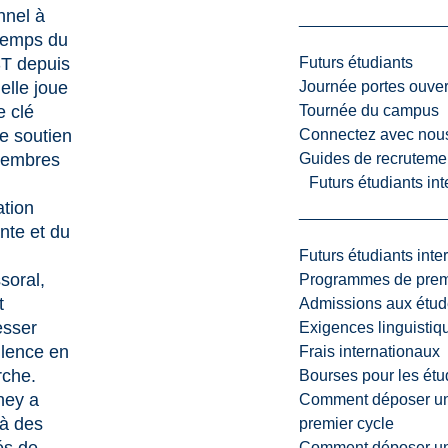
nnel à
 temps du
Futurs étudiants
T depuis
Journée portes ouver
elle joue
Tournée du campus
e clé
Connectez avec nou
e soutien
Guides de recrutemen
membres
Futurs étudiants in
ation
nte et du
Futurs étudiants inte
soral,
Programmes de premi
t
Admissions aux étud
esser
Exigences linguistiq
llence en
Frais internationaux
rche.
Bourses pour les étu
ney a
Comment déposer une
 à des
premier cycle
Comment déposer une