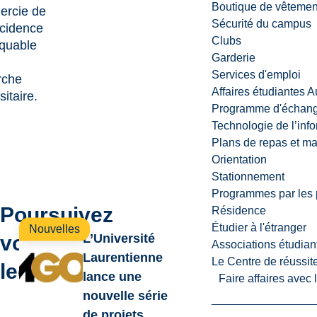
Boutique de vêtemen
ercie de
Sécurité du campus
ncidence
Clubs
quable
Garderie
Services d'emploi
rche
Affaires étudiantes 
sitaire.
Programme d'échange
Technologie de l’inf
Plans de repas et m
Orientation
Stationnement
Programmes par les 
Poursuivez
Résidence
Étudier à l'étranger
Nouvelles
votre
L’Université
Associations étudian
Laurentienne
Le Centre de réussite
lecture
lance une
Faire affaires avec
nouvelle série
de projets