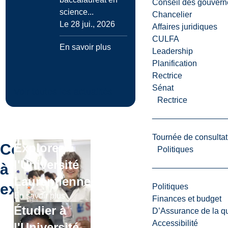
Conseil des gouvern
science...
Chancelier
Le 28 jui., 2026
Affaires juridiques
CULFA
En savoir plus
Leadership
Planification
Rectrice
Sénat
Voir toutes les actualités
Rectrice
Tournée de consultat
Continuer
Explorez
Politiques
l'Université
à
Laurentienne
explorer
Politiques
En savoir plus
Finances et budget
Étudier à
D’Assurance de la qua
Accessibilité
l'Université