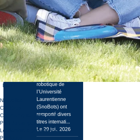
Nouvelles
Les équipes de
robotique de
l’Université
Laurentienne
remportent
divers prix lors
de la FIRA
RoboWor...
Les Équipes de
robotique de
Menu
l’Université
Laurentienne
Nouvelles
(SnoBots) ont
Carrières
remporté divers
Communiquez avec nous
titres internati...
Plan du campus
Le 29 jui., 2026
Leadership & gouvernance
Politiques