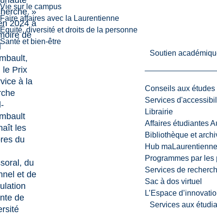
unauté
Vie sur le campus
cherche. »
Faire affaires avec la Laurentienne
en 2024 à
Équité, diversité et droits de la personne
moire de
Santé et bien-être
l
Soutien académiqu
mbault,
 le Prix
vice à la
Conseils aux études
rche
Services d'accessibil
-
Librairie
mbault
Affaires étudiantes 
aît les
Bibliothèque et arch
res du
Hub maLaurentienn
Programmes par les 
soral, du
Services de recherc
nnel et de
Sac à dos virtuel
ulation
L’Espace d’innovatio
ante de
Services aux étudia
ersité