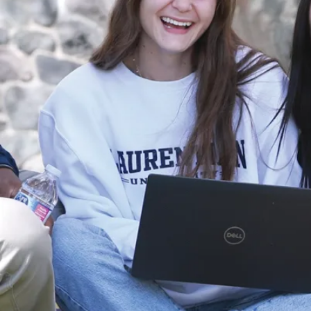
Nouvelles
Projets
d’infrastructure
du campus en
cours à la
Laurentienne.
L’été est la haute
saison pour
l’Équipe de
planification et de
projets du Service
des installations ...
Le 30 jui., 2026
En savoir plus