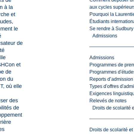
és de
n à la
aux cycles supérieur
rche et
Pourquoi la Laurent
tudes,
Étudiants internatio
ment le
Se rendre à Sudbury
é
Admissions
isateur de
ité
lle
Admissions
HCon et
Programmes de premi
pe de
Programmes d'études
ion du
Reports d’admission
, où elle
Types d'offres d'admi
Exigences linguistiq
iser des
Relevés de notes
ilités de
Droits de scolarité
oppement
rière
es
Droits de scolarité e