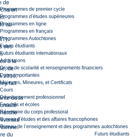
e de
Programmes de premier cycle
rche en
Programmes d'études supérieures
et
Programmes en ligne
té au
Programmes en français
Programmes Autochtones
T).
Futurs étudiants
s ses
Futurs étudiants internationaux
s
Admissions
es à la
Droits de scolarité et renseignements financiers
se, de
Dates importantes
à 2016,
Majeures, Mineures, et Certificats
ey fait
Cours
Développement professionnel
ante de la
Facultés et écoles
unauté
Répertoire du corps professoral
cherche
Bureau d'études et des affaires francophones
niversité
Bureau de l’enseignement et des programmes autochtones
ntienne.
Futurs étudiants
re du