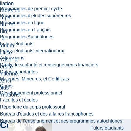
llation
Programmes de premier cycle
rades du
Programmes d'études supérieures
emps
Programmes en ligne
du 1er
Programmes en français
uin,
Programmes Autochtones
 à
Futurs étudiants
itorium
Futurs étudiants internationaux
difice
Admissions
Fraser à
Droits de scolarité et renseignements financiers
ersité
Dates importantes
ntienne.
Majeures, Mineures, et Certificats
ez ici
Cours
plus
Développement professionnel
ormations.
Facultés et écoles
Répertoire du corps professoral
Bureau d'études et des affaires francophones
Bureau de l’enseignement et des programmes autochtones
Continuer
Explorez
Futurs étudiants