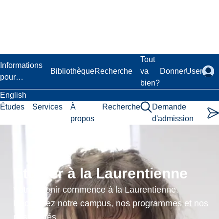
Passer
au
contenu
principal
Laurentian University
Tout
Informations
Bibliothèque
Recherche
va
Donner
User
pour…
bien?
English
Études
Services
À
Recherche
Demande
propos
d'admission
Événements
Étudier à la Laurentienne
Votre avenir commence à la Laurentienne.
Collation
Découvrez notre campus, nos programmes et nos
possibilités.