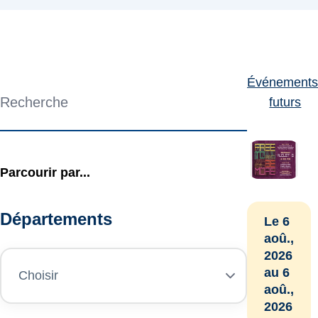
Événements
Search
futurs
Parcourir par...
Départements
Le 6
aoû.,
2026
au 6
aoû.,
2026