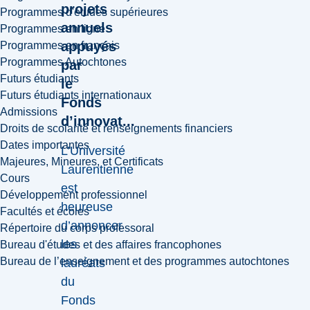
projets
Programmes d'études supérieures
annuels
Programmes en ligne
appuyés
Programmes en français
Programmes Autochtones
par
Futurs étudiants
le
Futurs étudiants internationaux
Fonds
Admissions
d’innovat...
Droits de scolarité et renseignements financiers
Dates importantes
L’Université
Majeures, Mineures, et Certificats
Laurentienne
Cours
est
Développement professionnel
heureuse
Facultés et écoles
d’annoncer
Répertoire du corps professoral
les
Bureau d'études et des affaires francophones
Bureau de l’enseignement et des programmes autochtones
lauréats
du
Fonds