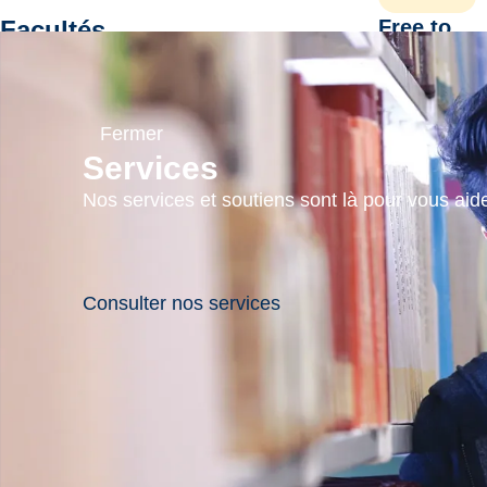
Facultés
Free to
Be
More:
Faculté d'éducation et de la santé
Creative
Faculté de gestion
Fermer
Activism
Faculté des arts
Services
in the
Faculté des sciences, de génie et
Nos services et soutiens sont là pour vous aider
Era of
d’architecture
Black
Lives
Programmes
Matter
Consulter nos services
Rejoignez-
nous
pour le
lancement
à
Écoles
Sudbury