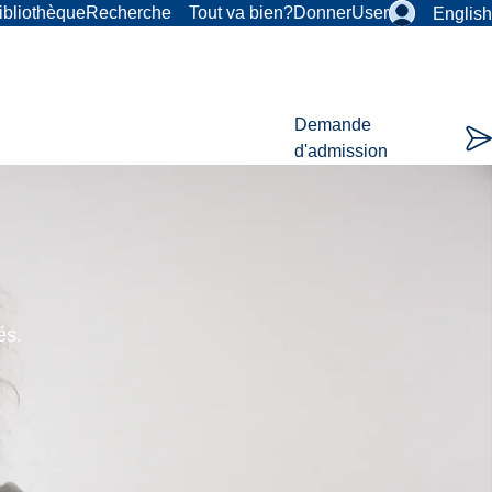
ibliothèque
Recherche
Tout va bien?
Donner
User
English
Demande
d'admission
és.