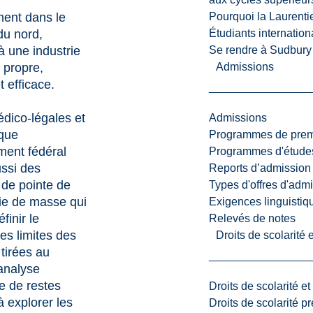
Pourquoi la Laurent
ment dans le
Étudiants internatio
 du nord,
Se rendre à Sudbury
à une industrie
Admissions
 propre,
t efficace.
dico-légales et
Admissions
que
Programmes de premi
ment fédéral
Programmes d'études
ussi des
Reports d’admission
s de pointe de
Types d'offres d'admi
ie de masse qui
Exigences linguistiq
finir le
Relevés de notes
les limites des
Droits de scolarité
tirées au
analyse
e de restes
Droits de scolarité e
 explorer les
Droits de scolarité p