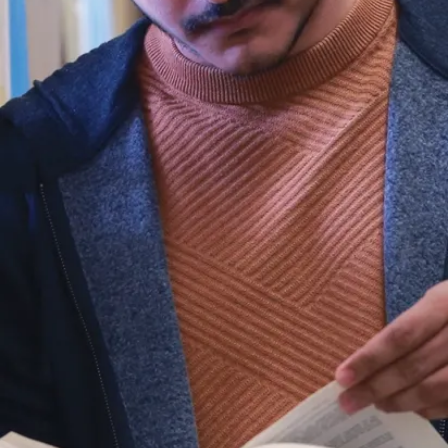
Poursuivez
Nouvelles
votre
L’Université
Laurentienne
lecture
lance une
nouvelle série
de projets
annuels
appuyés par le
Fonds
d’innovat...