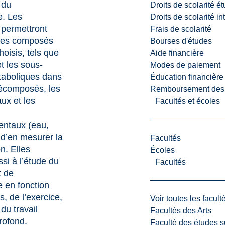
 du
Droits de scolarité é
. Les
Droits de scolarité i
s permettront
Frais de scolarité
r des composés
Bourses d'études
hoisis
, tels que
Aide financière
et les sous-
Modes de paiement
taboliques dans
Éducation financière
décomposés, les
Remboursement des fr
ux et les
Facultés et écoles
ntaux (eau,
t d’en mesurer la
Facultés
n. Elles
Écoles
ssi à l’étude du
Facultés
 de
 en fonction
, de l’exercice,
Voir toutes les facult
du travail
Facultés des Arts
rofond.
Faculté des études s