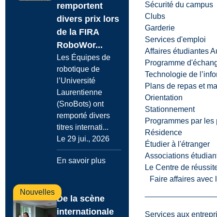
Sécurité du campus
remportent
Clubs
divers prix lors
Garderie
de la FIRA
Services d'emploi
RoboWor...
Affaires étudiantes 
Les Équipes de
Programme d'échange
robotique de
Technologie de l’inf
l’Université
Plans de repas et m
Laurentienne
Orientation
(SnoBots) ont
Stationnement
remporté divers
Programmes par les 
titres internati...
Résidence
Le 29 jui., 2026
Étudier à l'étranger
Associations étudian
En savoir plus
Le Centre de réussite
Faire affaires avec
Nouvelles
De la scène
internationale
Services aux entrepr