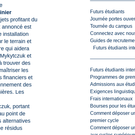
e
Futurs étudiants
nier
Journée portes ouver
jets profitant du
Tournée du campus
 annoncé est
Connectez avec nou
 installation
Guides de recrutemen
 le terrain et
Futurs étudiants in
re qui aidera
Mykytczuk
et
à trouver des
Futurs étudiants inte
aîtriser les
Programmes de premi
 financiers et
Admissions aux étud
ronnement des
Exigences linguistiq
nières. Les
Frais internationaux
Bourses pour les étu
zuk, portant
Comment déposer une
au point de
premier cycle
 alternatives
Comment déposer une
de résidus
aux cycles supérieur