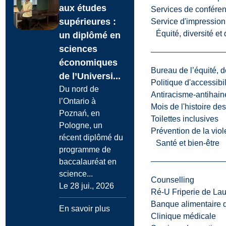
aux études
Services de confére
supérieures :
Service d'impression
Équité, diversité et
un diplômé en
sciences
économiques
Bureau de l’équité, d
de l’Universi...
Politique d'accessibil
Du nord de
Antiracisme-antihain
l’Ontario à
Mois de l'histoire de
Poznań, en
Toilettes inclusives
Pologne, un
Prévention de la viol
récent diplômé du
Santé et bien-être
programme de
baccalauréat en
science...
Counselling
Le 28 jui., 2026
Ré-U Friperie de La
Banque alimentaire 
En savoir plus
Clinique médicale