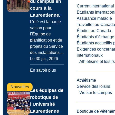
du campus en
Current International
cours à la
Étudiants internatio
Laurentienne.
Assurance maladie
L’été est la haute
Travailler au Canada
saison pour
Étudier au Canada
l’Équipe de
Étudiants d’échange 
planification et de
Étudiants accueillis 
projets du Service
Exigences concernan
des installations ...
internationaux
Le 30 jui., 2026
Athlétisme et loisir
En savoir plus
Athlétisme
Service des loisirs
Nouvelles
Les équipes de
Vie sur le campus
robotique de
l’Université
Laurentienne
Boutique de vêtemen