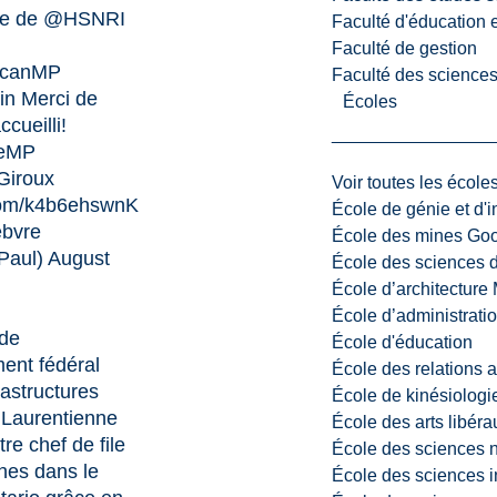
ée de
@HSNRI
Faculté d'éducation e
Faculté de gestion
ncanMP
Faculté des sciences,
in
Merci de
Écoles
cueilli!
eMP
iroux
Voir toutes les école
.com/k4b6ehswnK
École de génie et d'
ebvre
École des mines G
Paul)
August
École des sciences d
École d’architectur
École d’administratio
de
École d'éducation
ment fédéral
École des relations 
rastructures
École de kinésiologi
é Laurentienne
École des arts libéra
tre chef de file
École des sciences n
hes dans le
École des sciences i