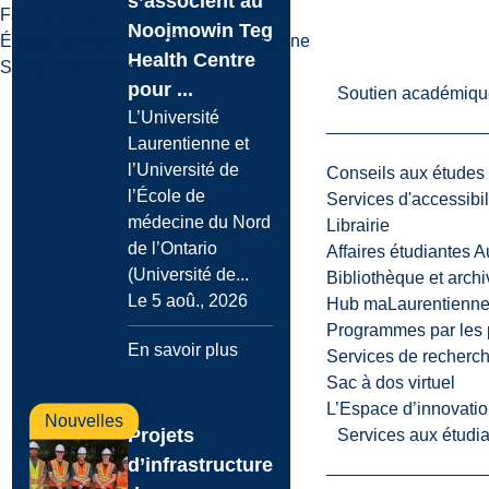
s’associent au
Faire affaires avec la Laurentienne
Noojmowin Teg
Équité, diversité et droits de la personne
Health Centre
Santé et bien-être
pour ...
Soutien académiqu
L’Université
Laurentienne et
l’Université de
Conseils aux études
l’École de
Services d'accessibil
médecine du Nord
Librairie
de l’Ontario
Affaires étudiantes 
(Université de...
Bibliothèque et arch
Le 5 aoû., 2026
Hub maLaurentienn
Programmes par les 
En savoir plus
Services de recherc
Sac à dos virtuel
L’Espace d’innovatio
Nouvelles
Projets
Services aux étudia
d’infrastructure