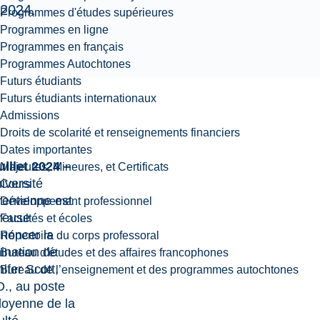
2024.
Programmes d'études supérieures
Programmes en ligne
Programmes en français
Programmes Autochtones
Futurs étudiants
Futurs étudiants internationaux
Admissions
Droits de scolarité et renseignements financiers
Dates importantes
uillet 2024 –
Majeures, Mineures, et Certificats
iversité
Cours
rentienne est
Développement professionnel
reuse
Facultés et écoles
noncer la
Répertoire du corps professoral
ination de
Bureau d'études et des affaires francophones
ifer Scott,
Bureau de l’enseignement et des programmes autochtones
., au poste
doyenne de la