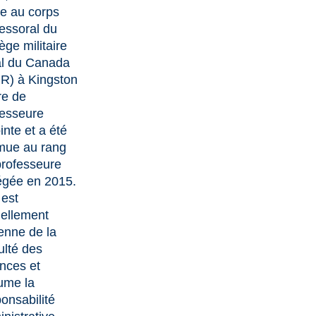
te au corps
essoral du
ège militaire
al du Canada
R) à Kingston
tre de
fesseure
inte et a été
mue au rang
professeure
égée en 2015.
 est
uellement
enne de la
ulté des
nces et
ume la
onsabilité