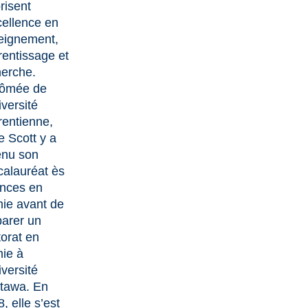
risent
cellence en
eignement,
entissage et
herche.
lômée de
iversité
rentienne,
 Scott y a
enu son
calauréat ès
ences en
mie avant de
parer un
orat en
mie à
iversité
ttawa. En
, elle s’est