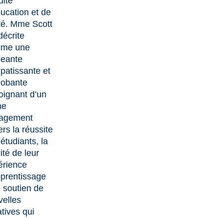
ulté
ucation et de
té. Mme Scott
décrite
me une
geante
patissante et
lobante
oignant d’un
me
agement
rs la réussite
étudiants, la
ité de leur
érience
pprentissage
e soutien de
velles
iatives qui