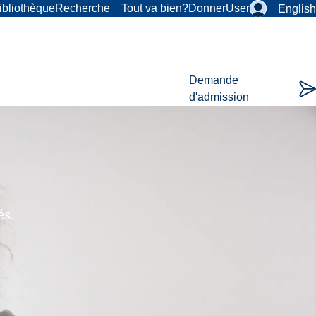
ibliothèque
Recherche
Tout va bien?
Donner
User
English
Demande
d'admission
és.