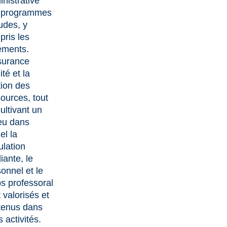
nistrative
 programmes
udes, y
ris les
éments.
surance
ité et la
tion des
ources, tout
ultivant un
eu dans
el la
lation
iante, le
onnel et le
s professoral
 valorisés et
tenus dans
s activités.