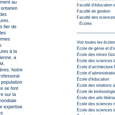
ement au
Faculté d'éducation e
 ontarien
Faculté de gestion
des
Faculté des sciences,
ures.
Écoles
s fier de
 les
mmes
Voir toutes les école
s
École de génie et d'
ures à la
École des mines G
ienne, a
École des sciences d
 M.
École d’architectur
ères. Notre
École d’administratio
rofessoral
École d'éducation
e population
École des relations 
te se font
École de kinésiologi
e sur la
École des arts libéra
mondiale
École des sciences n
ur expertise
École des sciences i
es