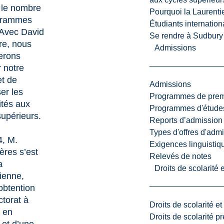
le nombre
Pourquoi la Laurent
grammes
Étudiants internatio
. Avec David
Se rendre à Sudbury
rre, nous
Admissions
erons
r notre
et de
Admissions
er les
Programmes de premi
ités aux
Programmes d'études
supérieurs.
Reports d’admission
Types d'offres d'admi
, M.
Exigences linguistiq
ères s’est
Relevés de notes
a
Droits de scolarité
ienne,
obtention
ctorat à
Droits de scolarité e
 en
Droits de scolarité p