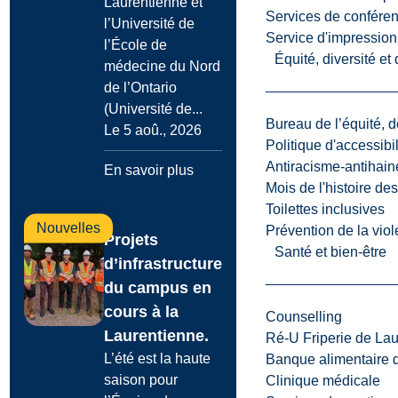
Laurentienne et
Services de confére
l’Université de
Service d'impression
l’École de
Équité, diversité et
médecine du Nord
de l’Ontario
(Université de...
Bureau de l’équité, d
Le 5 aoû., 2026
Politique d'accessibil
Antiracisme-antihain
En savoir plus
Mois de l'histoire de
Toilettes inclusives
Nouvelles
Prévention de la viol
Projets
Santé et bien-être
d’infrastructure
du campus en
cours à la
Counselling
Laurentienne.
Ré-U Friperie de La
L’été est la haute
Banque alimentaire 
saison pour
Clinique médicale