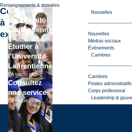
Renseignements & données
Continuer
Explorez
Nouvelles
l'Université
à
Laurentienne
explorer
Nouvelles
En savoir plus
Médias sociaux
Étudier à
Événements
l'Université
Carrières
Laurentienne
En savoir plus
Carrières
Consultez
Postes administratifs
Corps professoral
nos services
Leadership & gouv
En savoir plus
Leadership & gouve
Conseil des gouvern