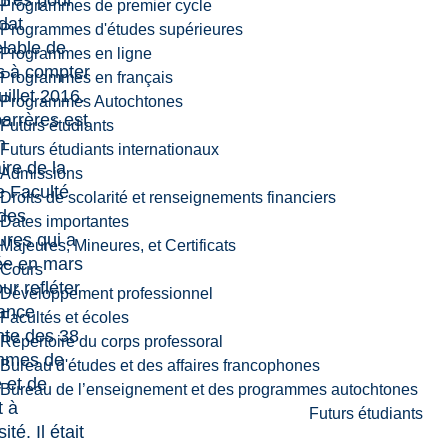
ures pour
Programmes de premier cycle
dat
Programmes d'études supérieures
lable de
Programmes en ligne
s à compter
Programmes en français
uillet 2016.
Programmes Autochtones
arrères est
Futurs étudiants
n
Futurs étudiants internationaux
ire de la
Admissions
e Faculté
Droits de scolarité et renseignements financiers
des
Dates importantes
ures qui a
Majeures, Mineures, et Certificats
ée en mars
Cours
ur refléter
Développement professionnel
tance
Facultés et écoles
nte des 38
Répertoire du corps professoral
mmes de
Bureau d'études et des affaires francophones
 et de
Bureau de l’enseignement et des programmes autochtones
t à
Futurs étudiants
ité. Il était