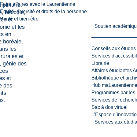
Faire affaires avec la Laurentienne
ciplinaire,
Équité, diversité et droits de la personne
, biologie,
Santé et bien-être
és et
Soutien académiqu
onie et les
ts en
e boréale,
ans les
Conseils aux études
rurales et
Services d'accessibil
, génie des
Librairie
ces
Affaires étudiantes 
es et
Bibliothèque et arch
e des
Hub maLaurentienn
nts
Programmes par les 
ux.
Services de recherc
Sac à dos virtuel
L’Espace d’innovatio
Services aux étudia