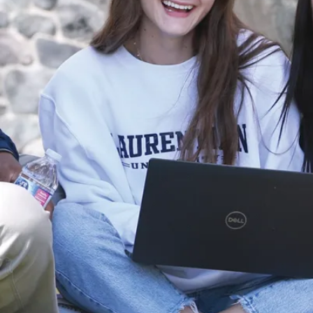
robotique de
l’Université
Laurentienne
(SnoBots) ont
remporté divers
titres internati...
Le 29 jui., 2026
En savoir plus
Nouvelles
De la scène
internationale
aux études
supérieures :
un diplômé en
sciences
économiques