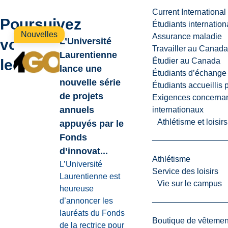
Current International
Poursuivez
Étudiants internatio
Nouvelles
Assurance maladie
votre
L’Université
Travailler au Canada
Laurentienne
lecture
Étudier au Canada
lance une
Étudiants d’échange 
nouvelle série
Étudiants accueillis 
de projets
Exigences concernan
annuels
internationaux
Athlétisme et loisir
appuyés par le
Fonds
d’innovat...
Athlétisme
L’Université
Service des loisirs
Laurentienne est
Vie sur le campus
heureuse
d’annoncer les
lauréats du Fonds
Boutique de vêtemen
de la rectrice pour