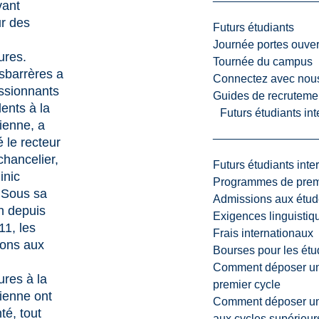
vant
ur des
Futurs étudiants
Journée portes ouver
ures.
Tournée du campus
sbarrères a
Connectez avec nou
ssionnants
Guides de recrutemen
ents à la
Futurs étudiants in
ienne, a
 le recteur
chancelier,
Futurs étudiants inte
inic
Programmes de premi
 Sous sa
Admissions aux étud
on depuis
Exigences linguistiq
11, les
Frais internationaux
ions aux
Bourses pour les étu
Comment déposer une
ures à la
premier cycle
ienne ont
Comment déposer une
é, tout
aux cycles supérieur