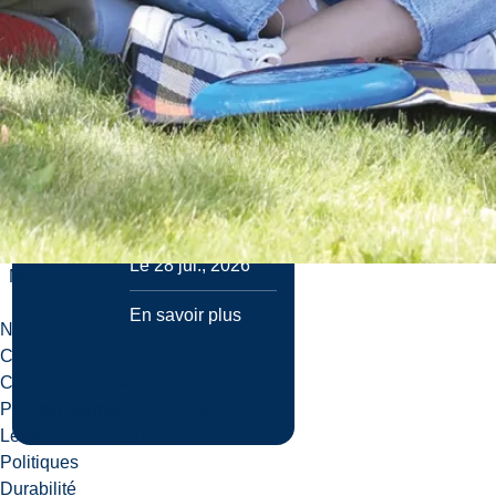
de l’Universi...
Du nord de
l’Ontario à
Poznań, en
Pologne, un
récent diplômé du
programme de
baccalauréat en
science...
Le 28 jui., 2026
Menu
En savoir plus
Nouvelles
Carrières
Communiquez avec nous
Plan du campus
Voir toutes les actualités
Leadership & gouvernance
Politiques
Durabilité