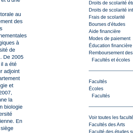
 et d’une
Droits de scolarité é
Droits de scolarité i
torale au
Frais de scolarité
ement des
Bourses d'études
s
Aide financière
nnementales
Modes de paiement
ogiques à
Éducation financière
sité de
Remboursement des fr
i. De 2005
Facultés et écoles
il a été
r adjoint
artement
Facultés
gie et
Écoles
2007,
Facultés
ne la
n biologie
ersité
Voir toutes les facult
ienne. En
Facultés des Arts
l siège
Faculté des études s