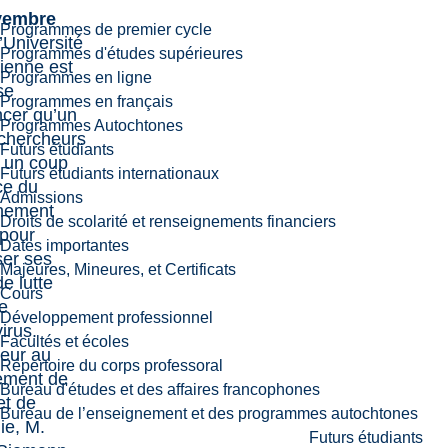
vembre
Programmes de premier cycle
’Université
Programmes d'études supérieures
ienne est
Programmes en ligne
se
Programmes en français
cer qu’un
Programmes Autochtones
chercheurs
Futurs étudiants
 un coup
Futurs étudiants internationaux
ce du
Admissions
nement
Droits de scolarité et renseignements financiers
 pour
Dates importantes
er ses
Majeures, Mineures, et Certificats
de lutte
Cours
le
Développement professionnel
irus.
Facultés et écoles
eur au
Répertoire du corps professoral
ement de
Bureau d'études et des affaires francophones
et de
Bureau de l’enseignement et des programmes autochtones
ie,
M.
Futurs étudiants