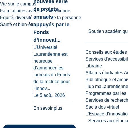
nouvelle série
Vie sur le campus
de projets
Faire affaires avec la Laurentienne
annuels
Équité, diversité et droits de la personne
appuyés par le
Santé et bien-être
Soutien académiqu
Fonds
d’innovat...
L’Université
Conseils aux études
Laurentienne est
Services d'accessibil
heureuse
Librairie
d’annoncer les
Affaires étudiantes 
lauréats du Fonds
Bibliothèque et arch
de la rectrice pour
Hub maLaurentienn
l’innov...
Programmes par les 
Le 5 aoû., 2026
Services de recherc
Sac à dos virtuel
En savoir plus
L’Espace d’innovatio
Services aux étudia