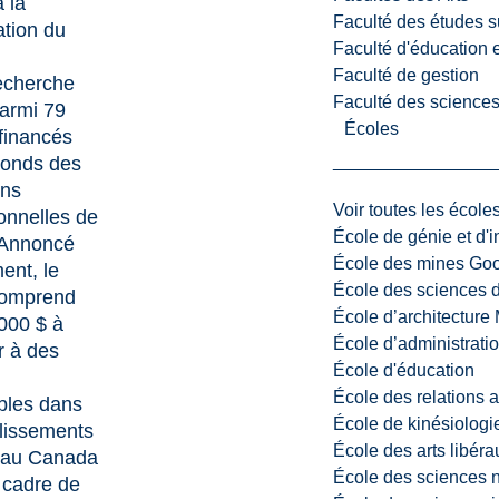
a la
Faculté des études s
tion du
Faculté d'éducation e
Faculté de gestion
echerche
Faculté des sciences,
parmi 79
Écoles
 financés
onds des
ons
Voir toutes les école
onnelles
de
École de génie et d'
Annoncé
École des mines G
ent
, le
École des sciences d
comprend
École d’architectur
000 $ à
École d’administratio
r à des
École d'éducation
École des relations 
bles dans
École de kinésiologi
lissements
École des arts libéra
t au Canada
École des sciences n
 cadre de