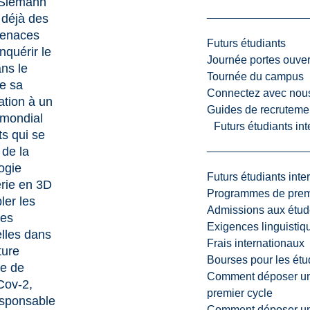
 Siemann
 déjà des
 tenaces
Futurs étudiants
nquérir le
Journée portes ouver
ans le
Tournée du campus
de
sa
Connectez avec nou
ation à un
Guides de recrutemen
 mondial
Futurs étudiants in
ts qui se
 de la
ogie
Futurs étudiants inte
rie en 3D
Programmes de premi
ler les
Admissions aux étud
ses
Exigences linguistiq
lles dans
Frais internationaux
ture
Bourses pour les étu
re de
Comment déposer une
ov-2,
premier cycle
esponsable
Comment déposer une