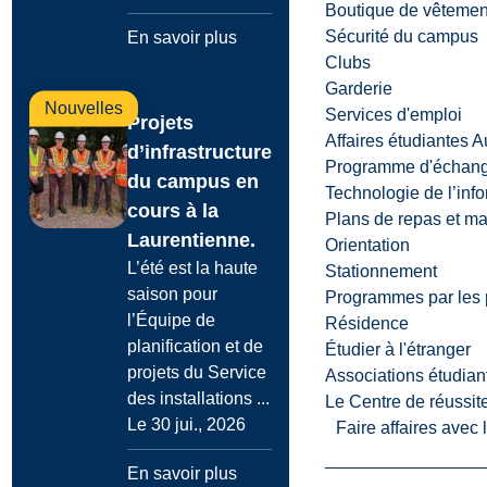
Boutique de vêtemen
Sécurité du campus
En savoir plus
Clubs
Garderie
Nouvelles
Services d'emploi
Projets
Affaires étudiantes 
d’infrastructure
Programme d'échange
du campus en
Technologie de l’inf
cours à la
Plans de repas et m
Laurentienne.
Orientation
L’été est la haute
Stationnement
saison pour
Programmes par les 
l’Équipe de
Résidence
planification et de
Étudier à l'étranger
projets du Service
Associations étudian
des installations ...
Le Centre de réussite
Le 30 jui., 2026
Faire affaires avec
En savoir plus