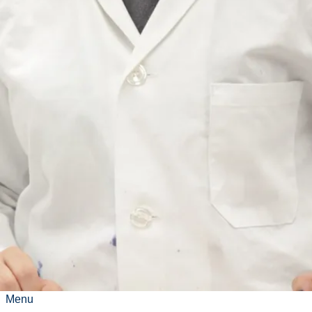
le
coronavirus
Professeur au
Département de chimie et
de biochimie, M. Stefan
Siemann, Ph.D., reçoit
200 000 $ de la FCI pour
se procurer des appareils
clés
Menu