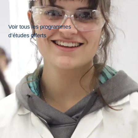
chercheur de
la
Voir tous les programmes
d’études offerts
Laurentienne
reçoit une
subvention
fédérale
pour
intensifier la
lutte contre