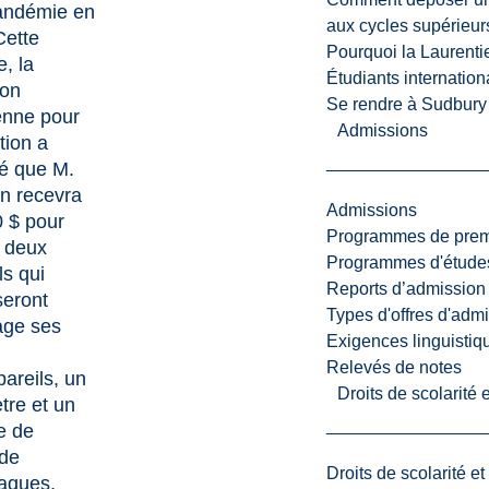
pandémie en
aux cycles supérieur
Cette
Pourquoi la Laurent
, la
Étudiants internatio
ion
Se rendre à Sudbury
enne pour
Admissions
tion
a
é que M.
n recevra
Admissions
 $ pour
Programmes de premi
 deux
Programmes d'études
ls qui
Reports d’admission
seront
Types d'offres d'admi
age ses
Exigences linguistiq
Relevés de notes
areils, un
Droits de scolarité
ètre et un
e de
 de
Droits de scolarité e
aques,