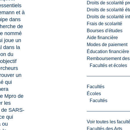
Droits de scolarité p
essentiels
Droits de scolarité é
emann et à
Droits de scolarité i
uipe dans
Frais de scolarité
cherche de
Bourses d'études
me nommé
Aide financière
i joue un
Modes de paiement
al dans la
Éducation financière
tion du
Remboursement des fr
’objectif
Facultés et écoles
ercheurs
trouver un
é qui
Facultés
era
Écoles
me Mpro de
Facultés
r les
s de SARS-
ce qui
Voir toutes les facult
a ou
Facultés des Arts