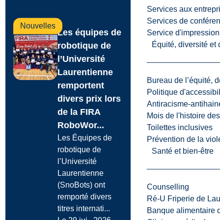
Services aux entrepr
Services de confére
Nouvelles
Les équipes de
Service d'impression
Équité, diversité et
robotique de
l’Université
Laurentienne
Bureau de l’équité, d
remportent
Politique d'accessibil
divers prix lors
Antiracisme-antihain
de la FIRA
Mois de l'histoire de
RoboWor...
Toilettes inclusives
Les Équipes de
Prévention de la viol
robotique de
Santé et bien-être
l’Université
Laurentienne
(SnoBots) ont
Counselling
remporté divers
Ré-U Friperie de La
titres internati...
Banque alimentaire 