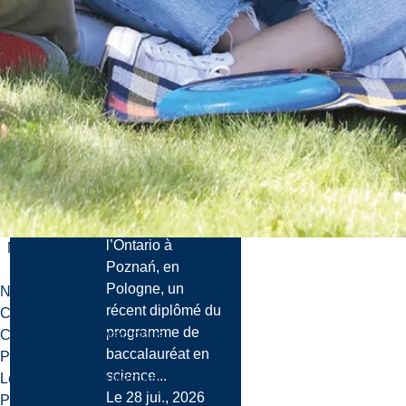
Nouvelles
De la scène
internationale
aux études
supérieures :
un diplômé en
sciences
économiques
de l’Universi...
Du nord de
l’Ontario à
Menu
Poznań, en
Pologne, un
Nouvelles
récent diplômé du
Carrières
programme de
Communiquez avec nous
baccalauréat en
Plan du campus
science...
Leadership & gouvernance
Le 28 jui., 2026
Politiques