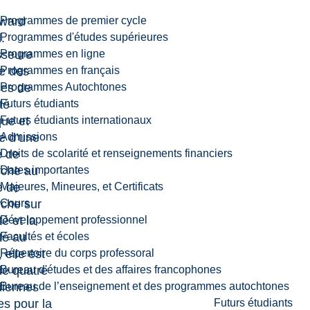
Programmes de premier cycle
ward
Programmes d'études supérieures
d
.
Programmes en ligne
sseure
Programmes en français
re des
Programmes Autochtones
ces de
Futurs étudiants
ité
Futurs étudiants internationaux
que et
Admissions
ire d’une
Droits de scolarité et renseignements financiers
e de
Dates importantes
rche au
Majeures, Mineures, et Certificats
e de
Cours
rche sur
Développement professionnel
té et la
Facultés et écoles
té au
Répertoire du corps professoral
, elle est
Bureau d'études et des affaires francophones
de quatre
Bureau de l’enseignement et des programmes autochtones
iennes
Futurs étudiants
es pour la