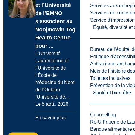
et l’Université
Services aux entrepr
de l’EMNO
Services de confére
Service d'impression
s’associent au
Équité, diversité et
Noojmowin Teg
Health Centre
pour ...
Bureau de l’équité, d
L’Université
Politique d'accessibil
Laurentienne et
Antiracisme-antihain
l’Université de
Mois de l'histoire de
l’École de
Toilettes inclusives
médecine du Nord
Prévention de la viol
de l’Ontario
Santé et bien-être
(Université de...
Le 5 aoû., 2026
Counselling
En savoir plus
Ré-U Friperie de La
Banque alimentaire 