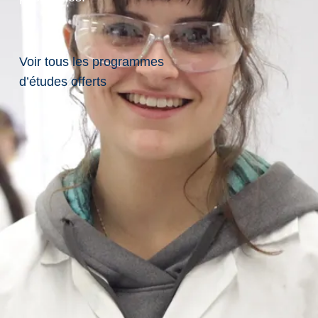
professeure
de la
Voir tous les programmes
d’études offerts
Laurentienne
participera à
une aventure
dans
l’Antarctique
Mme Tammy Eger se
joindra à une centaine de