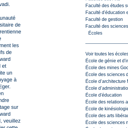
vadi.
Faculté des études s
Faculté d'éducation e
unauté
Faculté de gestion
sitaire de
Faculté des sciences,
rentienne
Écoles
e
ment les
ifs de
Voir toutes les école
ward
École de génie et d'
 et
École des mines G
ite un
École des sciences d
oyage à
École d’architectur
ger.
École d’administratio
en
École d'éducation
ndre
École des relations 
tage sur
École de kinésiologi
ward
École des arts libéra
d,
veuillez
École des sciences n
er cette