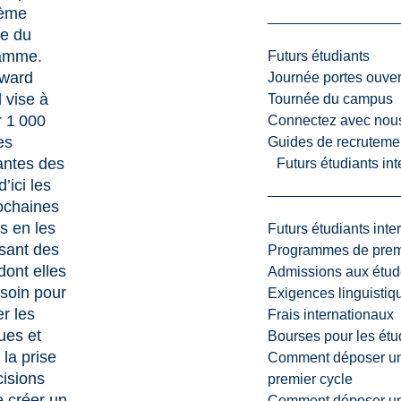
ième
te du
amme.
Futurs étudiants
ward
Journée portes ouver
 vise à
Tournée du campus
r 1 000
Connectez avec nou
es
Guides de recrutemen
antes des
Futurs étudiants in
’ici les
ochaines
s en les
Futurs étudiants inte
sant des
Programmes de premi
 dont elles
Admissions aux étud
soin pour
Exigences linguistiq
er les
Frais internationaux
ques et
Bourses pour les étu
 la prise
Comment déposer une
cisions
premier cycle
e créer un
Comment déposer une