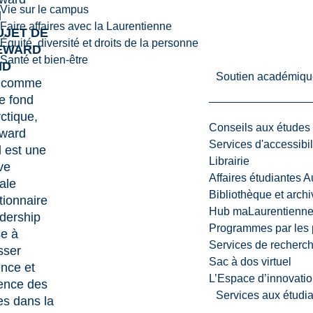
Vie sur le campus
d
Faire affaires avec la Laurentienne
UJET DE
Équité, diversité et droits de la personne
EWARD
Santé et bien-être
ND
Soutien académiqu
t comme
de fond
rctique,
Conseils aux études
ward
Services d'accessibil
 est une
Librairie
ive
Affaires étudiantes 
ale
Bibliothèque et arch
tionnaire
Hub maLaurentienn
dership
Programmes par les 
se à
Services de recherc
sser
Sac à dos virtuel
uence et
L’Espace d’innovatio
dence des
Services aux étudia
s dans la