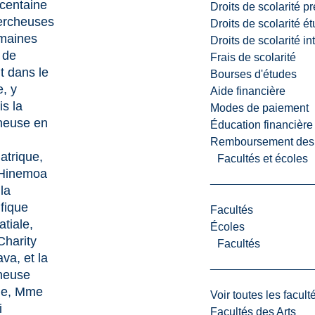
centaine
Droits de scolarité p
ercheuses
Droits de scolarité é
maines
Droits de scolarité i
 de
Frais de scolarité
t dans le
Bourses d'études
e
, y
Aide financière
s la
Modes de paiement
heuse en
Éducation financière
Remboursement des fr
atrique,
Facultés et écoles
Hinemoa
 la
ifique
Facultés
tiale,
Écoles
harity
Facultés
va, et la
heuse
que, Mme
Voir toutes les facult
i
Facultés des Arts