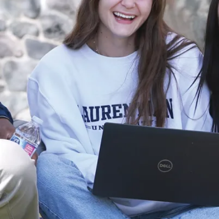
robotique de
l’Université
Laurentienne
remportent
divers prix lors
de la FIRA
RoboWor...
Les Équipes de
robotique de
l’Université
Laurentienne
(SnoBots) ont
remporté divers
titres internati...
Le 29 jui., 2026
En savoir plus