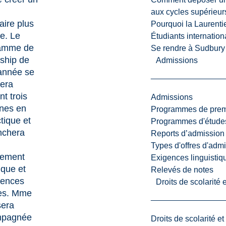
aux cycles supérieur
aire plus
Pourquoi la Laurent
e. Le
Étudiants internatio
amme de
Se rendre à Sudbury
ship de
Admissions
 année se
lera
t trois
Admissions
nes en
Programmes de premi
tique et
Programmes d'études
nchera
Reports d’admission
Types d'offres d'admi
ement
Exigences linguistiq
ique et
Relevés de notes
iences
Droits de scolarité
res. Mme
sera
mpagnée
Droits de scolarité e