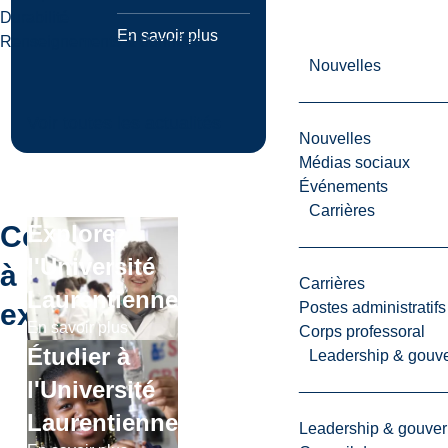
Durabilité
En savoir plus
Renseignements & données
Nouvelles
Voir toutes les actualités
Nouvelles
Médias sociaux
Événements
Carrières
Continuer
Explorez
l'Université
à
Carrières
Laurentienne
explorer
Postes administratifs
En savoir plus
Corps professoral
Étudier à
Leadership & gouv
l'Université
Laurentienne
Leadership & gouve