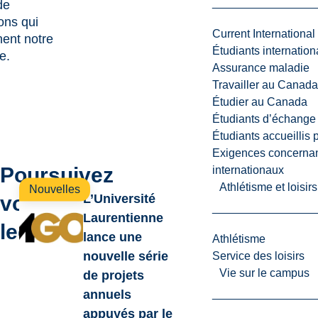
de
ons qui
Current International
nent notre
Étudiants internatio
e.
Assurance maladie
Travailler au Canada
Étudier au Canada
Étudiants d’échange 
Étudiants accueillis 
Exigences concernan
Poursuivez
internationaux
Athlétisme et loisir
Nouvelles
votre
L’Université
Laurentienne
lecture
lance une
Athlétisme
nouvelle série
Service des loisirs
Vie sur le campus
de projets
annuels
appuyés par le