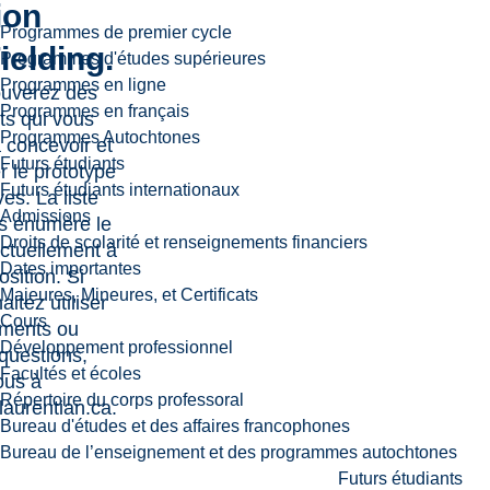
ion
Programmes de premier cycle
ielding.
Programmes d'études supérieures
Programmes en ligne
ouverez des
Programmes en français
ts qui vous
Programmes Autochtones
 concevoir et
Futurs étudiants
r le prototype
Futurs étudiants internationaux
es. La liste
Admissions
s énumère le
Droits de scolarité et renseignements financiers
actuellement à
Dates importantes
osition. Si
Majeures, Mineures, et Certificats
itez utiliser
Cours
uments ou
Développement professionnel
questions,
Facultés et écoles
ous à
Répertoire du corps professoral
aurentian.ca
.
Bureau d'études et des affaires francophones
Bureau de l’enseignement et des programmes autochtones
Futurs étudiants