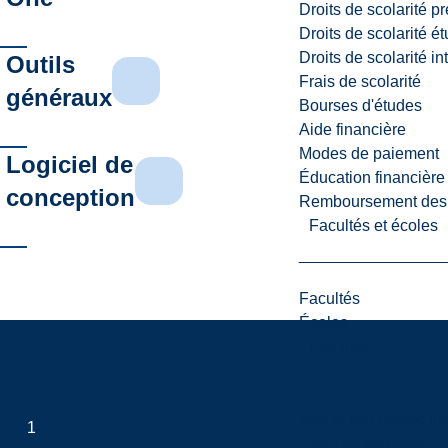
Droits de scolarité p
Droits de scolarité é
Droits de scolarité i
Outils
Frais de scolarité
généraux
Bourses d'études
Aide financière
Modes de paiement
Logiciel de
Éducation financière
conception
Remboursement des fr
Facultés et écoles
Facultés
Écoles
Facultés
Voir toutes les facult
1
Facultés des Arts