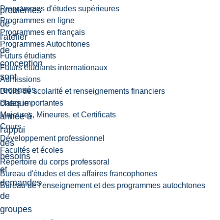
Programmes d'études supérieures
problèmes
Programmes en ligne
de
Programmes en français
l'atelier
Programmes Autochtones
de
Futurs étudiants
conception
Futurs étudiants internationaux
sont
Admissions
recensés
Droits de scolarité et renseignements financiers
chaque
Dates importantes
Majeures, Mineures, et Certificats
année à
Cours
l'appui
Développement professionnel
des
Facultés et écoles
besoins
Répertoire du corps professoral
et
Bureau d'études et des affaires francophones
demandes
Bureau de l’enseignement et des programmes autochtones
de
groupes