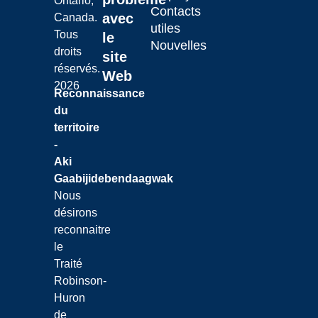
Ontario,
Contacts
avec
Canada.
utiles
Tous
le
Nouvelles
droits
site
réservés.
Web
2026
Reconnaissance
du
territoire
-
Aki
Gaabijidebendaagwak
Nous
désirons
reconnaitre
le
Traité
Robinson-
Huron
de