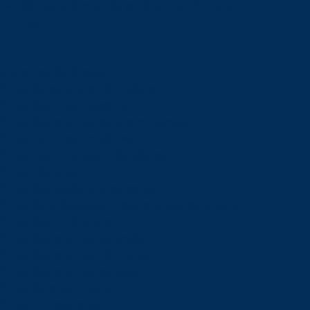
Faculté des sciences, de génie et d’architecture
Écoles
Voir toutes les écoles
École de génie et d'informatique
École des mines Goodman
École des sciences de la terre Harquail
École d’architecture McEwen
École d’administration des affaires
École d'éducation
École des relations autochtones
École de kinésiologie et des sciences de la santé
École des arts libéraux
École des sciences naturelles
École des sciences infirmières
École des sciences sociales
École de service social
École d’orthophonie