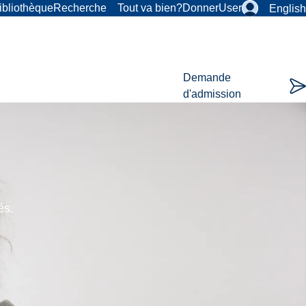
ibliothèque
Recherche
Tout va bien?
Donner
User
English
Demande
d'admission
és.