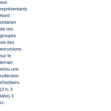
aux
représentants
Nord
ontarien
de ces
groupes
via des
excursions
sur le
terrain
et/ou une
collection
d'herbiers.
(3 h, 3
labo) 3
cr.