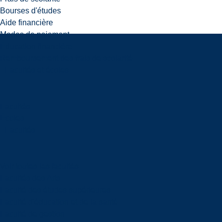
Bourses d'études
Aide financière
Modes de paiement
Éducation financière
Remboursement des frais de scolarité
Facultés et écoles
Facultés
Écoles
Facultés
Voir toutes les facultés
Facultés des Arts
Faculté des études supérieures
Faculté d'éducation et de la santé
Faculté de gestion