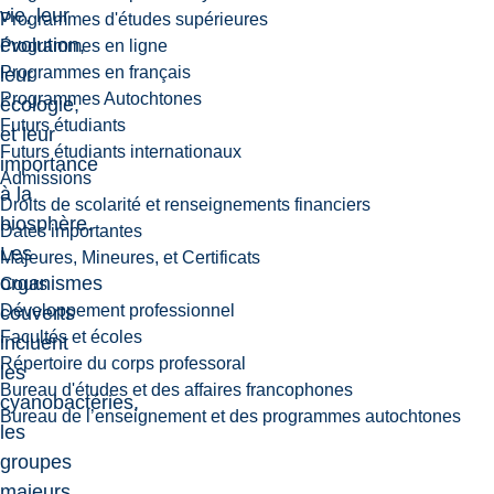
vie, leur
Programmes d'études supérieures
évolution,
Programmes en ligne
Programmes en français
leur
Programmes Autochtones
écologie,
Futurs étudiants
et leur
Futurs étudiants internationaux
importance
Admissions
à la
Droits de scolarité et renseignements financiers
biosphère.
Dates importantes
Les
Majeures, Mineures, et Certificats
organismes
Cours
Développement professionnel
couverts
Facultés et écoles
incluent
Répertoire du corps professoral
les
Bureau d'études et des affaires francophones
cyanobactéries,
Bureau de l’enseignement et des programmes autochtones
les
groupes
majeurs