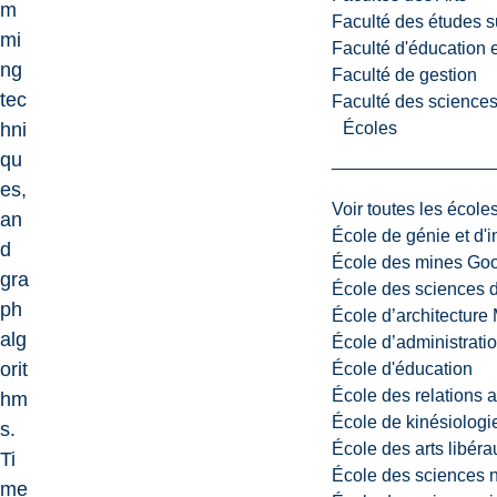
m
Faculté des études s
mi
Faculté d'éducation e
ng
Faculté de gestion
tec
Faculté des sciences,
Écoles
hni
qu
es,
Voir toutes les école
an
École de génie et d'
d
École des mines G
gra
École des sciences d
ph
École d’architectur
alg
École d’administratio
orit
École d'éducation
École des relations 
hm
École de kinésiologi
s.
École des arts libéra
Ti
École des sciences n
me