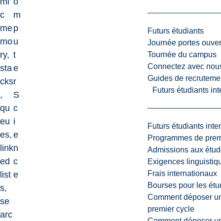
mi
o
c
m
me
p
Futurs étudiants
mo
u
Journée portes ouver
ry,
t
Tournée du campus
Connectez avec nou
sta
e
Guides de recrutemen
cks
r
Futurs étudiants in
,
S
qu
c
eu
i
Futurs étudiants inte
es,
e
Programmes de premi
link
n
Admissions aux étud
ed
c
Exigences linguistiq
Frais internationaux
list
e
Bourses pour les étu
s,
Comment déposer une
se
premier cycle
arc
Comment déposer une