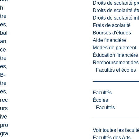
Droits de scolarité p
h
Droits de scolarité é
tre
Droits de scolarité i
es,
Frais de scolarité
bal
Bourses d'études
Aide financière
an
Modes de paiement
ce
Éducation financière
tre
Remboursement des fr
es,
Facultés et écoles
B-
tre
es,
Facultés
rec
Écoles
Facultés
urs
ive
pro
Voir toutes les facult
gra
Facultés des Arts