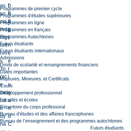
as
0
f
Programmes de premier cycle
so
6
E
Programmes d'études supérieures
cia
E
n
Programmes en ligne
ted
L
g
Programmes en français
Programmes Autochtones
alg
i
Futurs étudiants
orit
n
Futurs étudiants internationaux
hm
e
Admissions
s.
e
Droits de scolarité et renseignements financiers
To
r
Dates importantes
pic
i
Majeures, Mineures, et Certificats
s
n
Cours
incl
g
Développement professionnel
Facultés et écoles
ud
a
Répertoire du corps professoral
e
n
Bureau d'études et des affaires francophones
dy
d
Bureau de l’enseignement et des programmes autochtones
na
C
Futurs étudiants