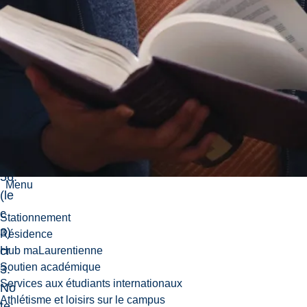
47
an
d
CO
SC
/M
AT
H
10
56.
Menu
(le
c
Stationnement
3)
Résidence
cr
Hub maLaurentienne
Soutien académique
3.
Services aux étudiants internationaux
No
Athlétisme et loisirs sur le campus
te: