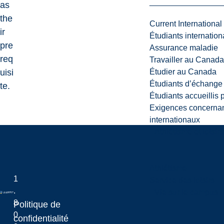
as
the
Current International
ir
Étudiants internatio
pre
Assurance maladie
req
Travailler au Canada
uisi
Étudier au Canada
Étudiants d’échange 
te.
Étudiants accueillis 
Exigences concernan
internationaux
Athlétisme et loisir
Athlétisme
1
Service des loisirs
.
Vie sur le campus
8
Politique de
0
Laurentian University
confidentialité