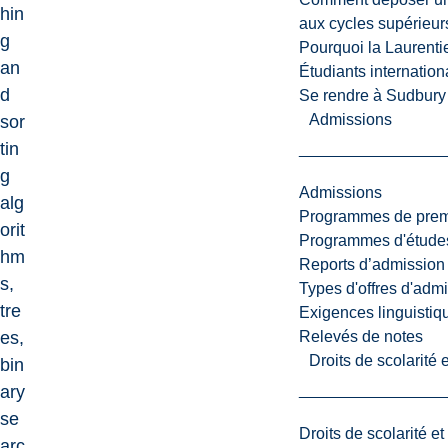
hin
aux cycles supérieur
g
Pourquoi la Laurent
an
Étudiants internatio
d
Se rendre à Sudbury
Admissions
sor
tin
g
Admissions
alg
Programmes de premi
orit
Programmes d'études
hm
Reports d’admission
s,
Types d'offres d'admi
tre
Exigences linguistiq
Relevés de notes
es,
Droits de scolarité
bin
ary
se
Droits de scolarité e
arc