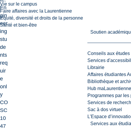
Vie sur le campus
En
Faire affaires avec la Laurentienne
gin
Équité, diversité et droits de la personne
eer
Santé et bien-être
ing
Soutien académiqu
stu
de
Conseils aux études
nts
Services d'accessibil
req
Librairie
uir
Affaires étudiantes 
e
Bibliothèque et arch
onl
Hub maLaurentienn
y
Programmes par les 
CO
Services de recherc
Sac à dos virtuel
SC
L’Espace d’innovatio
10
Services aux étudia
47