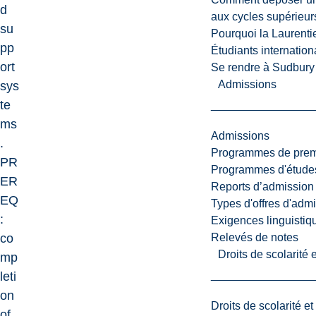
d
aux cycles supérieur
su
Pourquoi la Laurent
pp
Étudiants internatio
ort
Se rendre à Sudbury
Admissions
sys
te
ms
Admissions
.
Programmes de premi
PR
Programmes d'études
ER
Reports d’admission
EQ
Types d'offres d'admi
:
Exigences linguistiq
Relevés de notes
co
Droits de scolarité
mp
leti
on
Droits de scolarité e
of