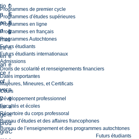
tio
0
f
Programmes de premier cycle
n
6
E
Programmes d'études supérieures
an
E
n
Programmes en ligne
d
L
g
Programmes en français
Programmes Autochtones
ma
i
Futurs étudiants
int
n
Futurs étudiants internationaux
en
e
Admissions
an
e
Droits de scolarité et renseignements financiers
ce
r
Dates importantes
of
i
Majeures, Mineures, et Certificats
ver
n
Cours
y
g
Développement professionnel
Facultés et écoles
lar
a
Répertoire du corps professoral
ge
n
Bureau d'études et des affaires francophones
pro
d
Bureau de l’enseignement et des programmes autochtones
gra
C
Futurs étudiants