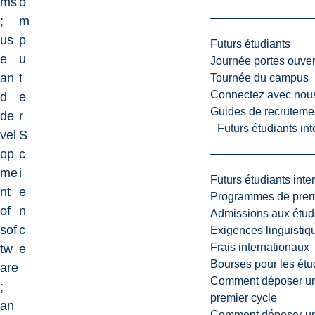
ms
o
;
m
us
p
Futurs étudiants
e
u
Journée portes ouver
an
t
Tournée du campus
Connectez avec nou
d
e
Guides de recrutemen
de
r
Futurs étudiants in
vel
S
op
c
me
i
Futurs étudiants inte
nt
e
Programmes de premi
of
n
Admissions aux étud
sof
c
Exigences linguistiq
Frais internationaux
tw
e
Bourses pour les étu
are
Comment déposer une
;
premier cycle
an
Comment déposer une