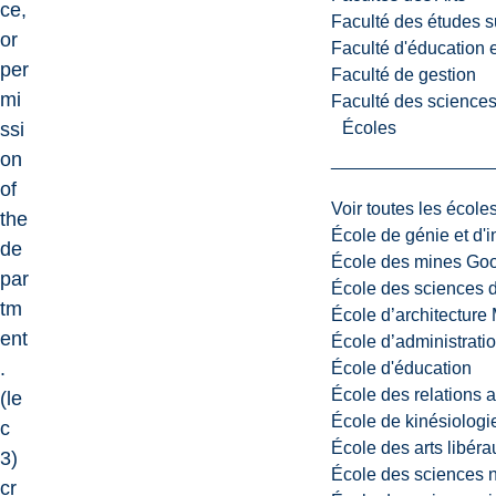
ce,
Faculté des études s
or
Faculté d'éducation e
per
Faculté de gestion
mi
Faculté des sciences,
Écoles
ssi
on
of
Voir toutes les école
the
École de génie et d'
de
École des mines G
par
École des sciences d
tm
École d’architectur
ent
École d’administratio
.
École d'éducation
École des relations 
(le
École de kinésiologi
c
École des arts libéra
3)
École des sciences n
cr