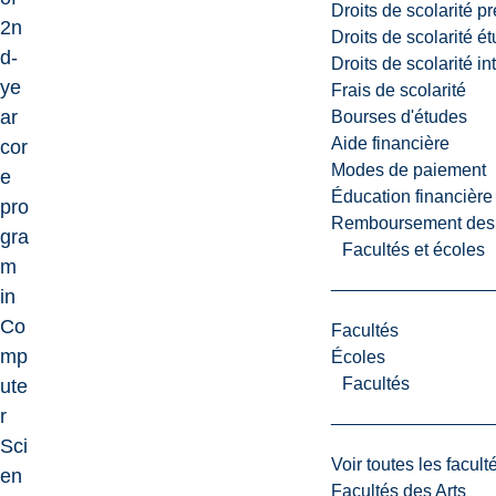
Droits de scolarité p
2n
Droits de scolarité é
d-
Droits de scolarité i
ye
Frais de scolarité
ar
Bourses d'études
Aide financière
cor
Modes de paiement
e
Éducation financière
pro
Remboursement des fr
gra
Facultés et écoles
m
in
Co
Facultés
mp
Écoles
Facultés
ute
r
Sci
Voir toutes les facult
en
Facultés des Arts