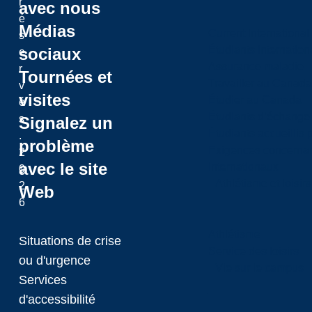
r
avec nous
é
Médias
Current International
s
Étudiants internatio
sociaux
e
Assurance maladie
r
Tournées et
Travailler au Canada
v
visites
Étudier au Canada
é
Étudiants d’échange 
s
Signalez un
Étudiants accueillis 
.
problème
Exigences concernan
2
avec le site
internationaux
0
Athlétisme et loisir
2
Web
6
Athlétisme
Situations de crise
Service des loisirs
ou d'urgence
Vie sur le campus
Services
d'accessibilité