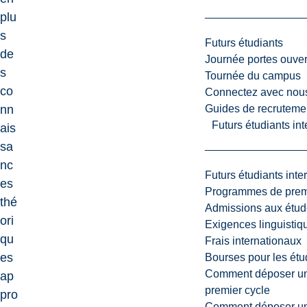
plu
s
Futurs étudiants
de
Journée portes ouver
s
Tournée du campus
co
Connectez avec nou
Guides de recrutemen
nn
Futurs étudiants in
ais
sa
nc
Futurs étudiants inte
es
Programmes de premi
thé
Admissions aux étud
ori
Exigences linguistiq
qu
Frais internationaux
es
Bourses pour les étu
Comment déposer une
ap
premier cycle
pro
Comment déposer une