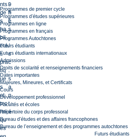
nts
9
i
Programmes de premier cycle
de
F
n
Programmes d'études supérieures
s
L
é
Programmes en ligne
ha
s
Programmes en français
bil
.
Programmes Autochtones
eté
/
Futurs étudiants
Futurs étudiants internationaux
s
s
Admissions
pra
c
Droits de scolarité et renseignements financiers
tiq
.
Dates importantes
ue
s
Majeures, Mineures, et Certificats
s
a
Cours
et
n
Développement professionnel
tec
t
Facultés et écoles
hni
é
Répertoire du corps professoral
Bureau d'études et des affaires francophones
qu
Bureau de l’enseignement et des programmes autochtones
es
Futurs étudiants
en