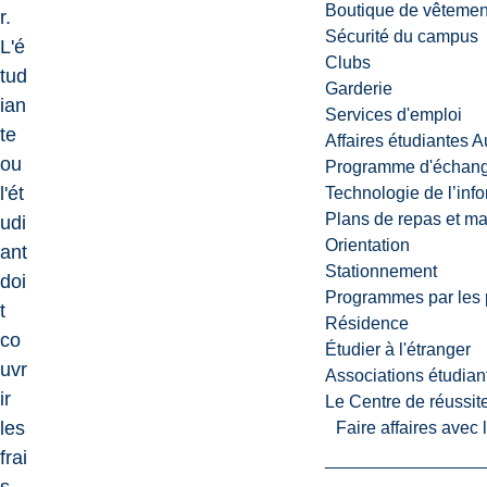
Boutique de vêtemen
r.
Sécurité du campus
L'é
Clubs
tud
Garderie
ian
Services d'emploi
te
Affaires étudiantes 
ou
Programme d'échange
l'ét
Technologie de l’inf
Plans de repas et m
udi
Orientation
ant
Stationnement
doi
Programmes par les 
t
Résidence
co
Étudier à l'étranger
uvr
Associations étudian
ir
Le Centre de réussite
les
Faire affaires avec
frai