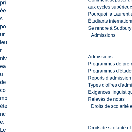
pri
aux cycles supérieur
ée
Pourquoi la Laurent
s
Étudiants internatio
po
Se rendre à Sudbury
ur
Admissions
leu
r
Admissions
niv
Programmes de premi
ea
Programmes d'études
u
Reports d’admission
de
Types d'offres d'admi
co
Exigences linguistiq
mp
Relevés de notes
éte
Droits de scolarité
nc
e.
Droits de scolarité e
Le