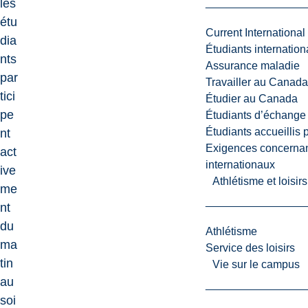
les
étu
Current International
dia
Étudiants internatio
nts
Assurance maladie
par
Travailler au Canada
tici
Étudier au Canada
pe
Étudiants d’échange 
Étudiants accueillis 
nt
Exigences concernan
act
internationaux
ive
Athlétisme et loisir
me
nt
du
Athlétisme
ma
Service des loisirs
tin
Vie sur le campus
au
soi