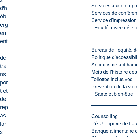
s
Services aux entrepr
d'h
Services de confére
éb
Service d'impression
erg
Équité, diversité et
em
ent
,
Bureau de l’équité, d
de
Politique d'accessibil
Antiracisme-antihain
tra
Mois de l'histoire de
ns
Toilettes inclusives
por
Prévention de la viol
t et
Santé et bien-être
de
rep
as
Counselling
lor
Ré-U Friperie de La
Banque alimentaire 
s