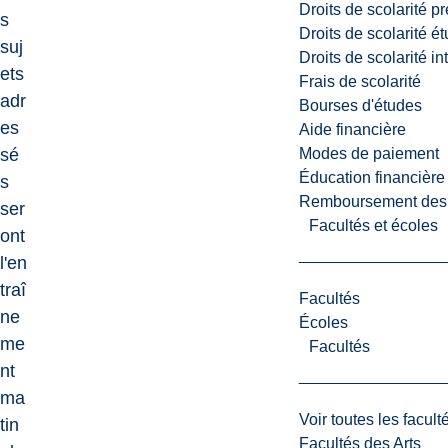
Droits de scolarité p
s
Droits de scolarité é
suj
Droits de scolarité i
ets
Frais de scolarité
adr
Bourses d'études
es
Aide financière
Modes de paiement
sé
Éducation financière
s
Remboursement des fr
ser
Facultés et écoles
ont
l'en
traî
Facultés
ne
Écoles
me
Facultés
nt
ma
Voir toutes les facult
tin
Facultés des Arts