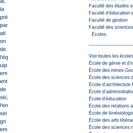
al,
Faculté des études s
la
Faculté d'éducation e
pré
Faculté de gestion
par
Faculté des sciences,
ati
Écoles
on
de
Voir toutes les école
l'éq
École de génie et d'
uip
École des mines G
em
École des sciences d
ent
École d’architectur
de
École d’administratio
ski,
École d'éducation
l'en
École des relations 
École de kinésiologi
sei
École des arts libéra
gn
École des sciences n
em