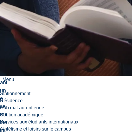
urs
est
nor
ma
le
me
nt
off
ert
dur
Menu
ant
un
Stationnement
e
Résidence
se
Hub maLaurentienne
ma
Soutien académique
ine
Services aux étudiants internationaux
Athlétisme et loisirs sur le campus
int