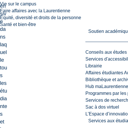
Vie sur le campus
en
Faire affaires avec la Laurentienne
siv
Équité, diversité et droits de la personne
e
Santé et bien-être
da
Soutien académiqu
ns
laq
uel
Conseils aux études
Services d'accessibil
le
Librairie
tou
Affaires étudiantes 
s
Bibliothèque et arch
les
Hub maLaurentienn
étu
Programmes par les 
dia
Services de recherc
nte
Sac à dos virtuel
s
L’Espace d’innovatio
Services aux étudia
et