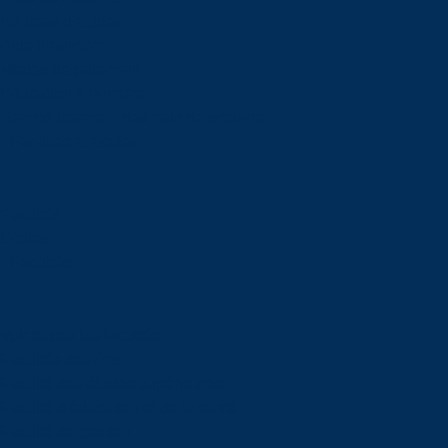
Bourses d'études
Aide financière
Modes de paiement
Éducation financière
Remboursement des frais de scolarité
Facultés et écoles
Facultés
Écoles
Facultés
Voir toutes les facultés
Facultés des Arts
Faculté des études supérieures
Faculté d'éducation et de la santé
Faculté de gestion