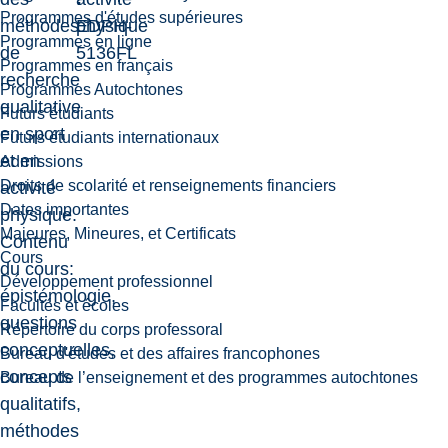
Programmes d'études supérieures
méthodes
EDPH-
physique
Programmes en ligne
de
5136FL
Programmes en français
recherche
Programmes Autochtones
qualitative
Futurs étudiants
en sport
Futurs étudiants internationaux
et en
Admissions
Droits de scolarité et renseignements financiers
activité
Dates importantes
physique.
Majeures, Mineures, et Certificats
Contenu
Cours
du cours:
Développement professionnel
épistémologie,
Facultés et écoles
questions
Répertoire du corps professoral
conceptuelles,
Bureau d'études et des affaires francophones
concepts
Bureau de l’enseignement et des programmes autochtones
qualitatifs,
méthodes