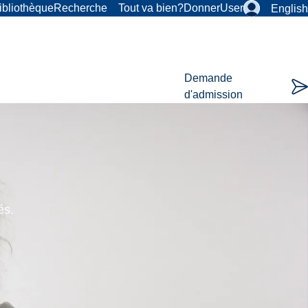
ibliothèque
Recherche
Tout va bien?
Donner
User
English
Demande
d'admission
és.