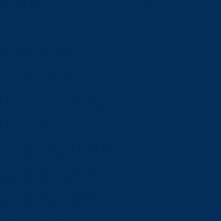
Faculté des sciences, de génie et d’architecture
Écoles
Voir toutes les écoles
École de génie et d'informatique
École des mines Goodman
École des sciences de la terre Harquail
École d’architecture McEwen
École d’administration des affaires
École d'éducation
École des relations autochtones
École de kinésiologie et des sciences de la santé
École des arts libéraux
École des sciences naturelles
École des sciences infirmières
École des sciences sociales
École de service social
École d’orthophonie