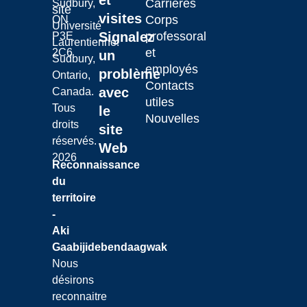
et
Carrières
Sudbury,
site
visites
Corps
ON
Université
Signalez
professoral
P3E
Laurentienne.
et
2C6
un
Sudbury,
employés
problème
Ontario,
Contacts
avec
Canada.
utiles
Tous
le
Nouvelles
droits
site
réservés.
Web
2026
Reconnaissance
du
territoire
-
Aki
Gaabijidebendaagwak
Nous
désirons
reconnaitre