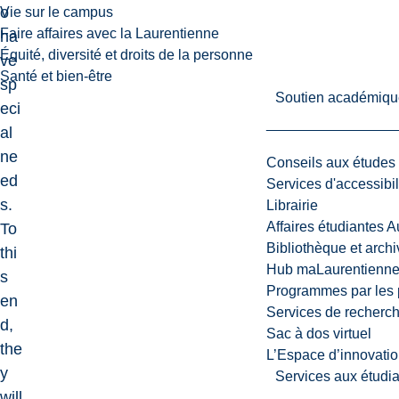
o
Vie sur le campus
Faire affaires avec la Laurentienne
ha
Équité, diversité et droits de la personne
ve
Santé et bien-être
sp
Soutien académiqu
eci
al
ne
Conseils aux études
ed
Services d'accessibil
s.
Librairie
Affaires étudiantes 
To
Bibliothèque et arch
thi
Hub maLaurentienn
s
Programmes par les 
en
Services de recherc
d,
Sac à dos virtuel
the
L’Espace d’innovatio
y
Services aux étudia
will