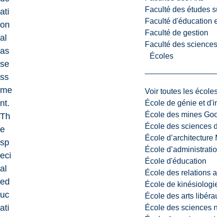
Faculté des études s
ati
Faculté d'éducation e
on
Faculté de gestion
al
Faculté des sciences,
as
Écoles
se
ss
me
Voir toutes les école
nt.
École de génie et d'
École des mines G
Th
École des sciences d
e
École d’architectur
sp
École d’administratio
eci
École d'éducation
al
École des relations 
ed
École de kinésiologi
uc
École des arts libéra
ati
École des sciences n