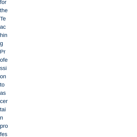
for
the
Te
ac
hin
g
Pr
ofe
ssi
on
to
as
cer
tai
n
pro
fes