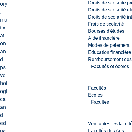
Droits de scolarité p
ory
Droits de scolarité é
,
Droits de scolarité i
mo
Frais de scolarité
tiv
Bourses d'études
ati
Aide financière
on
Modes de paiement
an
Éducation financière
d
Remboursement des fr
Facultés et écoles
ps
yc
hol
Facultés
ogi
Écoles
cal
Facultés
an
d
ed
Voir toutes les facult
Facultés des Arts
uc