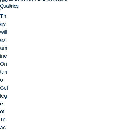
nts
Qualtrics
.
Th
ey
will
ex
am
ine
On
tari
o
Col
leg
e
of
Te
ac