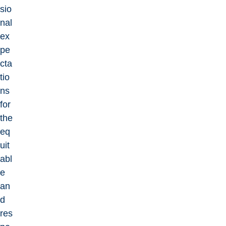
sio
nal
ex
pe
cta
tio
ns
for
the
eq
uit
abl
e
an
d
res