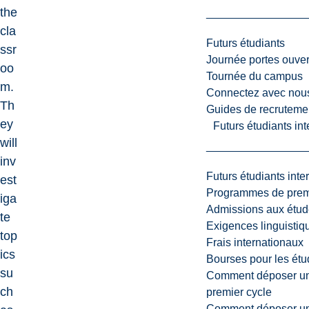
the
cla
Futurs étudiants
ssr
Journée portes ouver
oo
Tournée du campus
m.
Connectez avec nou
Th
Guides de recrutemen
ey
Futurs étudiants in
will
inv
Futurs étudiants inte
est
Programmes de premi
iga
Admissions aux étud
te
Exigences linguistiq
top
Frais internationaux
ics
Bourses pour les étu
su
Comment déposer une
ch
premier cycle
Comment déposer une