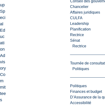
Conseil des gouvern
up
Chancelier
Sp
Affaires juridiques
eci
CULFA
Leadership
al
Planification
Ed
Rectrice
uc
Sénat
ati
Rectrice
on
Ad
vis
Tournée de consultat
ory
Politiques
Co
m
Politiques
mit
Finances et budget
tee
D’Assurance de la qua
s
Accessibilité