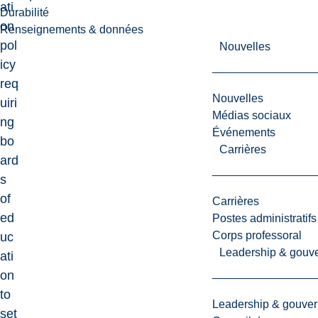
ati
Durabilité
on
Renseignements & données
pol
Nouvelles
icy
req
Nouvelles
uiri
Médias sociaux
ng
Événements
bo
Carrières
ard
s
of
Carrières
ed
Postes administratifs
Corps professoral
uc
Leadership & gouv
ati
on
to
Leadership & gouve
set