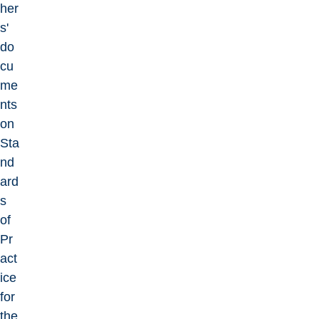
her
s'
do
cu
me
nts
on
Sta
nd
ard
s
of
Pr
act
ice
for
the