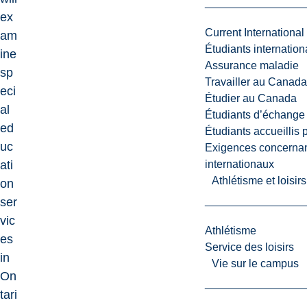
ex
Current International
am
Étudiants internatio
ine
Assurance maladie
sp
Travailler au Canada
eci
Étudier au Canada
al
Étudiants d’échange 
ed
Étudiants accueillis 
uc
Exigences concernan
ati
internationaux
Athlétisme et loisir
on
ser
vic
Athlétisme
es
Service des loisirs
in
Vie sur le campus
On
tari