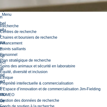
pro
ve
Menu
n
hel
Recherche
pfu
Centres de recherche
l
Chaires et boursiers de recherche
wit
Financement
h
Points saillants
Personnel
sp
Plan stratégique de recherche
eci
Soins des animaux et sécurité en laboratoire
al
Équité, diversité et inclusion
ne
Éthique
ed
Propriété intellectuelle & commercialisation
s
L’Espace d’innovation et de commercialisation Jim-Fielding
stu
ROMEO
de
Gestion des données de recherche
Fonds de soutien à la recherche