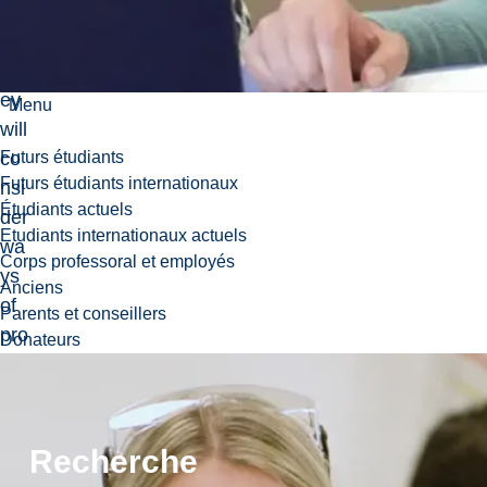
pils
.
Th
ey
Menu
will
co
Futurs étudiants
Futurs étudiants internationaux
nsi
Étudiants actuels
der
Etudiants internationaux actuels
wa
Corps professoral et employés
ys
Anciens
of
Parents et conseillers
pro
Donateurs
vidi
ng
an
incl
Recherche
usi