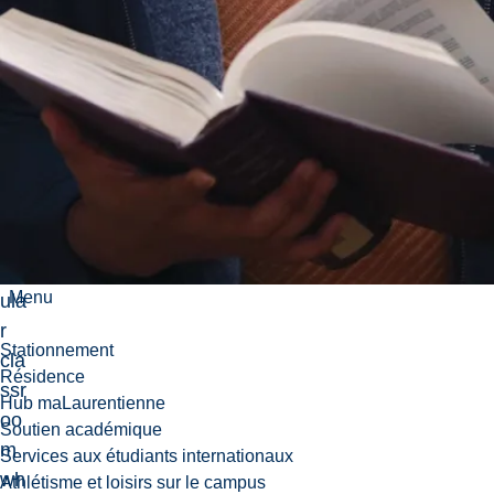
de
ali
ng
wit
h
pu
pils
in
the
reg
Menu
ula
r
Stationnement
cla
Résidence
ssr
Hub maLaurentienne
oo
Soutien académique
m
Services aux étudiants internationaux
wh
Athlétisme et loisirs sur le campus