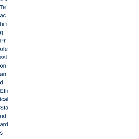
Te
ac
hin
g
Pr
ofe
ssi
on
an
d
Eth
ical
Sta
nd
ard
s