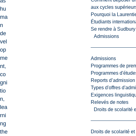
as
aux cycles supérieur
hu
Pourquoi la Laurent
ma
Étudiants internatio
n
Se rendre à Sudbury
de
Admissions
vel
op
me
Admissions
Programmes de premi
nt,
Programmes d'études
co
Reports d’admission
gni
Types d'offres d'admi
tio
Exigences linguistiq
n,
Relevés de notes
lea
Droits de scolarité
rni
ng
the
Droits de scolarité e