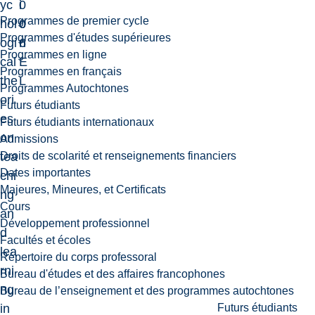
yc
0
i
Programmes de premier cycle
hol
0
o
Programmes d'études supérieures
ogi
6
n
Programmes en ligne
cal
E
Programmes en français
the
L
Programmes Autochtones
ori
Futurs étudiants
es
Futurs étudiants internationaux
on
Admissions
Droits de scolarité et renseignements financiers
tea
Dates importantes
chi
Majeures, Mineures, et Certificats
ng
Cours
an
Développement professionnel
d
Facultés et écoles
lea
Répertoire du corps professoral
rni
Bureau d'études et des affaires francophones
ng
Bureau de l’enseignement et des programmes autochtones
Futurs étudiants
in