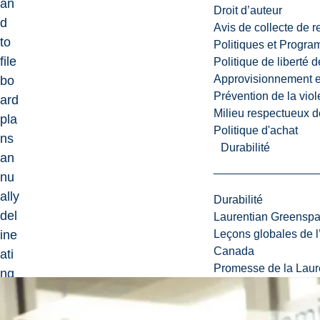
an
Droit d’auteur
d
Avis de collecte de 
to
Politiques et Progr
file
Politique de liberté 
Approvisionnement et
bo
Prévention de la viol
ard
Milieu respectueux de
pla
Politique d'achat
ns
Durabilité
an
nu
ally
Durabilité
del
Laurentian Greensp
Leçons globales de l’
ine
Canada
ati
Promesse de la Laure
ng
the
sp