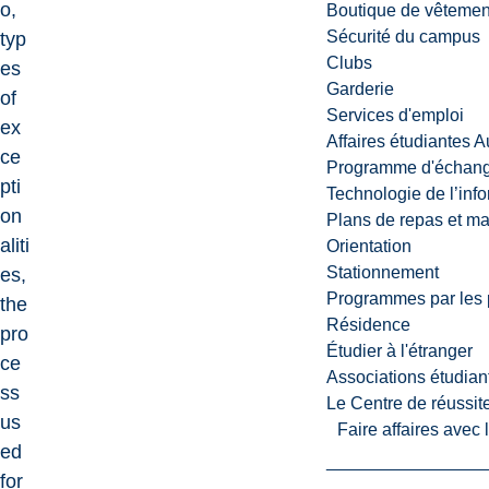
o,
Boutique de vêtemen
Sécurité du campus
typ
Clubs
es
Garderie
of
Services d'emploi
ex
Affaires étudiantes 
ce
Programme d'échange
pti
Technologie de l’inf
on
Plans de repas et m
aliti
Orientation
Stationnement
es,
Programmes par les 
the
Résidence
pro
Étudier à l'étranger
ce
Associations étudian
ss
Le Centre de réussite
us
Faire affaires avec
ed
for