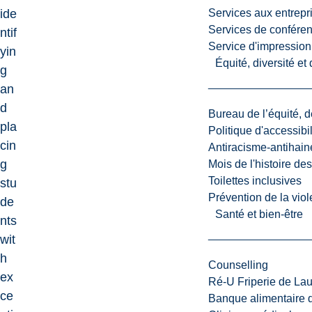
ide
Services aux entrepr
Services de confére
ntif
Service d'impression
yin
Équité, diversité et
g
an
d
Bureau de l’équité, d
pla
Politique d'accessibil
cin
Antiracisme-antihain
g
Mois de l'histoire de
Toilettes inclusives
stu
Prévention de la viol
de
Santé et bien-être
nts
wit
h
Counselling
ex
Ré-U Friperie de La
ce
Banque alimentaire 