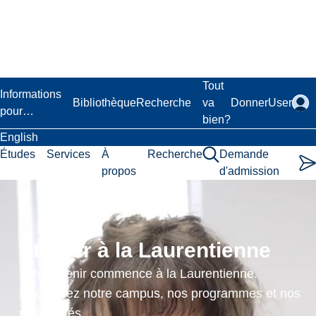
Passer
au
contenu
principal
Laurentian University
Tout
Informations
Bibliothèque
Recherche
va
Donner
User
pour…
bien?
English
Études
Services
À
Recherche
Demande
propos
d'admission
Initial
Practicum
Étudier à la Laurentienne
A
Votre avenir commence à la Laurentienne.
Preparation
Découvrez notre campus, nos programmes et nos
possibilités.