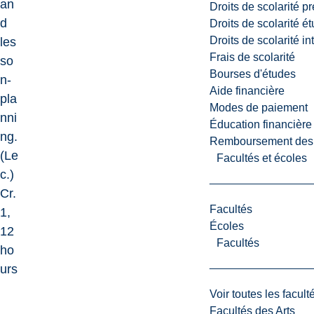
an
Droits de scolarité p
d
Droits de scolarité é
Droits de scolarité i
les
Frais de scolarité
so
Bourses d'études
n-
Aide financière
pla
Modes de paiement
nni
Éducation financière
ng.
Remboursement des fr
(Le
Facultés et écoles
c.)
Cr.
Facultés
1,
Écoles
12
Facultés
ho
urs
Voir toutes les facult
Facultés des Arts