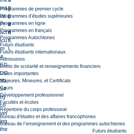
the
-
a
Init
3
t
Programmes de premier cycle
ial
0
i
Programmes d'études supérieures
Programmes en ligne
Pr
2
o
Programmes en français
act
8
n
Programmes Autochtones
icu
E
Futurs étudiants
m
L
Futurs étudiants internationaux
A,
Admissions
ED
Droits de scolarité et renseignements financiers
UC
Dates importantes
30
Majeures, Mineures, et Certificats
Cours
34
Développement professionnel
by
Facultés et écoles
co
Répertoire du corps professoral
ver
Bureau d'études et des affaires francophones
ing
Bureau de l’enseignement et des programmes autochtones
the
Futurs étudiants