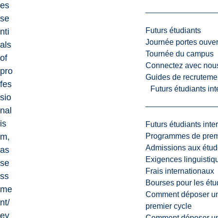
es
se
Futurs étudiants
nti
Journée portes ouver
als
Tournée du campus
of
Connectez avec nou
pro
Guides de recrutemen
fes
Futurs étudiants in
sio
nal
is
Futurs étudiants inte
Programmes de premi
m,
Admissions aux étud
as
Exigences linguistiq
se
Frais internationaux
ss
Bourses pour les étu
me
Comment déposer une
nt/
premier cycle
ev
Comment déposer une