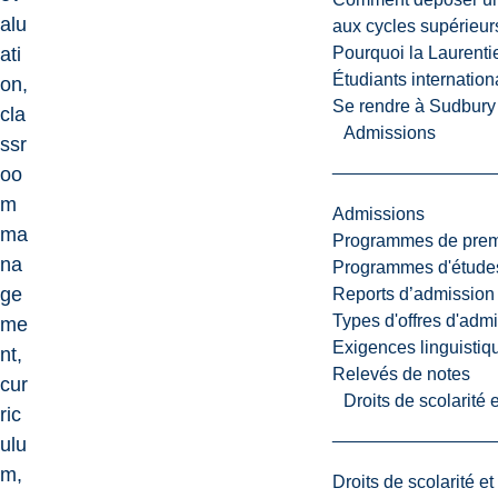
alu
aux cycles supérieur
Pourquoi la Laurent
ati
Étudiants internatio
on,
Se rendre à Sudbury
cla
Admissions
ssr
oo
m
Admissions
ma
Programmes de premi
na
Programmes d'études
ge
Reports d’admission
Types d'offres d'admi
me
Exigences linguistiq
nt,
Relevés de notes
cur
Droits de scolarité
ric
ulu
m,
Droits de scolarité e