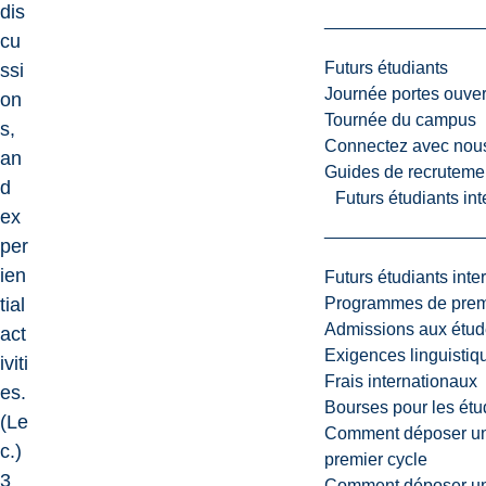
dis
cu
Futurs étudiants
ssi
Journée portes ouver
on
Tournée du campus
s,
Connectez avec nou
an
Guides de recrutemen
d
Futurs étudiants in
ex
per
ien
Futurs étudiants inte
Programmes de premi
tial
Admissions aux étud
act
Exigences linguistiq
iviti
Frais internationaux
es.
Bourses pour les étu
(Le
Comment déposer une
c.)
premier cycle
3
Comment déposer une