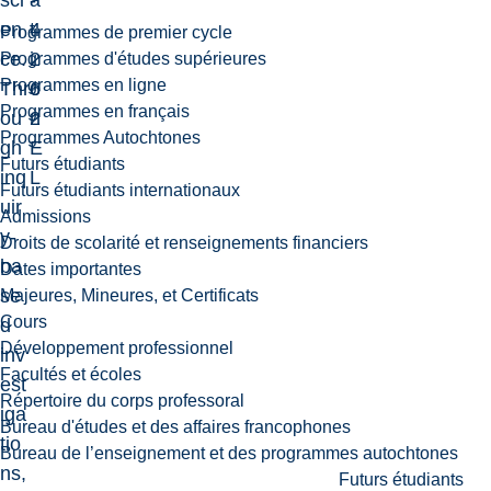
sci
-
a
en
4
t
Programmes de premier cycle
ce.
2
i
Programmes d'études supérieures
Programmes en ligne
Thr
6
o
Programmes en français
ou
2
n
Programmes Autochtones
gh
E
Futurs étudiants
inq
L
Futurs étudiants internationaux
uir
Admissions
y-
Droits de scolarité et renseignements financiers
ba
Dates importantes
se
Majeures, Mineures, et Certificats
Cours
d
Développement professionnel
inv
Facultés et écoles
est
Répertoire du corps professoral
iga
Bureau d'études et des affaires francophones
tio
Bureau de l’enseignement et des programmes autochtones
ns,
Futurs étudiants