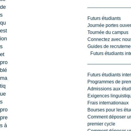
de
s
Futurs étudiants
qu
Journée portes ouver
est
Tournée du campus
ion
Connectez avec nou
s
Guides de recrutemen
Futurs étudiants in
et
pro
blé
Futurs étudiants inte
ma
Programmes de premi
tiq
Admissions aux étud
ue
Exigences linguistiq
s
Frais internationaux
pro
Bourses pour les étu
Comment déposer une
pre
premier cycle
s à
Comment déposer une