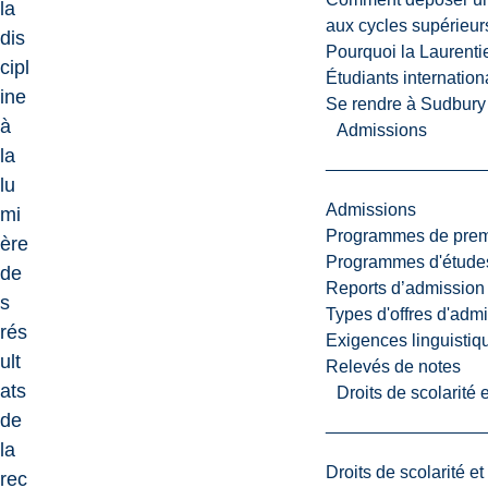
la
aux cycles supérieur
dis
Pourquoi la Laurent
cipl
Étudiants internatio
ine
Se rendre à Sudbury
à
Admissions
la
lu
Admissions
mi
Programmes de premi
ère
Programmes d'études
de
Reports d’admission
s
Types d'offres d'admi
rés
Exigences linguistiq
ult
Relevés de notes
ats
Droits de scolarité
de
la
Droits de scolarité e
rec