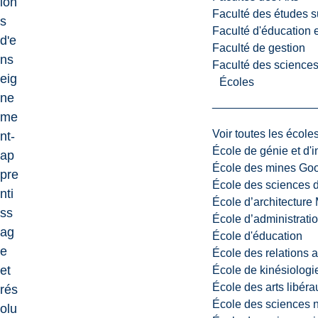
ion
Faculté des études s
s
Faculté d'éducation e
d'e
Faculté de gestion
ns
Faculté des sciences,
eig
Écoles
ne
me
Voir toutes les école
nt-
École de génie et d'
ap
École des mines G
pre
École des sciences d
nti
École d’architectur
ss
École d’administratio
ag
École d'éducation
e
École des relations 
et
École de kinésiologi
École des arts libéra
rés
École des sciences n
olu