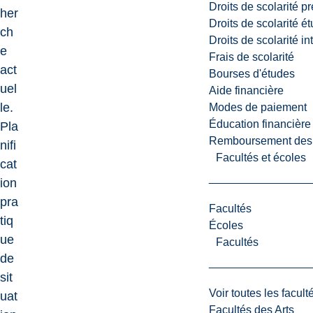
Droits de scolarité p
her
Droits de scolarité é
ch
Droits de scolarité i
e
Frais de scolarité
act
Bourses d'études
uel
Aide financière
le.
Modes de paiement
Éducation financière
Pla
Remboursement des fr
nifi
Facultés et écoles
cat
ion
pra
Facultés
tiq
Écoles
ue
Facultés
de
sit
Voir toutes les facult
uat
Facultés des Arts