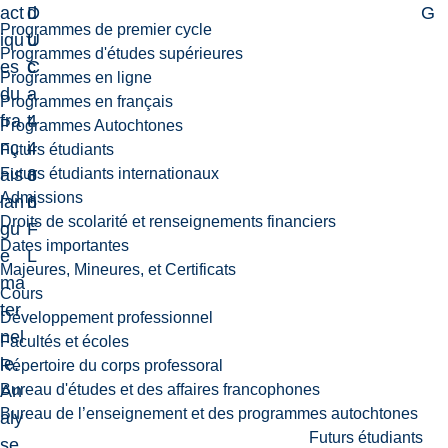
act
D
d
G
Programmes de premier cycle
iqu
U
u
Programmes d'études supérieures
es
C
c
Programmes en ligne
du
-
a
Programmes en français
fra
4
t
Programmes Autochtones
nç
4
i
Futurs étudiants
Futurs étudiants internationaux
ais
3
o
Admissions
lan
6
n
Droits de scolarité et renseignements financiers
gu
F
Dates importantes
e
L
Majeures, Mineures, et Certificats
ma
Cours
ter
Développement professionnel
nel
Facultés et écoles
le.
Répertoire du corps professoral
Bureau d'études et des affaires francophones
An
Bureau de l’enseignement et des programmes autochtones
aly
Futurs étudiants
se