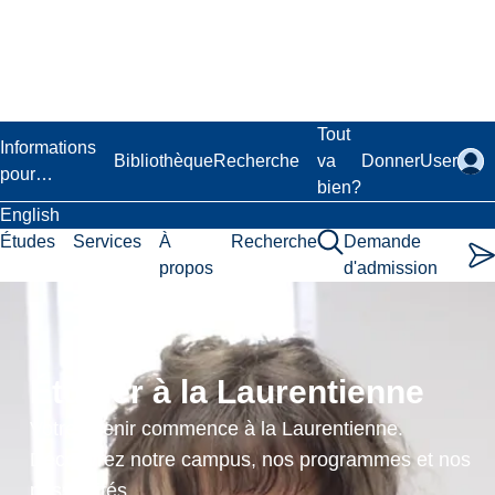
Passer
au
contenu
principal
Laurentian University
Tout
Informations
Bibliothèque
Recherche
va
Donner
User
pour…
bien?
English
Études
Services
À
Recherche
Demande
propos
d'admission
Didactique
du
Étudier à la Laurentienne
français
Votre avenir commence à la Laurentienne.
au
Découvrez notre campus, nos programmes et nos
possibilités.