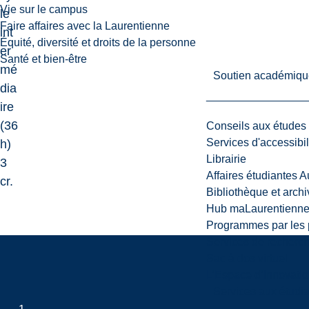
Vie sur le campus
le
Faire affaires avec la Laurentienne
int
Équité, diversité et droits de la personne
er
Santé et bien-être
mé
Soutien académiqu
dia
ire
(36
Conseils aux études
Services d'accessibil
h)
Librairie
3
Affaires étudiantes 
cr.
Bibliothèque et arch
Hub maLaurentienn
Programmes par les 
Services de recherc
Sac à dos virtuel
L’Espace d’innovatio
Services aux étudia