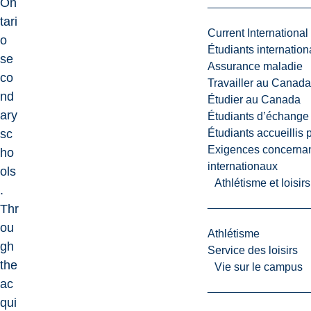
On
tari
Current International
o
Étudiants internatio
se
Assurance maladie
co
Travailler au Canada
nd
Étudier au Canada
ary
Étudiants d’échange 
sc
Étudiants accueillis 
Exigences concernan
ho
internationaux
ols
Athlétisme et loisir
.
Thr
ou
Athlétisme
gh
Service des loisirs
the
Vie sur le campus
ac
qui