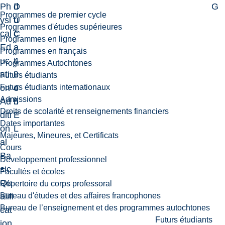
Ph
D
d
G
Programmes de premier cycle
ysi
U
u
Programmes d'études supérieures
cal
C
c
Programmes en ligne
Ed
-
a
Programmes en français
uc
4
t
Programmes Autochtones
ati
8
i
Futurs étudiants
Futurs étudiants internationaux
on
4
o
Admissions
Ad
5
n
Droits de scolarité et renseignements financiers
diti
E
Dates importantes
on
L
Majeures, Mineures, et Certificats
al
Cours
Ba
Développement professionnel
sic
Facultés et écoles
Qu
Répertoire du corps professoral
Bureau d'études et des affaires francophones
alifi
Bureau de l’enseignement et des programmes autochtones
cat
Futurs étudiants
ion