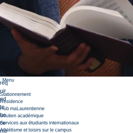
nal
dut
ies
an
d
res
po
nsi
bilit
ies
Menu
req
uir
Stationnement
ed
Résidence
to
Hub maLaurentienne
be
Soutien académique
co
Services aux étudiants internationaux
Athlétisme et loisirs sur le campus
me