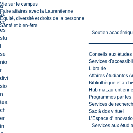
Vie sur le campus
a
Faire affaires avec la Laurentienne
su
Équité, diversité et droits de la personne
cc
Santé et bien-être
es
Soutien académiqu
sfu
l
se
Conseils aux études
Services d'accessibil
nio
Librairie
r
Affaires étudiantes 
divi
Bibliothèque et arch
sio
Hub maLaurentienn
n
Programmes par les 
tea
Services de recherc
ch
Sac à dos virtuel
er
L’Espace d’innovatio
Services aux étudia
in