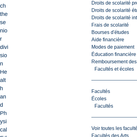
Droits de scolarité p
ch
Droits de scolarité é
the
Droits de scolarité i
se
Frais de scolarité
nio
Bourses d'études
r
Aide financière
divi
Modes de paiement
Éducation financière
sio
Remboursement des fr
n
Facultés et écoles
He
alt
h
Facultés
an
Écoles
d
Facultés
Ph
ysi
Voir toutes les facult
cal
Facultés des Arts