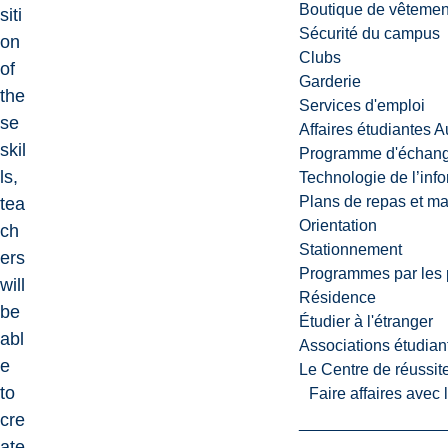
Boutique de vêtemen
siti
Sécurité du campus
on
Clubs
of
Garderie
the
Services d'emploi
se
Affaires étudiantes 
skil
Programme d'échange
ls,
Technologie de l’inf
Plans de repas et m
tea
Orientation
ch
Stationnement
ers
Programmes par les 
will
Résidence
be
Étudier à l'étranger
abl
Associations étudian
e
Le Centre de réussite
to
Faire affaires avec
cre
ate