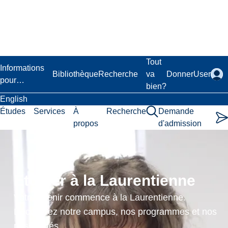
Passer
au
contenu
principal
Laurentian University
Tout
Informations
Bibliothèque
Recherche
va
Donner
User
pour…
bien?
English
Études
Services
À
Recherche
Demande
propos
d'admission
Senior
Basic
Étudier à la Laurentienne
Health
Votre avenir commence à la Laurentienne.
and
Découvrez notre campus, nos programmes et nos
possibilités.