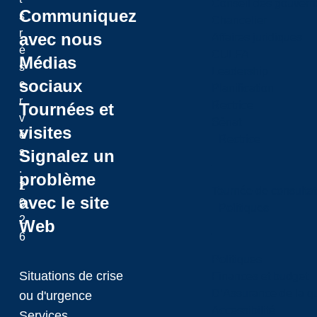
Conseil des gouvern
Communiquez
s
Chancelier
r
avec nous
Affaires juridiques
é
CULFA
Médias
s
Leadership
sociaux
e
Planification
r
Rectrice
Tournées et
v
Sénat
visites
é
Rectrice
s
Signalez un
.
problème
2
Tournée de consultat
avec le site
0
Politiques
2
Web
6
Politiques
Situations de crise
Finances et budget
D’Assurance de la qua
ou d'urgence
Accessibilité
Services