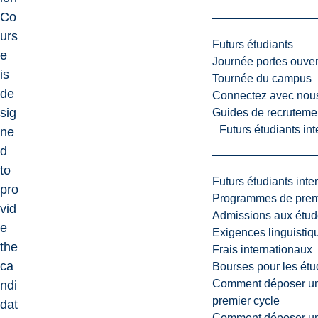
Co
urs
Futurs étudiants
e
Journée portes ouver
is
Tournée du campus
de
Connectez avec nou
sig
Guides de recrutemen
Futurs étudiants in
ne
d
to
Futurs étudiants inte
pro
Programmes de premi
vid
Admissions aux étud
e
Exigences linguistiq
the
Frais internationaux
ca
Bourses pour les étu
Comment déposer une
ndi
premier cycle
dat
Comment déposer une