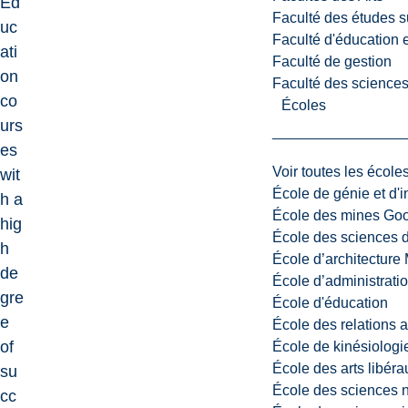
Ed
Faculté des études s
uc
Faculté d'éducation e
ati
Faculté de gestion
on
Faculté des sciences,
co
Écoles
urs
es
Voir toutes les école
wit
École de génie et d'
h a
École des mines G
hig
École des sciences d
h
École d’architectur
de
École d’administratio
gre
École d'éducation
e
École des relations 
of
École de kinésiologi
École des arts libéra
su
École des sciences n
cc