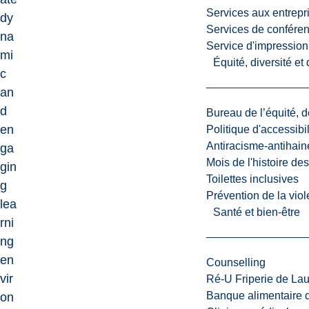
Services aux entrepr
dy
Services de confére
na
Service d'impression
mi
Équité, diversité et
c
an
d
Bureau de l’équité, d
en
Politique d'accessibil
Antiracisme-antihain
ga
Mois de l'histoire de
gin
Toilettes inclusives
g
Prévention de la viol
lea
Santé et bien-être
rni
ng
en
Counselling
vir
Ré-U Friperie de La
Banque alimentaire 
on