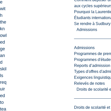
e
aux cycles supérieur
wit
Pourquoi la Laurent
h
Étudiants internatio
the
Se rendre à Sudbury
kn
Admissions
owl
ed
Admissions
ge
Programmes de premi
an
Programmes d'études
d
Reports d’admission
skil
Types d'offres d'admi
ls
Exigences linguistiq
req
Relevés de notes
uir
Droits de scolarité
ed
to
Droits de scolarité e
tea