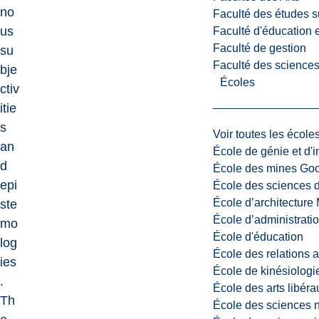
no
Faculté des études s
us
Faculté d'éducation e
Faculté de gestion
su
Faculté des sciences,
bje
Écoles
ctiv
itie
s
Voir toutes les école
an
École de génie et d'
d
École des mines G
epi
École des sciences d
École d’architectur
ste
École d’administratio
mo
École d'éducation
log
École des relations 
ies
École de kinésiologi
.
École des arts libéra
Th
École des sciences n