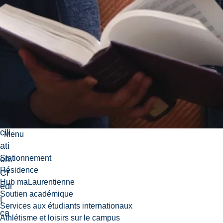
de
col
oni
zat
ion
an
d
rec
on
cili
Menu
ati
Stationnement
on.
Résidence
Cr
Hub maLaurentienne
edi
Soutien académique
t
Services aux étudiants internationaux
ca
Athlétisme et loisirs sur le campus