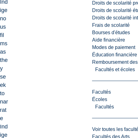
Ind
Droits de scolarité p
ige
Droits de scolarité é
Droits de scolarité i
no
Frais de scolarité
us
Bourses d'études
fil
Aide financière
ms
Modes de paiement
as
Éducation financière
the
Remboursement des fr
y
Facultés et écoles
se
ek
Facultés
to
Écoles
nar
Facultés
rat
e
Ind
Voir toutes les facult
ige
Facultés des Arts