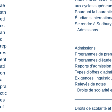
ae
aux cycles supérieur
Pourquoi la Laurent
sth
Étudiants internatio
eti
Se rendre à Sudbury
cs
Admissions
an
d
rep
Admissions
res
Programmes de premi
ent
Programmes d'études
ati
Reports d’admission
Types d'offres d'admi
on
Exigences linguistiq
al
Relevés de notes
pra
Droits de scolarité
ctic
es
of
Droits de scolarité e