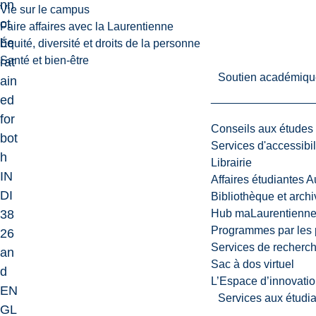
nn
Vie sur le campus
ot
Faire affaires avec la Laurentienne
be
Équité, diversité et droits de la personne
Santé et bien-être
rat
Soutien académiqu
ain
ed
for
Conseils aux études
bot
Services d'accessibil
h
Librairie
IN
Affaires étudiantes 
DI
Bibliothèque et arch
38
Hub maLaurentienn
Programmes par les 
26
Services de recherc
an
Sac à dos virtuel
d
L’Espace d’innovatio
EN
Services aux étudia
GL