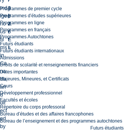
ry
-
r
Ind
3
a
Programmes de premier cycle
ige
8
l
Programmes d'études supérieures
Programmes en ligne
no
2
A
Programmes en français
us
6
r
Programmes Autochtones
fil
E
t
Futurs étudiants
ms
L
s
Futurs étudiants internationaux
in
Admissions
Ca
Droits de scolarité et renseignements financiers
na
Dates importantes
da
Majeures, Mineures, et Certificats
Cours
an
Développement professionnel
d
Facultés et écoles
dir
Répertoire du corps professoral
ect
Bureau d'études et des affaires francophones
ed
Bureau de l’enseignement et des programmes autochtones
by
Futurs étudiants