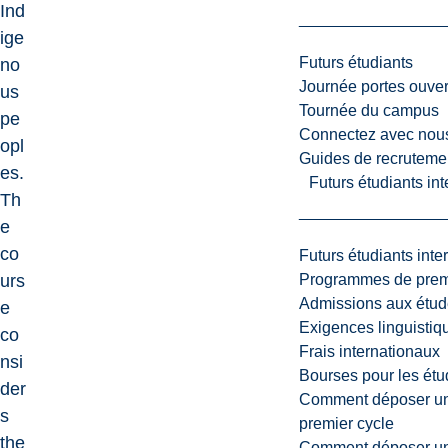
Ind
ige
Futurs étudiants
no
Journée portes ouver
us
Tournée du campus
pe
Connectez avec nou
opl
Guides de recrutemen
es.
Futurs étudiants in
Th
e
co
Futurs étudiants inte
Programmes de premi
urs
Admissions aux étud
e
Exigences linguistiq
co
Frais internationaux
nsi
Bourses pour les étu
der
Comment déposer une
s
premier cycle
the
Comment déposer une