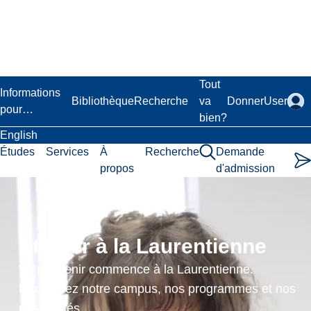
Passer
au
contenu
principal
Laurentian University
Tout
Informations
Bibliothèque
Recherche
va
Donner
User
pour…
bien?
English
Études
Services
À
Recherche
Demande
propos
d'admission
Indigenous
Film
Étudier à la Laurentienne
in
Votre avenir commence à la Laurentienne.
Canada
Découvrez notre campus, nos programmes et nos
possibilités.