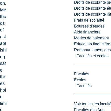
Droits de scolarité p
on.
Droits de scolarité é
Me
Droits de scolarité i
tho
Frais de scolarité
ds
Bourses d'études
of
Aide financière
est
Modes de paiement
abl
Éducation financière
ishi
Remboursement des fr
Facultés et écoles
ng
saf
e
Facultés
thr
Écoles
es
Facultés
hol
d
limi
Voir toutes les facult
Facultés des Arts
t