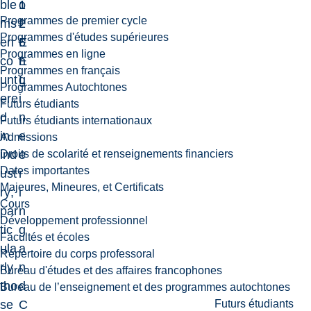
ble
1
o
Programmes de premier cycle
ms
2
f
Programmes d'études supérieures
en
6
E
Programmes en ligne
co
E
n
Programmes en français
unt
L
g
Programmes Autochtones
ere
i
Futurs étudiants
d
n
Futurs étudiants internationaux
in
e
Admissions
Droits de scolarité et renseignements financiers
ind
e
Dates importantes
ust
r
Majeures, Mineures, et Certificats
ry;
i
Cours
par
n
Développement professionnel
tic
g
Facultés et écoles
ula
a
Répertoire du corps professoral
rly
n
Bureau d'études et des affaires francophones
tho
d
Bureau de l’enseignement et des programmes autochtones
Futurs étudiants
se
C