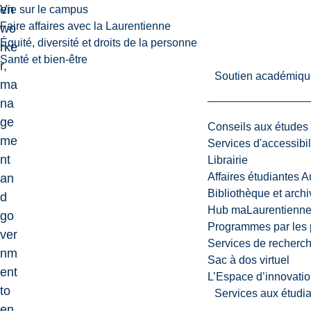
en
Vie sur le campus
Faire affaires avec la Laurentienne
wo
Équité, diversité et droits de la personne
rke
Santé et bien-être
r,
Soutien académiqu
ma
na
ge
Conseils aux études
me
Services d'accessibil
nt
Librairie
Affaires étudiantes 
an
Bibliothèque et arch
d
Hub maLaurentienn
go
Programmes par les 
ver
Services de recherc
nm
Sac à dos virtuel
ent
L’Espace d’innovatio
to
Services aux étudia
en