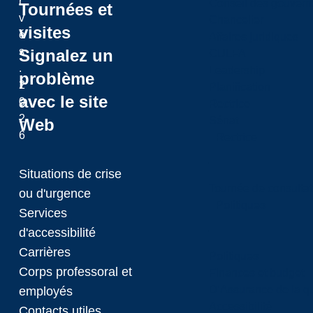
r
Conseil des gouvern
Tournées et
v
Chancelier
visites
é
Affaires juridiques
s
Signalez un
CULFA
.
Leadership
problème
2
Planification
avec le site
0
Rectrice
2
Sénat
Web
6
Rectrice
Situations de crise
Tournée de consultat
ou d'urgence
Politiques
Services
d'accessibilité
Carrières
Politiques
Corps professoral et
Finances et budget
D’Assurance de la qua
employés
Accessibilité
Contacts utiles