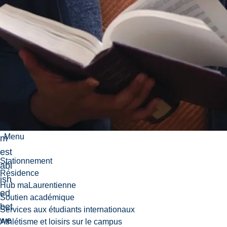
iga
ted
.
Th
e
trip
arti
te
sys
te
Menu
m
est
Stationnement
abl
Résidence
ish
Hub maLaurentienne
ed
Soutien académique
bet
Services aux étudiants internationaux
we
Athlétisme et loisirs sur le campus