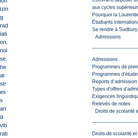
ion
aux cycles supérieur
izin
Pourquoi la Laurent
g
Étudiants internatio
rad
Se rendre à Sudbury
iati
Admissions
on,
noi
se,
Admissions
Programmes de premi
he
Programmes d'études
at
Reports d’admission
str
Types d'offres d'admi
es
Exigences linguistiq
s
Relevés de notes
an
Droits de scolarité
d
vib
rati
Droits de scolarité e