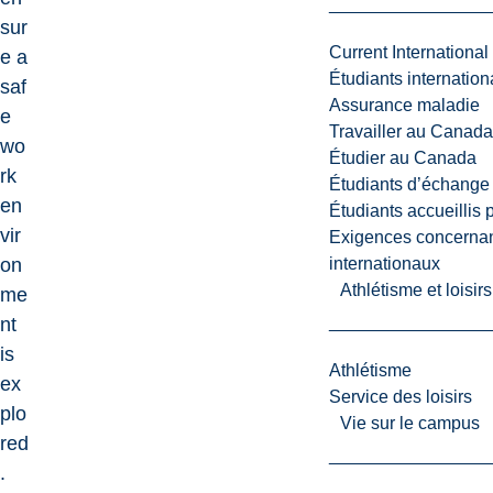
sur
Current International
e a
Étudiants internatio
saf
Assurance maladie
e
Travailler au Canada
wo
Étudier au Canada
rk
Étudiants d’échange 
en
Étudiants accueillis 
vir
Exigences concernan
on
internationaux
Athlétisme et loisir
me
nt
is
Athlétisme
ex
Service des loisirs
plo
Vie sur le campus
red
.