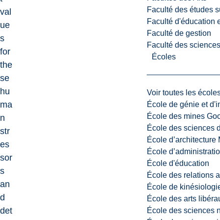
Faculté des études s
val
Faculté d'éducation e
ue
Faculté de gestion
s
Faculté des sciences,
for
Écoles
the
se
hu
Voir toutes les école
ma
École de génie et d'
École des mines G
n
École des sciences d
str
École d’architectur
es
École d’administratio
sor
École d'éducation
s
École des relations 
an
École de kinésiologi
d
École des arts libéra
det
École des sciences n