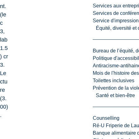
nt.
Services aux entrepr
Services de confére
(le
Service d'impression
c
Équité, diversité et
3,
lab
1.5
Bureau de l’équité, d
) cr
Politique d'accessibil
3.
Antiracisme-antihain
Le
Mois de l'histoire de
Toilettes inclusives
ctu
Prévention de la viol
re
Santé et bien-être
(3.
00)
.
Counselling
Ré-U Friperie de La
Banque alimentaire 