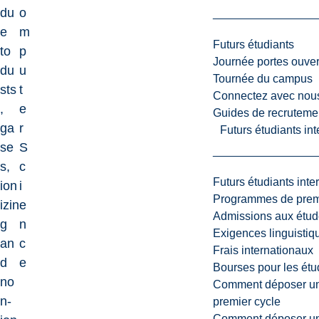
du
o
e
m
Futurs étudiants
to
p
Journée portes ouver
du
u
Tournée du campus
sts
t
Connectez avec nou
,
e
Guides de recrutemen
ga
r
Futurs étudiants in
se
S
s,
c
Futurs étudiants inte
ion
i
Programmes de premi
izin
e
Admissions aux étud
g
n
Exigences linguistiq
an
c
Frais internationaux
d
e
Bourses pour les étu
no
Comment déposer une
n-
premier cycle
Comment déposer une