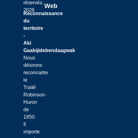
réservés.
Web
2026
Reconnaissance
du
territoire
-
Aki
Gaabijidebendaagwak
Nous
désirons
reconnaitre
le
Traité
Robinson-
Huron
de
1850.
Il
importe