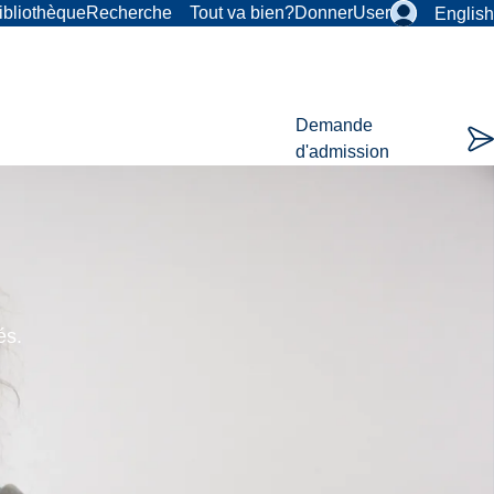
ibliothèque
Recherche
Tout va bien?
Donner
User
English
Demande
d'admission
és.