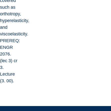
covered
such as
orthotropy,
hyperelasticity,
and
viscoelasticity.
PREREQ:
ENGR
2076.
(lec 3) cr
3.
Lecture
(3. 00).