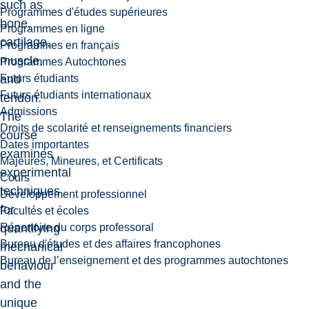
such as
Programmes d'études supérieures
bone,
Programmes en ligne
cartilage,
Programmes en français
muscle,
Programmes Autochtones
Futurs étudiants
and
Futurs étudiants internationaux
tendon.
Admissions
The
Droits de scolarité et renseignements financiers
course
Dates importantes
examines
Majeures, Mineures, et Certificats
experimental
Cours
techniques
Développement professionnel
for
Facultés et écoles
Répertoire du corps professoral
quantifying
Bureau d'études et des affaires francophones
mechanical
Bureau de l’enseignement et des programmes autochtones
behaviour
and the
unique