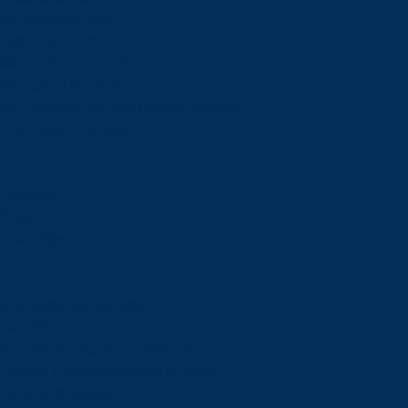
Bourses d'études
Aide financière
Modes de paiement
Éducation financière
Remboursement des frais de scolarité
Facultés et écoles
Facultés
Écoles
Facultés
Voir toutes les facultés
Facultés des Arts
Faculté des études supérieures
Faculté d'éducation et de la santé
Faculté de gestion