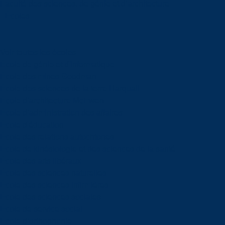
Faculté des sciences, de génie et d’architecture
Écoles
Voir toutes les écoles
École de génie et d'informatique
École des mines Goodman
École des sciences de la terre Harquail
École d’architecture McEwen
École d’administration des affaires
École d'éducation
École des relations autochtones
École de kinésiologie et des sciences de la santé
École des arts libéraux
École des sciences naturelles
École des sciences infirmières
École des sciences sociales
École de service social
École d’orthophonie