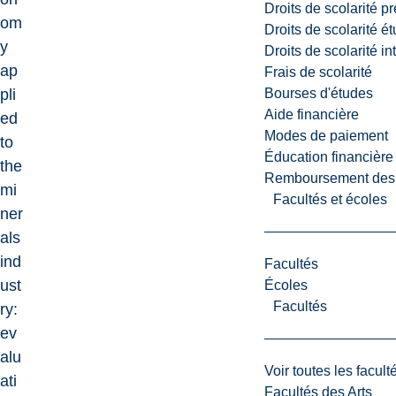
Droits de scolarité p
om
Droits de scolarité é
y
Droits de scolarité i
ap
Frais de scolarité
Bourses d'études
pli
Aide financière
ed
Modes de paiement
to
Éducation financière
the
Remboursement des fr
mi
Facultés et écoles
ner
als
ind
Facultés
ust
Écoles
Facultés
ry:
ev
alu
Voir toutes les facult
ati
Facultés des Arts