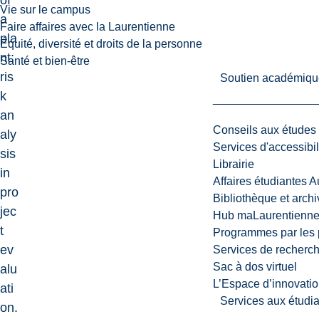
of
Vie sur le campus
a
Faire affaires avec la Laurentienne
pla
Équité, diversité et droits de la personne
nt;
Santé et bien-être
ris
Soutien académiqu
k
an
Conseils aux études
aly
Services d'accessibil
sis
Librairie
in
Affaires étudiantes 
pro
Bibliothèque et arch
jec
Hub maLaurentienn
t
Programmes par les 
ev
Services de recherc
Sac à dos virtuel
alu
L’Espace d’innovatio
ati
Services aux étudia
on.