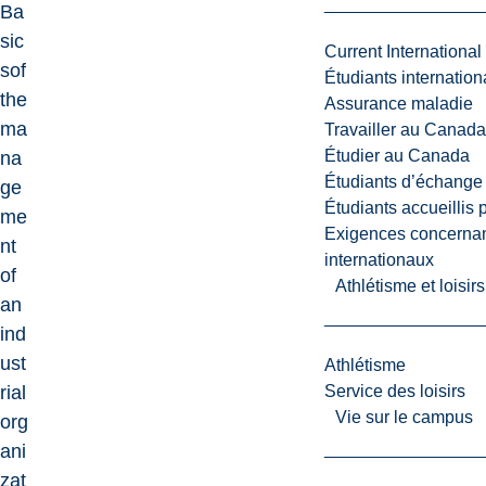
Ba
sic
Current International
sof
Étudiants internatio
the
Assurance maladie
ma
Travailler au Canada
Étudier au Canada
na
Étudiants d’échange 
ge
Étudiants accueillis 
me
Exigences concernan
nt
internationaux
of
Athlétisme et loisir
an
ind
ust
Athlétisme
rial
Service des loisirs
Vie sur le campus
org
ani
zat