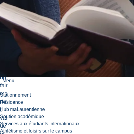
mi
ne;
opt
im
um
fac
ility
loc
ati
on;
Menu
fair
ma
Stationnement
rke
Résidence
t
Hub maLaurentienne
Soutien académique
val
Services aux étudiants internationaux
ue
Athlétisme et loisirs sur le campus