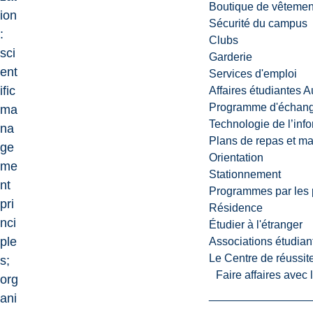
Boutique de vêtemen
ion
Sécurité du campus
:
Clubs
sci
Garderie
ent
Services d'emploi
ific
Affaires étudiantes 
Programme d'échange
ma
Technologie de l’inf
na
Plans de repas et m
ge
Orientation
me
Stationnement
nt
Programmes par les 
pri
Résidence
nci
Étudier à l'étranger
ple
Associations étudian
Le Centre de réussite
s;
Faire affaires avec
org
ani