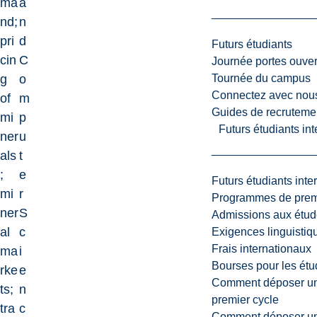
ma
a
nd;
n
pri
d
Futurs étudiants
cin
C
Journée portes ouver
Tournée du campus
g
o
Connectez avec nou
of
m
Guides de recrutemen
mi
p
Futurs étudiants in
ner
u
als
t
;
e
Futurs étudiants inte
mi
r
Programmes de premi
ner
S
Admissions aux étud
al
c
Exigences linguistiq
Frais internationaux
ma
i
Bourses pour les étu
rke
e
Comment déposer une
ts;
n
premier cycle
tra
c
Comment déposer une