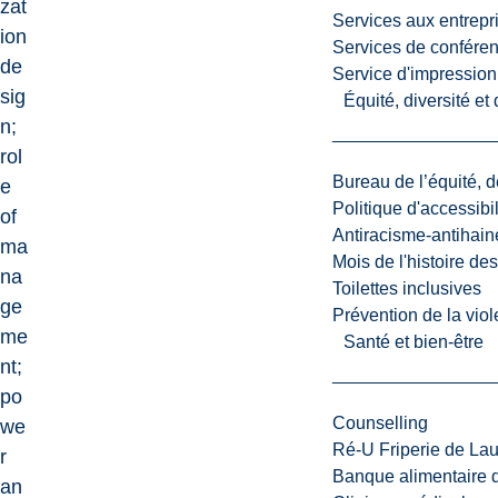
zat
Services aux entrepr
ion
Services de confére
de
Service d'impression
sig
Équité, diversité et
n;
rol
Bureau de l’équité, d
e
Politique d'accessibil
of
Antiracisme-antihain
ma
Mois de l'histoire de
na
Toilettes inclusives
ge
Prévention de la viol
me
Santé et bien-être
nt;
po
Counselling
we
Ré-U Friperie de La
r
Banque alimentaire 
an