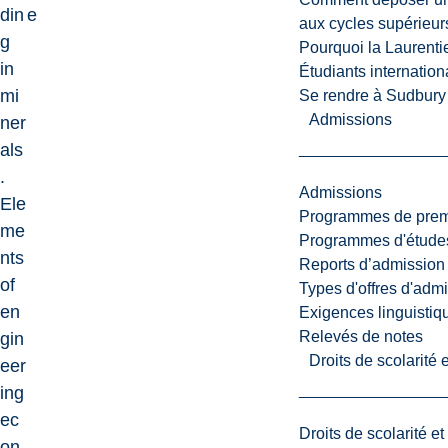
din
e
aux cycles supérieur
g
Pourquoi la Laurent
in
Étudiants internatio
mi
Se rendre à Sudbury
Admissions
ner
als
.
Admissions
Ele
Programmes de premi
me
Programmes d'études
nts
Reports d’admission
of
Types d'offres d'admi
en
Exigences linguistiq
Relevés de notes
gin
Droits de scolarité
eer
ing
ec
Droits de scolarité e
on