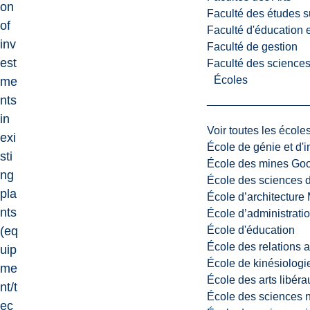
on
Faculté des études s
of
Faculté d'éducation e
inv
Faculté de gestion
est
Faculté des sciences,
Écoles
me
nts
in
Voir toutes les école
exi
École de génie et d'
sti
École des mines G
ng
École des sciences d
pla
École d’architectur
nts
École d’administratio
École d'éducation
(eq
École des relations 
uip
École de kinésiologi
me
École des arts libéra
nt/t
École des sciences n
ec