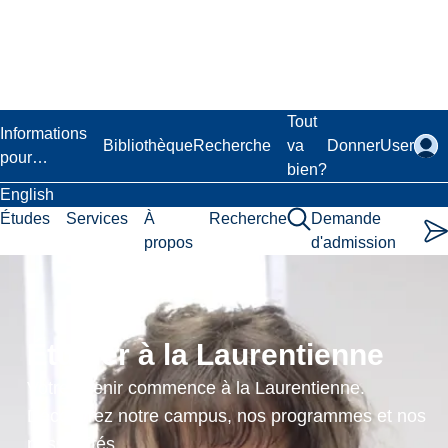
Passer
au
contenu
principal
Laurentian University
Tout
Informations
Bibliothèque
Recherche
va
Donner
User
pour…
bien?
English
Études
Services
À
Recherche
Demande
propos
d'admission
Mineral
Resources
Étudier à la Laurentienne
Economics
Votre avenir commence à la Laurentienne.
and
Découvrez notre campus, nos programmes et nos
possibilités.