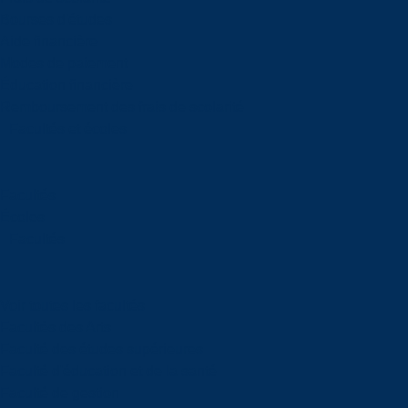
Bourses d'études
Aide financière
Modes de paiement
Éducation financière
Remboursement des frais de scolarité
Facultés et écoles
Facultés
Écoles
Facultés
Voir toutes les facultés
Facultés des Arts
Faculté des études supérieures
Faculté d'éducation et de la santé
Faculté de gestion