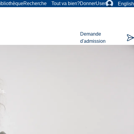
ibliothèque
Recherche
Tout va bien?
Donner
User
English
Demande
d'admission
és.