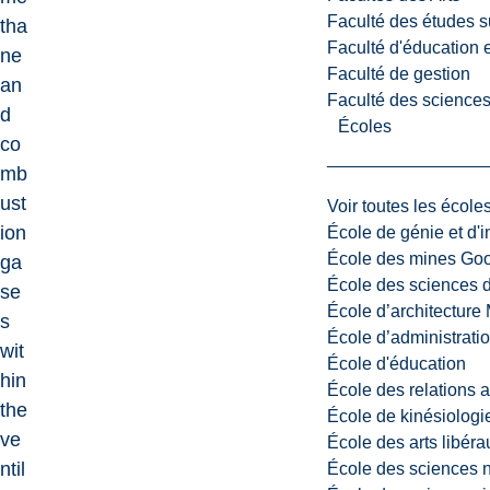
Faculté des études s
tha
Faculté d'éducation e
ne
Faculté de gestion
an
Faculté des sciences,
d
Écoles
co
mb
ust
Voir toutes les école
ion
École de génie et d'
École des mines G
ga
École des sciences d
se
École d’architectur
s
École d’administratio
wit
École d'éducation
hin
École des relations 
the
École de kinésiologi
ve
École des arts libéra
ntil
École des sciences n