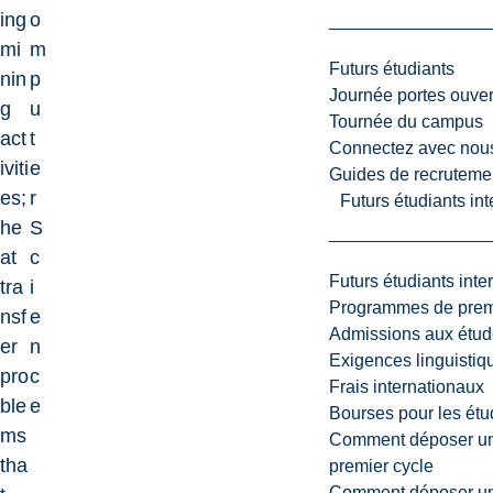
ing
o
mi
m
Futurs étudiants
nin
p
Journée portes ouver
g
u
Tournée du campus
act
t
Connectez avec nou
iviti
e
Guides de recrutemen
es;
r
Futurs étudiants in
he
S
at
c
Futurs étudiants inte
tra
i
Programmes de premi
nsf
e
Admissions aux étud
er
n
Exigences linguistiq
pro
c
Frais internationaux
ble
e
Bourses pour les étu
ms
Comment déposer une
tha
premier cycle
Comment déposer une