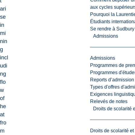
t
aux cycles supérieur
ari
Pourquoi la Laurent
se
Étudiants internatio
in
Se rendre à Sudbury
mi
Admissions
nin
g
incl
Admissions
Programmes de premi
udi
Programmes d'études
ng
Reports d’admission
flo
Types d'offres d'admi
w
Exigences linguistiq
of
Relevés de notes
he
Droits de scolarité
at
fro
m
Droits de scolarité e