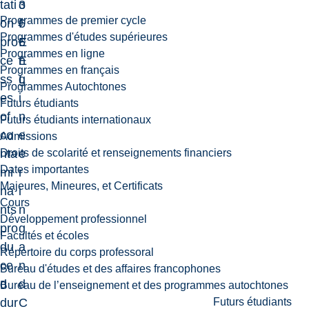
tati
3
o
Programmes de premier cycle
on
6
f
Programmes d'études supérieures
pro
6
E
Programmes en ligne
ce
E
n
Programmes en français
ss
L
g
Programmes Autochtones
es
i
Futurs étudiants
of
n
Futurs étudiants internationaux
co
e
Admissions
Droits de scolarité et renseignements financiers
nta
e
Dates importantes
mi
r
Majeures, Mineures, et Certificats
na
i
Cours
nts
n
Développement professionnel
pro
g
Facultés et écoles
du
a
Répertoire du corps professoral
ce
n
Bureau d'études et des affaires francophones
d
d
Bureau de l’enseignement et des programmes autochtones
Futurs étudiants
dur
C