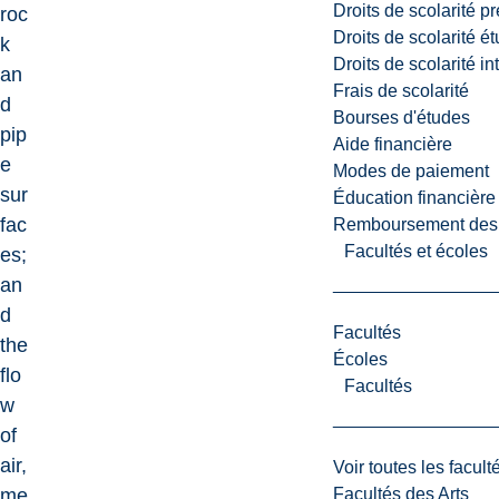
Droits de scolarité p
roc
Droits de scolarité é
k
Droits de scolarité i
an
Frais de scolarité
d
Bourses d'études
pip
Aide financière
e
Modes de paiement
sur
Éducation financière
fac
Remboursement des fr
Facultés et écoles
es;
an
d
Facultés
the
Écoles
flo
Facultés
w
of
air,
Voir toutes les facult
Facultés des Arts
me