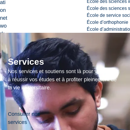
École des sciences i
ati
École des sciences s
on
École de service soc
net
École d’orthophonie
wo
École d’administrati
rk
aft
er
mi
Services
ne
Nos services et soutiens sont là pour vous aider
fire
à réussir vos études et à profiter pleinement de
s.
la vie universitaire.
cr
3.
Consulter nos
services