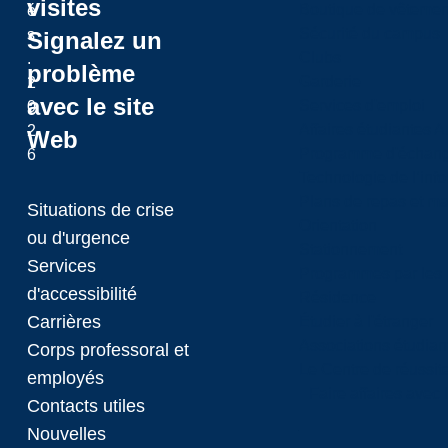
visites
Boutique de vêtemen
é
Sécurité du campus
s
Signalez un
Clubs
.
problème
Garderie
2
avec le site
Services d'emploi
0
Affaires étudiantes 
2
Web
Programme d'échange
6
Technologie de l’inf
Plans de repas et m
Situations de crise
Orientation
ou d'urgence
Stationnement
Services
Programmes par les 
d'accessibilité
Résidence
Carrières
Étudier à l'étranger
Associations étudian
Corps professoral et
Le Centre de réussite
employés
Faire affaires avec
Contacts utiles
Nouvelles