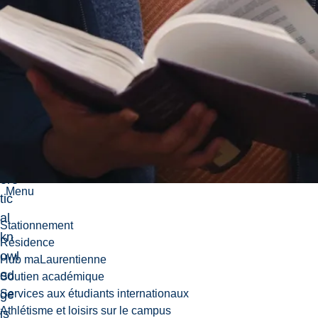
no
co
mp
osi
tes
.
Th
e
the
ore
Menu
tic
al
Stationnement
kn
Résidence
owl
Hub maLaurentienne
ed
Soutien académique
ge
Services aux étudiants internationaux
Athlétisme et loisirs sur le campus
is