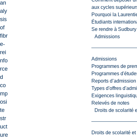
an
aux cycles supérieur
aly
Pourquoi la Laurent
sis
Étudiants internatio
of
Se rendre à Sudbury
fibr
Admissions
e-
rei
Admissions
nfo
Programmes de premi
rce
Programmes d'études
d
Reports d’admission
co
Types d'offres d'admi
mp
Exigences linguistiq
osi
Relevés de notes
te
Droits de scolarité
str
uct
Droits de scolarité e
ure