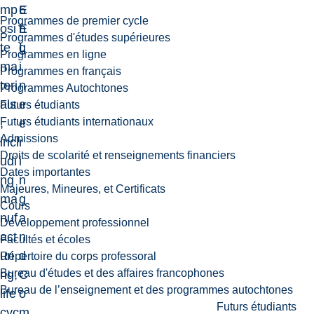
mp
6
E
Programmes de premier cycle
osi
E
n
Programmes d'études supérieures
te
L
g
Programmes en ligne
ma
i
Programmes en français
teri
n
Programmes Autochtones
als
e
Futurs étudiants
Futurs étudiants internationaux
,
e
Admissions
incl
r
Droits de scolarité et renseignements financiers
udi
i
Dates importantes
ng
n
Majeures, Mineures, et Certificats
ma
g
Cours
nuf
a
Développement professionnel
act
n
Facultés et écoles
uri
d
Répertoire du corps professoral
Bureau d'études et des affaires francophones
ng,
C
Bureau de l’enseignement et des programmes autochtones
life
o
Futurs étudiants
cyc
m