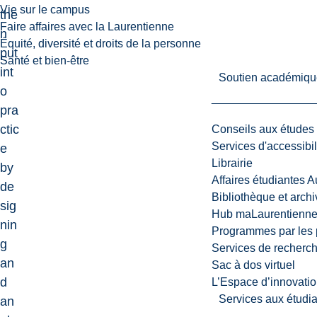
Vie sur le campus
the
Faire affaires avec la Laurentienne
n
Équité, diversité et droits de la personne
put
Santé et bien-être
int
Soutien académiqu
o
pra
ctic
Conseils aux études
Services d'accessibil
e
Librairie
by
Affaires étudiantes 
de
Bibliothèque et arch
sig
Hub maLaurentienn
nin
Programmes par les 
g
Services de recherc
an
Sac à dos virtuel
d
L’Espace d’innovatio
Services aux étudia
an