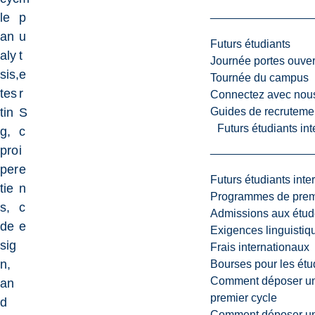
le
p
an
u
Futurs étudiants
aly
t
Journée portes ouver
sis,
e
Tournée du campus
tes
r
Connectez avec nou
Guides de recrutemen
tin
S
Futurs étudiants in
g,
c
pro
i
per
e
Futurs étudiants inte
tie
n
Programmes de premi
s,
c
Admissions aux étud
de
e
Exigences linguistiq
sig
Frais internationaux
n,
Bourses pour les étu
Comment déposer une
an
premier cycle
d
Comment déposer une