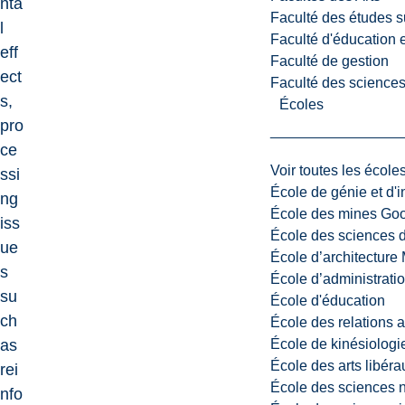
nta
Faculté des études s
l
Faculté d'éducation e
eff
Faculté de gestion
ect
Faculté des sciences,
s,
Écoles
pro
ce
Voir toutes les école
ssi
École de génie et d'
ng
École des mines G
iss
École des sciences d
ue
École d’architectur
s
École d’administratio
su
École d'éducation
ch
École des relations 
École de kinésiologi
as
École des arts libéra
rei
École des sciences n
nfo