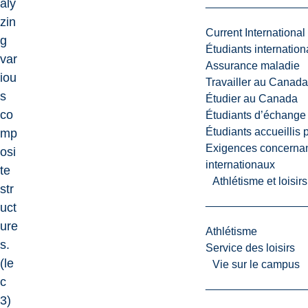
aly
zin
Current International
g
Étudiants internatio
var
Assurance maladie
iou
Travailler au Canada
s
Étudier au Canada
co
Étudiants d’échange 
Étudiants accueillis 
mp
Exigences concernan
osi
internationaux
te
Athlétisme et loisir
str
uct
ure
Athlétisme
s.
Service des loisirs
(le
Vie sur le campus
c
3)