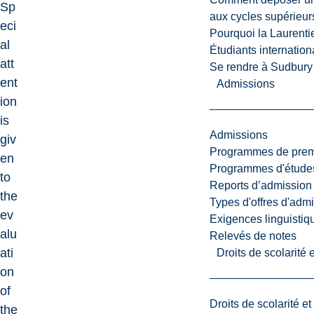
Sp
aux cycles supérieur
eci
Pourquoi la Laurent
al
Étudiants internatio
att
Se rendre à Sudbury
ent
Admissions
ion
is
Admissions
giv
Programmes de premi
en
Programmes d'études
to
Reports d’admission
the
Types d'offres d'admi
ev
Exigences linguistiq
alu
Relevés de notes
ati
Droits de scolarité
on
of
Droits de scolarité e
the