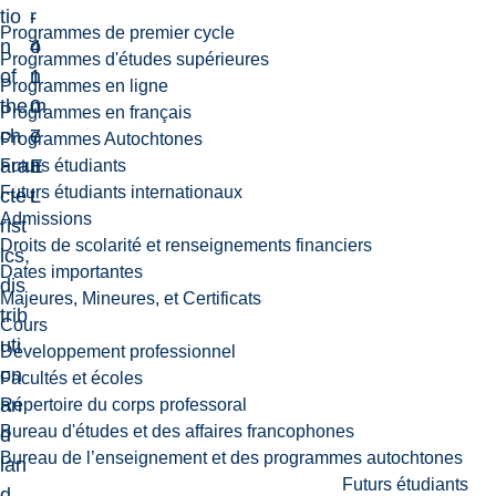
tio
-
r
Programmes de premier cycle
n
4
o
Programmes d'études supérieures
of
1
n
Programmes en ligne
the
0
m
Programmes en français
ch
7
e
Programmes Autochtones
ara
E
n
Futurs étudiants
Futurs étudiants internationaux
cte
L
t
Admissions
rist
Droits de scolarité et renseignements financiers
ics,
Dates importantes
dis
Majeures, Mineures, et Certificats
trib
Cours
uti
Développement professionnel
on
Facultés et écoles
an
Répertoire du corps professoral
Bureau d'études et des affaires francophones
d
Bureau de l’enseignement et des programmes autochtones
lan
Futurs étudiants
d