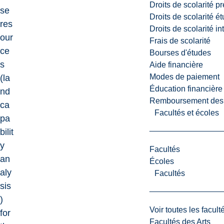
Droits de scolarité p
se
Droits de scolarité é
res
Droits de scolarité i
our
Frais de scolarité
ce
Bourses d'études
s
Aide financière
Modes de paiement
(la
Éducation financière
nd
Remboursement des fr
ca
Facultés et écoles
pa
bilit
y
Facultés
an
Écoles
aly
Facultés
sis
)
Voir toutes les facult
for
Facultés des Arts