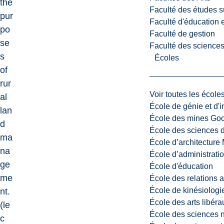
the
Faculté des études s
pur
Faculté d'éducation e
po
Faculté de gestion
se
Faculté des sciences,
s
Écoles
of
rur
Voir toutes les école
al
École de génie et d'
lan
École des mines G
d
École des sciences d
ma
École d’architectur
na
École d’administratio
ge
École d'éducation
me
École des relations 
École de kinésiologi
nt.
École des arts libéra
(le
École des sciences n
c