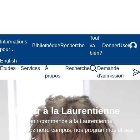
Passer
au
contenu
principal
Laurentian University
Tout
Informations
Bibliothèque
Recherche
va
Donner
User
pour…
bien?
English
Études
Services
À
Recherche
Demande
propos
d'admission
Land
Resources
Étudier à la Laurentienne
and
Votre avenir commence à la Laurentienne.
Their
Découvrez notre campus, nos programmes et nos
possibilités.