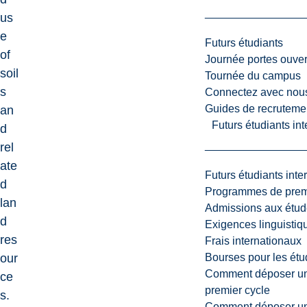
us
e
Futurs étudiants
of
Journée portes ouver
soil
Tournée du campus
s
Connectez avec nou
Guides de recrutemen
an
Futurs étudiants in
d
rel
ate
Futurs étudiants inte
d
Programmes de premi
lan
Admissions aux étud
d
Exigences linguistiq
res
Frais internationaux
Bourses pour les étu
our
Comment déposer une
ce
premier cycle
s.
Comment déposer une