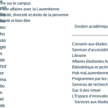
à
Vie sur le campus
utili
Faire affaires avec la Laurentienne
ser
Équité, diversité et droits de la personne
les
Santé et bien-être
Soutien académiqu
tec
hn
olo
Conseils aux études
gie
Services d'accessibil
s
Librairie
de
Affaires étudiantes 
l'inf
Bibliothèque et arch
or
Hub maLaurentienn
Programmes par les 
ma
Services de recherc
tio
Sac à dos virtuel
n
L’Espace d’innovatio
et
Services aux étudia
de