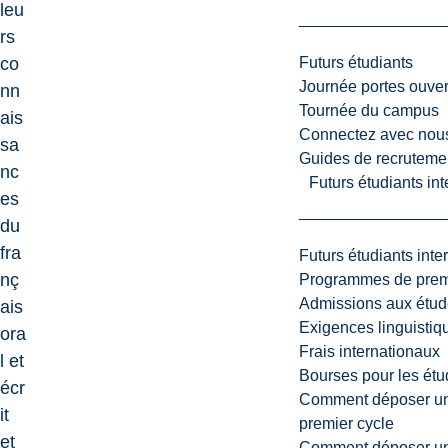
leu
rs
Futurs étudiants
co
Journée portes ouver
nn
Tournée du campus
ais
Connectez avec nou
sa
Guides de recrutemen
nc
Futurs étudiants in
es
du
fra
Futurs étudiants inte
nç
Programmes de premi
Admissions aux étud
ais
Exigences linguistiq
ora
Frais internationaux
l et
Bourses pour les étu
écr
Comment déposer une
it
premier cycle
et
Comment déposer une