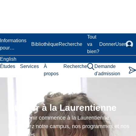
Passer
au
contenu
principal
Laurentian University
Tout
Informations
Bibliothèque
Recherche
va
Donner
User
pour…
bien?
English
Études
Services
À
Recherche
Demande
propos
d'admission
Texte
et
Étudier à la Laurentienne
contexte:
Votre avenir commence à la Laurentienne.
interaction
Découvrez notre campus, nos programmes et nos
possibilités.