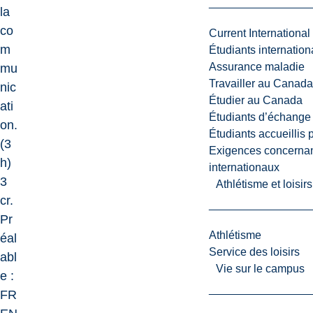
la
co
Current International
m
Étudiants internatio
Assurance maladie
mu
Travailler au Canada
nic
Étudier au Canada
ati
Étudiants d’échange 
on.
Étudiants accueillis 
(3
Exigences concernan
h)
internationaux
3
Athlétisme et loisir
cr.
Pr
Athlétisme
éal
Service des loisirs
abl
Vie sur le campus
e :
FR