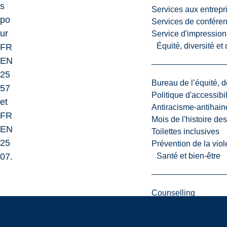
s
Services aux entrepr
po
Services de confére
ur
Service d'impression
Équité, diversité et
FR
EN
25
Bureau de l’équité, d
57
Politique d'accessibil
et
Antiracisme-antihain
FR
Mois de l'histoire de
EN
Toilettes inclusives
25
Prévention de la viol
07.
Santé et bien-être
Counselling
Ré-U Friperie de La
Banque alimentaire 