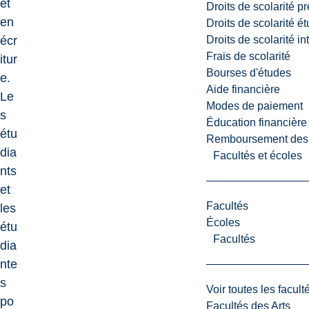
et
Droits de scolarité p
en
Droits de scolarité é
Droits de scolarité i
écr
Frais de scolarité
itur
Bourses d'études
e.
Aide financière
Le
Modes de paiement
s
Éducation financière
étu
Remboursement des fr
dia
Facultés et écoles
nts
et
Facultés
les
Écoles
étu
Facultés
dia
nte
s
Voir toutes les facult
po
Facultés des Arts