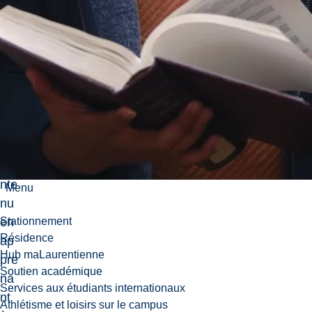
nt
la
qu
alit
é
de
leu
r
co
nte
Menu
nu
en
Stationnement
Résidence
ap
Hub maLaurentienne
pre
Soutien académique
na
Services aux étudiants internationaux
nt
Athlétisme et loisirs sur le campus