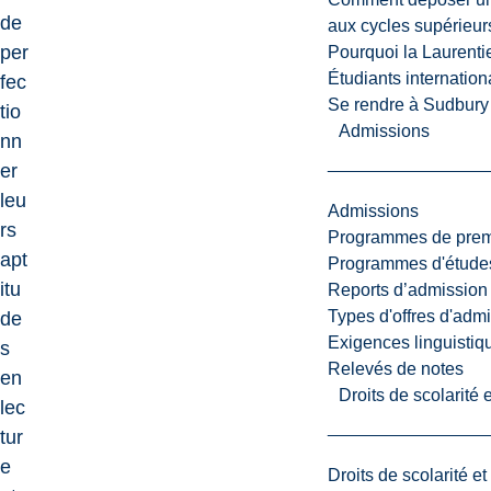
de
aux cycles supérieur
per
Pourquoi la Laurent
Étudiants internatio
fec
Se rendre à Sudbury
tio
Admissions
nn
er
leu
Admissions
rs
Programmes de premi
apt
Programmes d'études
itu
Reports d’admission
Types d'offres d'admi
de
Exigences linguistiq
s
Relevés de notes
en
Droits de scolarité
lec
tur
e
Droits de scolarité e