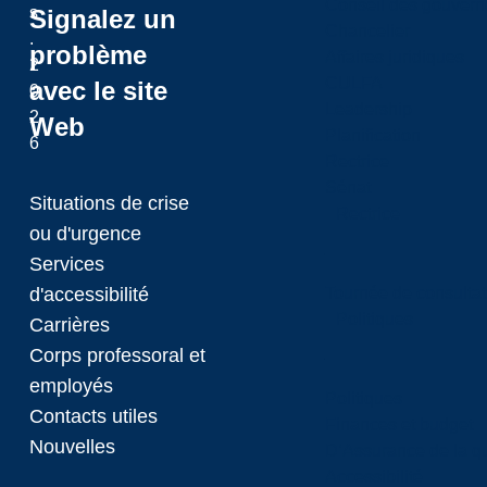
Conseil des gouvern
s
Signalez un
Chancelier
.
problème
Affaires juridiques
2
CULFA
avec le site
0
Leadership
2
Web
Planification
6
Rectrice
Sénat
Situations de crise
Rectrice
ou d'urgence
Services
Tournée de consultat
d'accessibilité
Politiques
Carrières
Corps professoral et
employés
Politiques
Contacts utiles
Finances et budget
Nouvelles
D’Assurance de la qua
Accessibilité