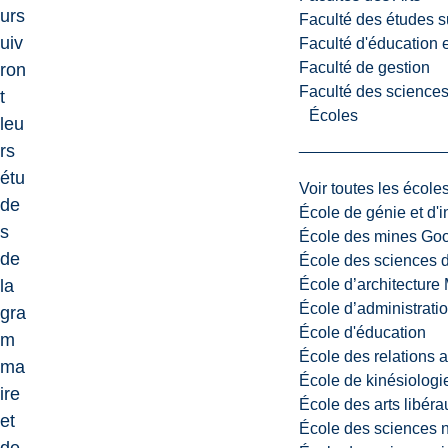
urs
Faculté des études s
uiv
Faculté d'éducation e
Faculté de gestion
ron
Faculté des sciences,
t
Écoles
leu
rs
étu
Voir toutes les école
de
École de génie et d'
s
École des mines G
de
École des sciences d
École d’architectur
la
École d’administratio
gra
École d'éducation
m
École des relations 
ma
École de kinésiologi
ire
École des arts libéra
et
École des sciences n