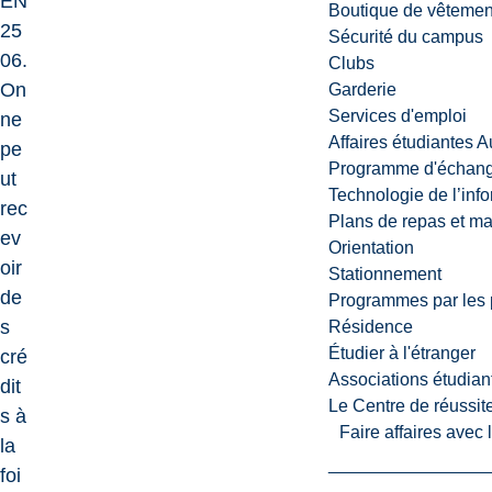
EN
Boutique de vêtemen
25
Sécurité du campus
06.
Clubs
On
Garderie
Services d'emploi
ne
Affaires étudiantes 
pe
Programme d'échange
ut
Technologie de l’inf
rec
Plans de repas et m
ev
Orientation
oir
Stationnement
de
Programmes par les 
s
Résidence
Étudier à l'étranger
cré
Associations étudian
dit
Le Centre de réussite
s à
Faire affaires avec
la
foi