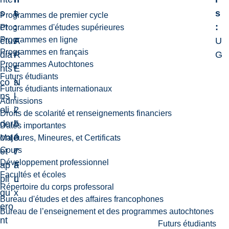
s
s
t
s
Programmes de premier cycle
et
:
:
:
Programmes d'études supérieures
Programmes en ligne
étu
F
A
U
Programmes en français
dia
R
r
G
Programmes Autochtones
nts
E
t
Futurs étudiants
co
N
s
Futurs étudiants internationaux
ns
-
l
Admissions
oli
2
i
Droits de scolarité et renseignements financiers
der
5
b
Dates importantes
ont
0
é
Majeures, Mineures, et Certificats
Cours
et
7
r
Développement professionnel
ap
F
a
Facultés et écoles
pli
L
u
Répertoire du corps professoral
qu
x
Bureau d'études et des affaires francophones
ero
Bureau de l’enseignement et des programmes autochtones
nt
Futurs étudiants