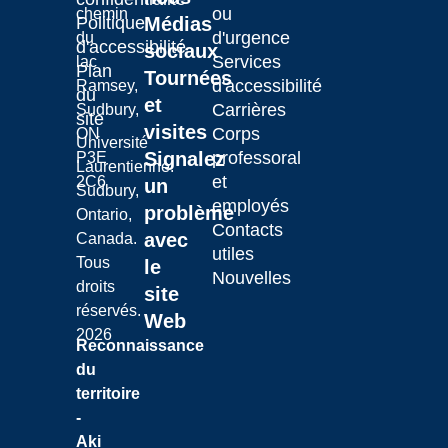
ou
chemin
Laurentian University
Politique
Médias
d'urgence
du
d'accessibilité
sociaux
Services
lac
Plan
Tournées
d'accessibilité
Ramsey,
du
et
Carrières
Sudbury,
site
visites
Corps
ON
Université
Signalez
professoral
P3E
Laurentienne.
et
2C6
un
Sudbury,
employés
problème
Ontario,
Contacts
avec
Canada.
utiles
Tous
le
Nouvelles
droits
site
réservés.
Web
2026
Reconnaissance
du
territoire
-
Aki