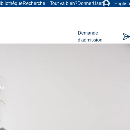
ibliothèque
Recherche
Tout va bien?
Donner
User
English
Demande
d'admission
és.