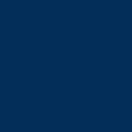
Bourses d'études
Aide financière
Modes de paiement
Éducation financière
Remboursement des frais de scolarité
Facultés et écoles
Facultés
Écoles
Facultés
Voir toutes les facultés
Facultés des Arts
Faculté des études supérieures
Faculté d'éducation et de la santé
Faculté de gestion