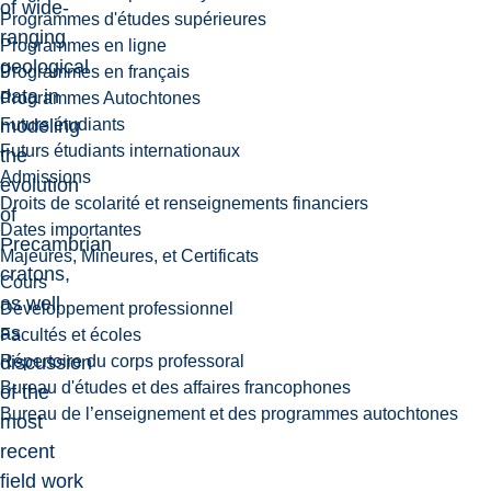
of wide-
Programmes d'études supérieures
ranging
Programmes en ligne
geological
Programmes en français
data in
Programmes Autochtones
Futurs étudiants
modeling
Futurs étudiants internationaux
the
Admissions
evolution
Droits de scolarité et renseignements financiers
of
Dates importantes
Precambrian
Majeures, Mineures, et Certificats
cratons,
Cours
as well
Développement professionnel
as
Facultés et écoles
Répertoire du corps professoral
discussion
Bureau d'études et des affaires francophones
of the
Bureau de l’enseignement et des programmes autochtones
most
recent
field work