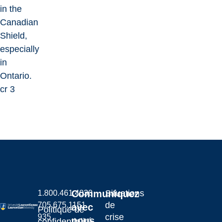
in the
Canadian
Shield,
especially
in
Ontario.
cr 3
Communiquez
Situations
1.800.461.4030
de
705.675.1151
avec
Politique de
crise
935
nous
confidentialité