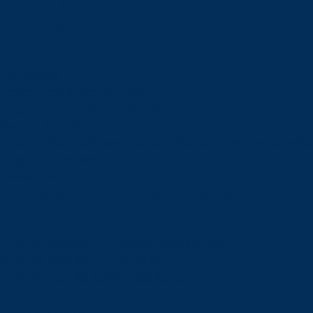
Se rendre à Sudbury
Admissions
Admissions
Programmes de premier cycle
Programmes d'études supérieures
Reports d’admission
Types d'offres d'admission et répondre aux conditions de l'offre
Exigences linguistiques
Relevés de notes
Droits de scolarité et renseignements financiers
Droits de scolarité et renseignements financiers
Droits de scolarité premier cycle
Droits de scolarité études supérieures
Droits de scolarité internationaux
Frais de scolarité