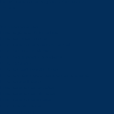
Faculté des sciences, de génie et d’architecture
Écoles
Voir toutes les écoles
École de génie et d'informatique
École des mines Goodman
École des sciences de la terre Harquail
École d’architecture McEwen
École d’administration des affaires
École d'éducation
École des relations autochtones
École de kinésiologie et des sciences de la santé
École des arts libéraux
École des sciences naturelles
École des sciences infirmières
École des sciences sociales
École de service social
École d’orthophonie