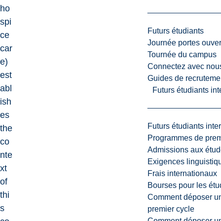
ho
spi
Futurs étudiants
ce
Journée portes ouver
car
Tournée du campus
e)
Connectez avec nou
est
Guides de recrutemen
abl
Futurs étudiants in
ish
es
Futurs étudiants inte
the
Programmes de premi
co
Admissions aux étud
nte
Exigences linguistiq
xt
Frais internationaux
of
Bourses pour les étu
thi
Comment déposer une
s
premier cycle
Comment déposer une