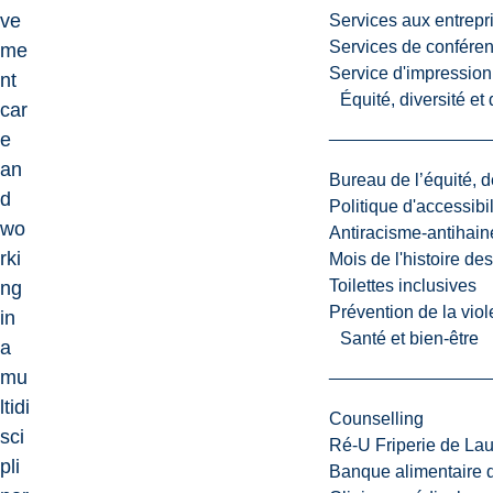
ve
Services aux entrepr
Services de confére
me
Service d'impression
nt
Équité, diversité et
car
e
an
Bureau de l’équité, d
d
Politique d'accessibil
wo
Antiracisme-antihain
rki
Mois de l'histoire de
Toilettes inclusives
ng
Prévention de la viol
in
Santé et bien-être
a
mu
ltidi
Counselling
sci
Ré-U Friperie de La
pli
Banque alimentaire 