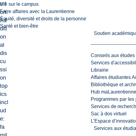
mf
Vie sur le campus
Faire affaires avec la Laurentienne
ort.
Équité, diversité et droits de la personne
Ad
Santé et bien-être
diti
Soutien académiqu
on
al
dis
Conseils aux études
cu
Services d'accessibil
ssi
Librairie
on
Affaires étudiantes 
Bibliothèque et arch
top
Hub maLaurentienn
ics
Programmes par les 
incl
Services de recherc
ud
Sac à dos virtuel
e:
L’Espace d’innovatio
fa
Services aux étudia
mil