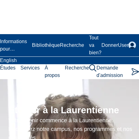
Passer
au
contenu
principal
Laurentian University
Tout
Informations
Bibliothèque
Recherche
va
Donner
User
pour…
bien?
English
Études
Services
À
Recherche
Demande
propos
d'admission
End-
Of-
Étudier à la Laurentienne
Life:
Votre avenir commence à la Laurentienne.
Care
Découvrez notre campus, nos programmes et nos
possibilités.