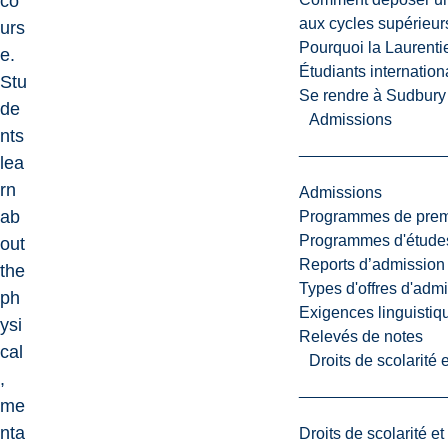
co
aux cycles supérieur
urs
Pourquoi la Laurent
e.
Étudiants internatio
Stu
Se rendre à Sudbury
de
Admissions
nts
lea
rn
Admissions
ab
Programmes de premi
Programmes d'études
out
Reports d’admission
the
Types d'offres d'admi
ph
Exigences linguistiq
ysi
Relevés de notes
cal
Droits de scolarité
,
me
nta
Droits de scolarité e