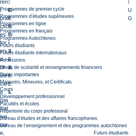
ren
:
:
:
Programmes de premier cycle
t
G
L
U
Programmes d'études supérieures
pra
E
i
G
Programmes en ligne
ctic
R
b
Programmes en français
es
O
e
Programmes Autochtones
for
-
r
Futurs étudiants
en
2
a
Futurs étudiants internationaux
d-
2
l
Admissions
of-
2
A
Droits de scolarité et renseignements financiers
Dates importantes
life
6
r
Majeures, Mineures, et Certificats
car
E
t
Cours
e
L
s
Développement professionnel
(pa
Facultés et écoles
lliat
Répertoire du corps professoral
ive
Bureau d'études et des affaires francophones
car
Bureau de l’enseignement et des programmes autochtones
e,
Futurs étudiants