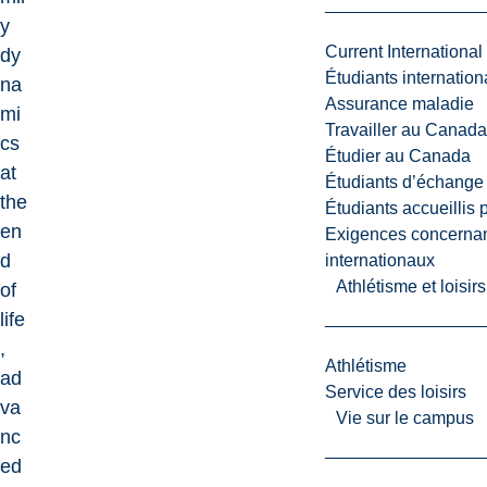
y
Current International
dy
Étudiants internatio
na
Assurance maladie
mi
Travailler au Canada
cs
Étudier au Canada
at
Étudiants d’échange 
the
Étudiants accueillis 
en
Exigences concernan
d
internationaux
Athlétisme et loisir
of
life
,
Athlétisme
ad
Service des loisirs
va
Vie sur le campus
nc
ed