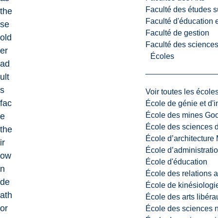
Faculté des études s
the
Faculté d'éducation e
se
Faculté de gestion
old
Faculté des sciences,
er
Écoles
ad
ult
s
Voir toutes les école
fac
École de génie et d'
École des mines G
e
École des sciences d
the
École d’architectur
ir
École d’administratio
ow
École d'éducation
n
École des relations 
de
École de kinésiologi
ath
École des arts libéra
or
École des sciences n