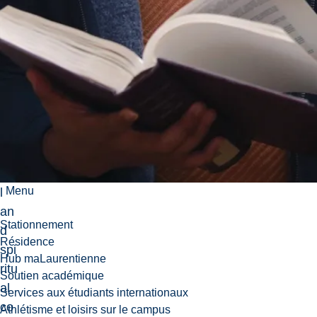
n-
me
dic
al,
ph
ysi
cal
,
me
nta
Menu
l
an
Stationnement
d
Résidence
spi
Hub maLaurentienne
ritu
Soutien académique
al
Services aux étudiants internationaux
co
Athlétisme et loisirs sur le campus