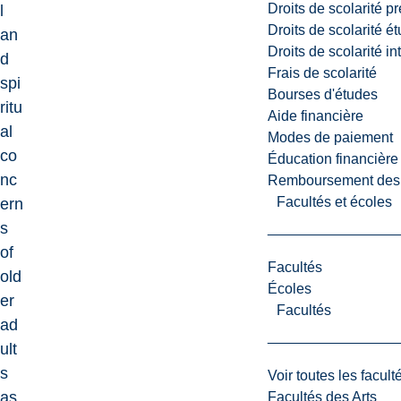
Droits de scolarité p
l
Droits de scolarité é
an
Droits de scolarité i
d
Frais de scolarité
spi
Bourses d'études
ritu
Aide financière
al
Modes de paiement
co
Éducation financière
nc
Remboursement des fr
Facultés et écoles
ern
s
of
Facultés
old
Écoles
er
Facultés
ad
ult
s
Voir toutes les facult
as
Facultés des Arts