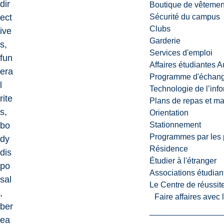
dir
Boutique de vêtemen
ect
Sécurité du campus
Clubs
ive
Garderie
s,
Services d'emploi
fun
Affaires étudiantes 
era
Programme d'échange
l
Technologie de l’inf
rite
Plans de repas et m
s,
Orientation
bo
Stationnement
Programmes par les 
dy
Résidence
dis
Étudier à l'étranger
po
Associations étudian
sal
Le Centre de réussite
,
Faire affaires avec
ber
ea