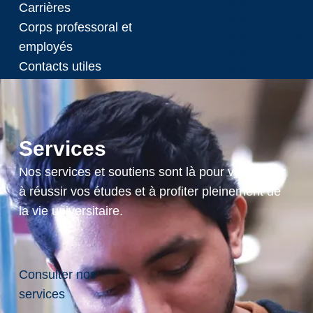
École des sciences i
Carrières
École des sciences s
Corps professoral et
École de service soc
employés
École d’orthophonie
Contacts utiles
École d’administrati
Nouvelles
R
Services
e
Nos services et soutiens sont là pour vous aider
c
o
à réussir vos études et à profiter pleinement de
n
la vie universitaire.
n
a
i
s
Consulter nos
s
services
a