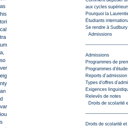
as
aux cycles supérieur
Pourquoi la Laurent
his
Étudiants internatio
tori
Se rendre à Sudbury
cal
Admissions
tra
um
a,
Admissions
so
Programmes de premi
ver
Programmes d'études
eig
Reports d’admission
Types d'offres d'admi
nty
Exigences linguistiq
an
Relevés de notes
d
Droits de scolarité
var
iou
s
Droits de scolarité e