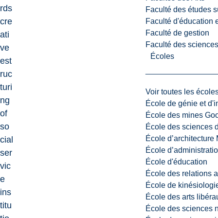
rds
Faculté des études s
cre
Faculté d'éducation e
Faculté de gestion
ati
Faculté des sciences,
ve
Écoles
est
ruc
turi
Voir toutes les école
ng
École de génie et d'
of
École des mines G
so
École des sciences d
École d’architectur
cial
École d’administratio
ser
École d'éducation
vic
École des relations 
e
École de kinésiologi
ins
École des arts libéra
titu
École des sciences n