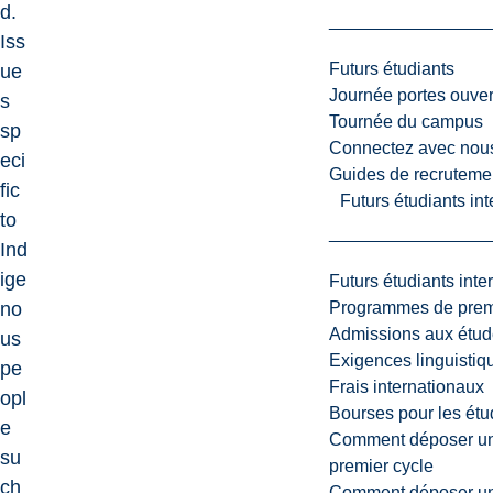
d.
Iss
Futurs étudiants
ue
Journée portes ouver
s
Tournée du campus
sp
Connectez avec nou
eci
Guides de recrutemen
fic
Futurs étudiants in
to
Ind
ige
Futurs étudiants inte
Programmes de premi
no
Admissions aux étud
us
Exigences linguistiq
pe
Frais internationaux
opl
Bourses pour les étu
e
Comment déposer une
su
premier cycle
ch
Comment déposer une