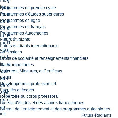
Ind
-
g
ige
2
e
Programmes de premier cycle
no
0
n
Programmes d'études supérieures
Programmes en ligne
us
0
o
Programmes en français
co
6
u
Programmes Autochtones
m
E
s
Futurs étudiants
mu
L
R
Futurs étudiants internationaux
niti
e
Admissions
es
l
Droits de scolarité et renseignements financiers
in
a
Dates importantes
Ca
t
Majeures, Mineures, et Certificats
Cours
na
i
Développement professionnel
da
o
Facultés et écoles
are
n
Répertoire du corps professoral
ex
s
Bureau d'études et des affaires francophones
am
Bureau de l’enseignement et des programmes autochtones
ine
Futurs étudiants