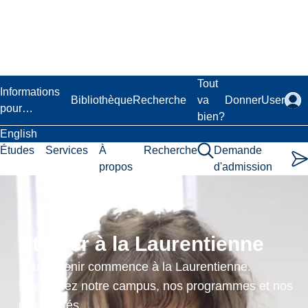
Passer
au
contenu
principal
Laurentian University
Tout
Informations
Bibliothèque
Recherche
va
Donner
User
pour…
bien?
English
Études
Services
À
Recherche
Demande
propos
d'admission
Indigenous
Social
Étudier à la Laurentienne
Welfare
Votre avenir commence à la Laurentienne.
Issues
Découvrez notre campus, nos programmes et nos
possibilités.