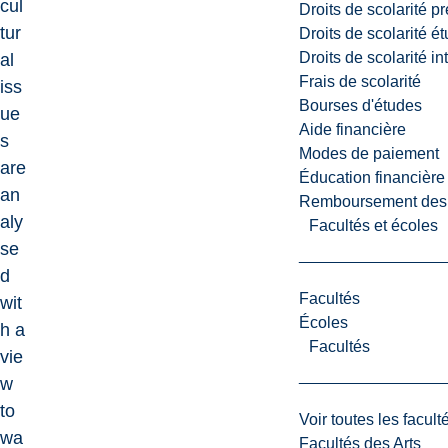
cul
Droits de scolarité p
tur
Droits de scolarité é
Droits de scolarité i
al
Frais de scolarité
iss
Bourses d'études
ue
Aide financière
s
Modes de paiement
are
Éducation financière
an
Remboursement des fr
aly
Facultés et écoles
se
d
Facultés
wit
Écoles
h a
Facultés
vie
w
to
Voir toutes les facult
wa
Facultés des Arts