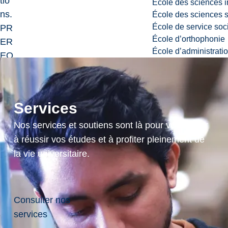
tio
École des sciences i
ns.
École des sciences s
École de service soc
PR
École d’orthophonie
ER
École d’administrati
EQ
:
IS
W
Services
K
10
Nos services et soutiens sont là pour vous aider
06
à réussir vos études et à profiter pleinement de
(le
la vie universitaire.
c
3)
cr
Consulter nos
3,
services
IS